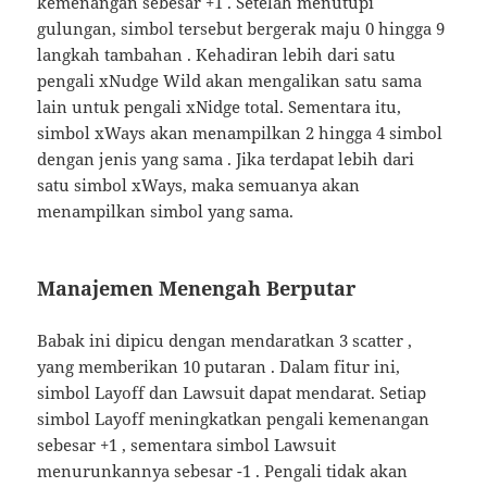
kemenangan sebesar +1 . Setelah menutupi
gulungan, simbol tersebut bergerak maju 0 hingga 9
langkah tambahan . Kehadiran lebih dari satu
pengali xNudge Wild akan mengalikan satu sama
lain untuk pengali xNidge total. Sementara itu,
simbol xWays akan menampilkan 2 hingga 4 simbol
dengan jenis yang sama . Jika terdapat lebih dari
satu simbol xWays, maka semuanya akan
menampilkan simbol yang sama.
Manajemen Menengah Berputar
Babak ini dipicu dengan mendaratkan 3 scatter ,
yang memberikan 10 putaran . Dalam fitur ini,
simbol Layoff dan Lawsuit dapat mendarat. Setiap
simbol Layoff meningkatkan pengali kemenangan
sebesar +1 , sementara simbol Lawsuit
menurunkannya sebesar -1 . Pengali tidak akan