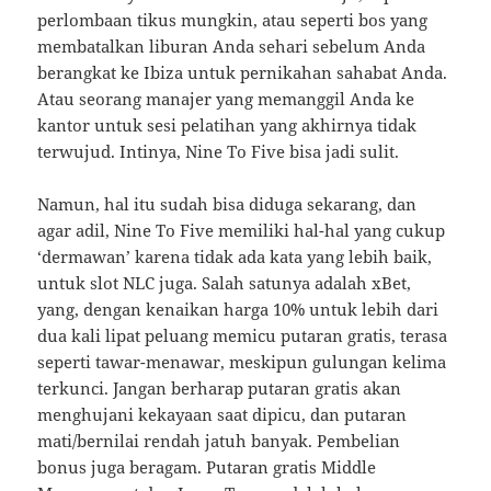
perlombaan tikus mungkin, atau seperti bos yang
membatalkan liburan Anda sehari sebelum Anda
berangkat ke Ibiza untuk pernikahan sahabat Anda.
Atau seorang manajer yang memanggil Anda ke
kantor untuk sesi pelatihan yang akhirnya tidak
terwujud. Intinya, Nine To Five bisa jadi sulit.
Namun, hal itu sudah bisa diduga sekarang, dan
agar adil, Nine To Five memiliki hal-hal yang cukup
‘dermawan’ karena tidak ada kata yang lebih baik,
untuk slot NLC juga. Salah satunya adalah xBet,
yang, dengan kenaikan harga 10% untuk lebih dari
dua kali lipat peluang memicu putaran gratis, terasa
seperti tawar-menawar, meskipun gulungan kelima
terkunci. Jangan berharap putaran gratis akan
menghujani kekayaan saat dipicu, dan putaran
mati/bernilai rendah jatuh banyak. Pembelian
bonus juga beragam. Putaran gratis Middle