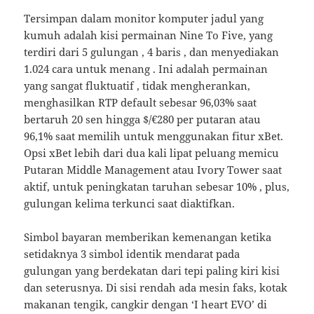
Tersimpan dalam monitor komputer jadul yang
kumuh adalah kisi permainan Nine To Five, yang
terdiri dari 5 gulungan , 4 baris , dan menyediakan
1.024 cara untuk menang . Ini adalah permainan
yang sangat fluktuatif , tidak mengherankan,
menghasilkan RTP default sebesar 96,03% saat
bertaruh 20 sen hingga $/€280 per putaran atau
96,1% saat memilih untuk menggunakan fitur xBet.
Opsi xBet lebih dari dua kali lipat peluang memicu
Putaran Middle Management atau Ivory Tower saat
aktif, untuk peningkatan taruhan sebesar 10% , plus,
gulungan kelima terkunci saat diaktifkan.
Simbol bayaran memberikan kemenangan ketika
setidaknya 3 simbol identik mendarat pada
gulungan yang berdekatan dari tepi paling kiri kisi
dan seterusnya. Di sisi rendah ada mesin faks, kotak
makanan tengik, cangkir dengan ‘I heart EVO’ di