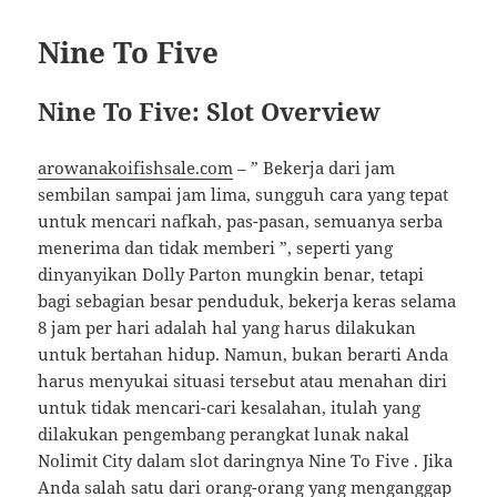
Nine To Five
Nine To Five: Slot Overview
arowanakoifishsale.com
– ” Bekerja dari jam
sembilan sampai jam lima, sungguh cara yang tepat
untuk mencari nafkah, pas-pasan, semuanya serba
menerima dan tidak memberi ”, seperti yang
dinyanyikan Dolly Parton mungkin benar, tetapi
bagi sebagian besar penduduk, bekerja keras selama
8 jam per hari adalah hal yang harus dilakukan
untuk bertahan hidup. Namun, bukan berarti Anda
harus menyukai situasi tersebut atau menahan diri
untuk tidak mencari-cari kesalahan, itulah yang
dilakukan pengembang perangkat lunak nakal
Nolimit City dalam slot daringnya Nine To Five . Jika
Anda salah satu dari orang-orang yang menganggap