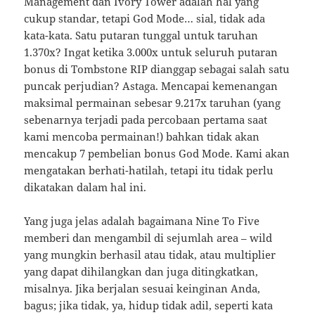
Management dan Ivory Tower adalah hal yang
cukup standar, tetapi God Mode… sial, tidak ada
kata-kata. Satu putaran tunggal untuk taruhan
1.370x? Ingat ketika 3.000x untuk seluruh putaran
bonus di Tombstone RIP dianggap sebagai salah satu
puncak perjudian? Astaga. Mencapai kemenangan
maksimal permainan sebesar 9.217x taruhan (yang
sebenarnya terjadi pada percobaan pertama saat
kami mencoba permainan!) bahkan tidak akan
mencakup 7 pembelian bonus God Mode. Kami akan
mengatakan berhati-hatilah, tetapi itu tidak perlu
dikatakan dalam hal ini.
Yang juga jelas adalah bagaimana Nine To Five
memberi dan mengambil di sejumlah area – wild
yang mungkin berhasil atau tidak, atau multiplier
yang dapat dihilangkan dan juga ditingkatkan,
misalnya. Jika berjalan sesuai keinginan Anda,
bagus; jika tidak, ya, hidup tidak adil, seperti kata