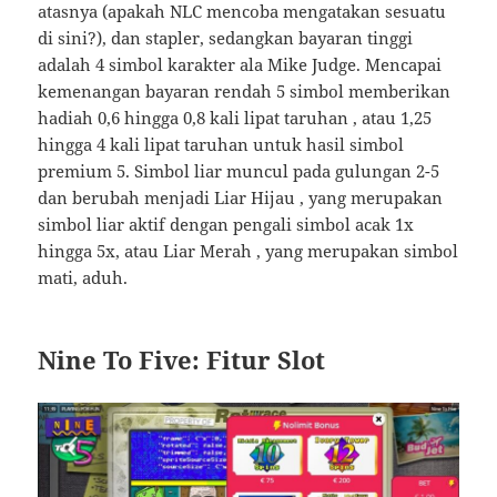
atasnya (apakah NLC mencoba mengatakan sesuatu
di sini?), dan stapler, sedangkan bayaran tinggi
adalah 4 simbol karakter ala Mike Judge. Mencapai
kemenangan bayaran rendah 5 simbol memberikan
hadiah 0,6 hingga 0,8 kali lipat taruhan , atau 1,25
hingga 4 kali lipat taruhan untuk hasil simbol
premium 5. Simbol liar muncul pada gulungan 2-5
dan berubah menjadi Liar Hijau , yang merupakan
simbol liar aktif dengan pengali simbol acak 1x
hingga 5x, atau Liar Merah , yang merupakan simbol
mati, aduh.
Nine To Five: Fitur Slot