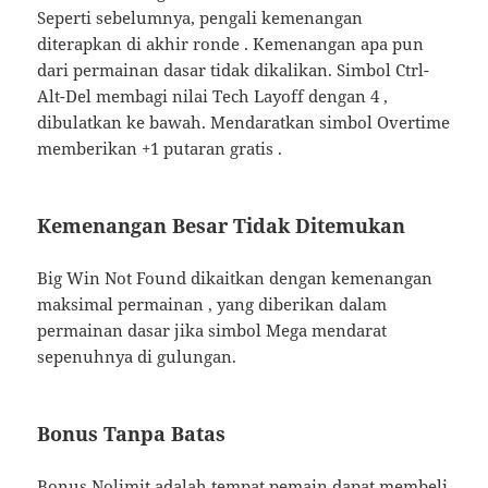
Seperti sebelumnya, pengali kemenangan
diterapkan di akhir ronde . Kemenangan apa pun
dari permainan dasar tidak dikalikan. Simbol Ctrl-
Alt-Del membagi nilai Tech Layoff dengan 4 ,
dibulatkan ke bawah. Mendaratkan simbol Overtime
memberikan +1 putaran gratis .
Kemenangan Besar Tidak Ditemukan
Big Win Not Found dikaitkan dengan kemenangan
maksimal permainan , yang diberikan dalam
permainan dasar jika simbol Mega mendarat
sepenuhnya di gulungan.
Bonus Tanpa Batas
Bonus Nolimit adalah tempat pemain dapat membeli