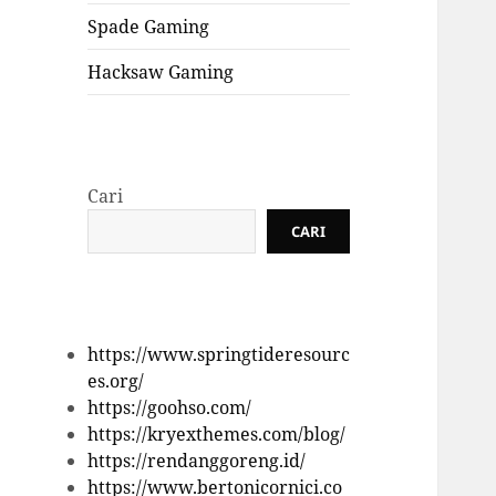
Spade Gaming
Hacksaw Gaming
Cari
CARI
https://www.springtideresourc
es.org/
https://goohso.com/
https://kryexthemes.com/blog/
https://rendanggoreng.id/
https://www.bertonicornici.co