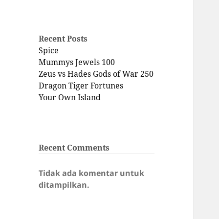
Recent Posts
Spice
Mummys Jewels 100
Zeus vs Hades Gods of War 250
Dragon Tiger Fortunes
Your Own Island
Recent Comments
Tidak ada komentar untuk
ditampilkan.