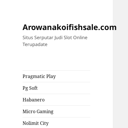
Arowanakoifishsale.com
Situs Serputar Judi Slot Online
Terupadate
Pragmatic Play
Pg Soft
Habanero
Micro Gaming
Nolimit City