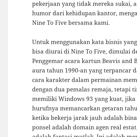
pekerjaan yang tidak mereka sukai, a
humor dari kehidupan kantor, meng
Nine To Five bersama kami.
Untuk menggunakan kata bisnis yang
bisa diurai di Nine To Five, dimulai
Penggemar acara kartun Beavis and B
aura tahun 1990-an yang terpancar d
cara karakter dalam permainan memi
dengan dua pemalas remaja, tetapi ti
memiliki Windows 93 yang kuat, jika 
hurufnya memancarkan getaran tahun
ketika bekerja jarak jauh adalah bin
ponsel adalah domain agen real esta
adalah fantasi mutlak. Ini adalah me