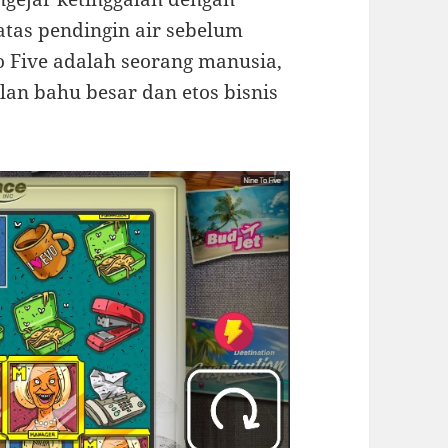
atas pendingin air sebelum
o Five adalah seorang manusia,
lan bahu besar dan etos bisnis