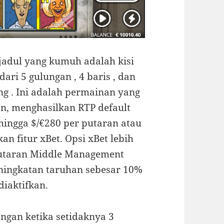
adul yang kumuh adalah kisi
dari 5 gulungan , 4 baris , dan
g . Ini adalah permainan yang
an, menghasilkan RTP default
hingga $/€280 per putaran atau
n fitur xBet. Opsi xBet lebih
 Putaran Middle Management
eningkatan taruhan sebesar 10%
diaktifkan.
gan ketika setidaknya 3