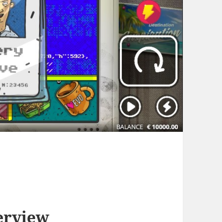
verview