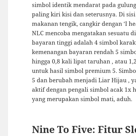
simbol identik mendarat pada gulung
paling kiri kisi dan seterusnya. Di si
makanan tengik, cangkir dengan ‘I he
NLC mencoba mengatakan sesuatu di s
bayaran tinggi adalah 4 simbol karak
kemenangan bayaran rendah 5 simbo
hingga 0,8 kali lipat taruhan , atau 1,
untuk hasil simbol premium 5. Simbo
5 dan berubah menjadi Liar Hijau , 
aktif dengan pengali simbol acak 1x h
yang merupakan simbol mati, aduh.
Nine To Five: Fitur Sl