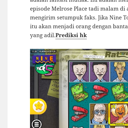
episode Melrose Place tadi malam di 
mengirim setumpuk faks. Jika Nine T
itu akan menjadi orang dengan banta
yang adil.
Prediksi hk