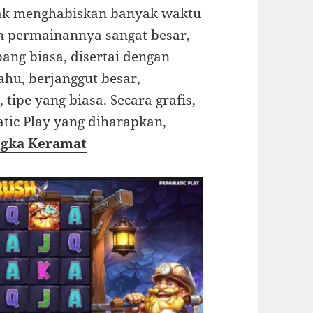
idak menghabiskan banyak waktu
n permainannya sangat besar,
ng biasa, disertai dengan
hu, berjanggut besar,
ipe yang biasa. Secara grafis,
tic Play yang diharapkan,
gka Keramat