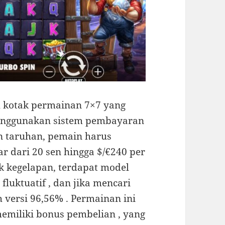
h kotak permainan 7×7 yang
nggunakan sistem pembayaran
 taruhan, pemain harus
r dari 20 sen hingga $/€240 per
k kegelapan, terdapat model
luktuatif , dan jika mencari
h versi 96,56% . Permainan ini
memiliki bonus pembelian , yang