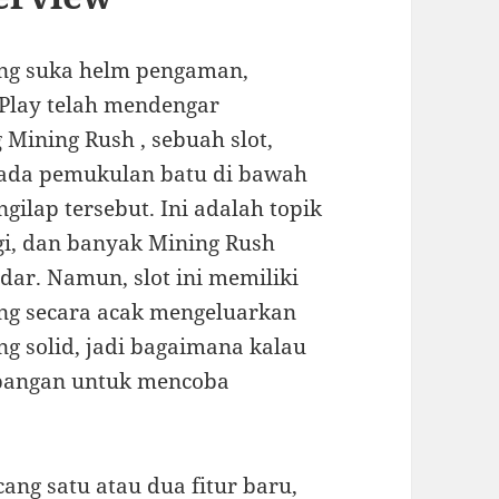
ng suka helm pengaman,
 Play telah mendengar
Mining Rush , sebuah slot,
pada pemukulan batu di bawah
lap tersebut. Ini adalah topik
agi, dan banyak Mining Rush
ar. Namun, slot ini memiliki
ang secara acak mengeluarkan
ang solid, jadi bagaimana kalau
bangan untuk mencoba
ang satu atau dua fitur baru,