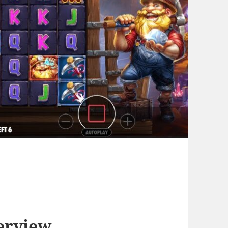
erview