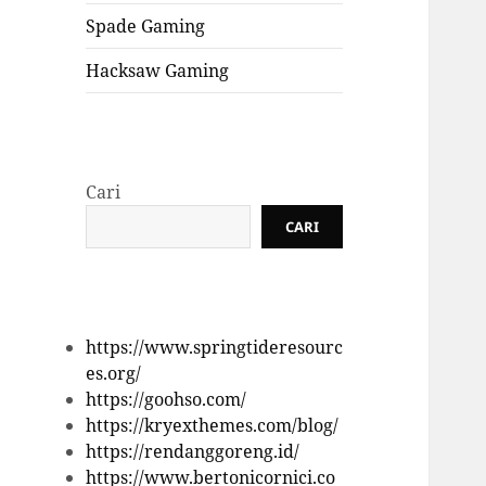
Spade Gaming
Hacksaw Gaming
Cari
CARI
https://www.springtideresourc
es.org/
https://goohso.com/
https://kryexthemes.com/blog/
https://rendanggoreng.id/
https://www.bertonicornici.co