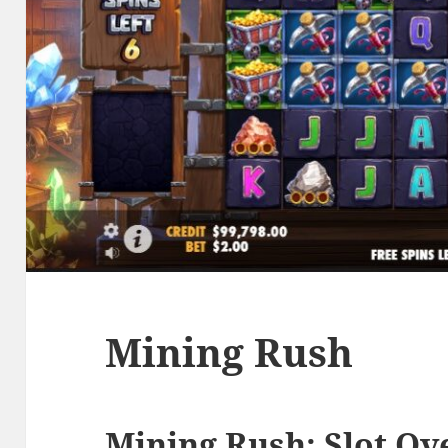
Mining Rush
Mining Rush: Slot Ov