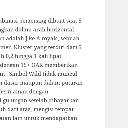
mbinasi pemenang dibuat saat 5
ngkan dalam arah horizontal
n adalah J ke A royals, sebuah
ner. Kluster yang terdiri dari 5
0,2 hingga 1 kali lipat
ar dengan 15+ OAK memberikan
han . Simbol Wild tidak muncul
an dasar maupun dalam putaran
 permainan dengan
gulungan setelah dibayarkan.
atuh dari atas, mengisi tempat
atan lain untuk mendapatkan