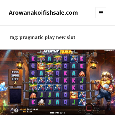
Arowanakoifishsale.com
MENU
DAN
WIDGET
Tag:
pragmatic play new slot