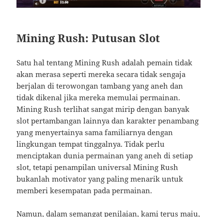
Mining Rush: Putusan Slot
Satu hal tentang Mining Rush adalah pemain tidak
akan merasa seperti mereka secara tidak sengaja
berjalan di terowongan tambang yang aneh dan
tidak dikenal jika mereka memulai permainan.
Mining Rush terlihat sangat mirip dengan banyak
slot pertambangan lainnya dan karakter penambang
yang menyertainya sama familiarnya dengan
lingkungan tempat tinggalnya. Tidak perlu
menciptakan dunia permainan yang aneh di setiap
slot, tetapi penampilan universal Mining Rush
bukanlah motivator yang paling menarik untuk
memberi kesempatan pada permainan.
Namun, dalam semangat penilaian, kami terus maju,