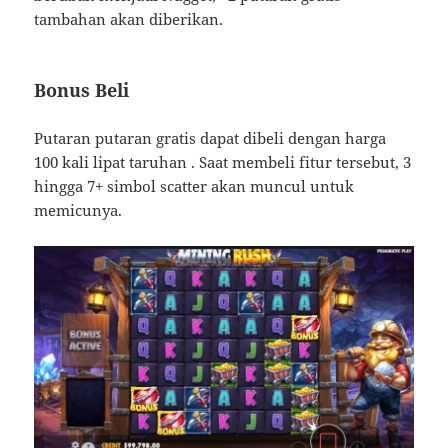
tambahan akan diberikan.
Bonus Beli
Putaran putaran gratis dapat dibeli dengan harga
100 kali lipat taruhan . Saat membeli fitur tersebut, 3
hingga 7+ simbol scatter akan muncul untuk
memicunya.