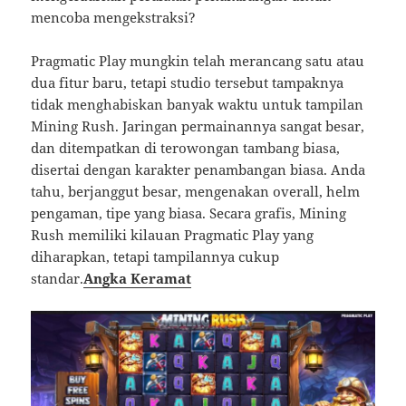
mencoba mengekstraksi?
Pragmatic Play mungkin telah merancang satu atau
dua fitur baru, tetapi studio tersebut tampaknya
tidak menghabiskan banyak waktu untuk tampilan
Mining Rush. Jaringan permainannya sangat besar,
dan ditempatkan di terowongan tambang biasa,
disertai dengan karakter penambangan biasa. Anda
tahu, berjanggut besar, mengenakan overall, helm
pengaman, tipe yang biasa. Secara grafis, Mining
Rush memiliki kilauan Pragmatic Play yang
diharapkan, tetapi tampilannya cukup
standar.
Angka Keramat