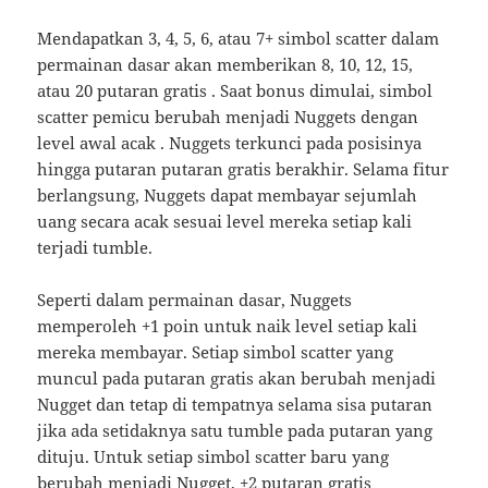
Mendapatkan 3, 4, 5, 6, atau 7+ simbol scatter dalam
permainan dasar akan memberikan 8, 10, 12, 15,
atau 20 putaran gratis . Saat bonus dimulai, simbol
scatter pemicu berubah menjadi Nuggets dengan
level awal acak . Nuggets terkunci pada posisinya
hingga putaran putaran gratis berakhir. Selama fitur
berlangsung, Nuggets dapat membayar sejumlah
uang secara acak sesuai level mereka setiap kali
terjadi tumble.
Seperti dalam permainan dasar, Nuggets
memperoleh +1 poin untuk naik level setiap kali
mereka membayar. Setiap simbol scatter yang
muncul pada putaran gratis akan berubah menjadi
Nugget dan tetap di tempatnya selama sisa putaran
jika ada setidaknya satu tumble pada putaran yang
dituju. Untuk setiap simbol scatter baru yang
berubah menjadi Nugget, +2 putaran gratis