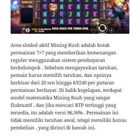
Area simbol aktif Mining Rush adalah kotak
permainan 7×7 yang memberikan kemenangan
reguler menggunakan sistem pembayaran
berkelompok . Sebelum mengayunkan taruhan,
pemain harus memilih taruhan, dan opsinya
berkisar dari 20 sen hingga $/€240 per putaran
permainan berbayar. Di balik kegelapan, terdapat
model matematika Mining Rush yang sangat
fluktuatif , dan jika mencari RTP tertinggi yang
tersedia, itu adalah versi 96,56% . Permainan ini
tidak memiliki taruhan awal, tetapi memiliki bonus
pembelian , yang dirinci di bawah ini.