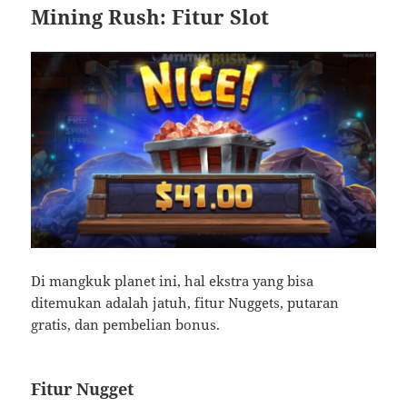
Mining Rush: Fitur Slot
Di mangkuk planet ini, hal ekstra yang bisa
ditemukan adalah jatuh, fitur Nuggets, putaran
gratis, dan pembelian bonus.
Fitur Nugget