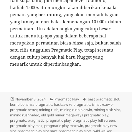
Dan siapa tahu, jika mencapai level Diamond,
hadiah 1.000x itu mungkin akan diberikan kepada
pemain yang beruntung, yang akan menjadi bagian
yang lumayan dari batas kemenangan 10.000x dalam
permainan . Itu adalah angka yang cukup besar
untuk menutup apa yang dalam beberapa hal
merupakan permainan biasa-biasa saja, bukan salah
satu rilis unggulan Pragmatic Play, tetapi sesuatu
dengan cukup banyak hal baru Nugget yang
menarik untuk dipertimbangkan.
Diposkan
Kategori
Tag
November 8, 2024
Pragmatic Play
best pragmatic slot
,
pada
bomb bonanza pragmatic
,
hacksaw vs pragmatic
,
is hacksaw or
pragmatic better
,
mining rush
,
mining rush big win
,
mining rush slot
,
mining rush video
,
old gold miner megaways pragmatic play
,
pragmatc
,
pragmatic
,
pragmatic play
,
pragmatic play full screen
,
pragmatic play max
,
pragmatic play max win
,
pragmatic play new
slot
,
pragmatic play slot max
,
pragmatic play slots
,
wild walker