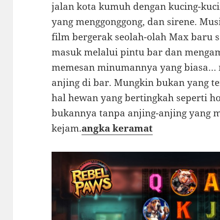
jalan kota kumuh dengan kucing-kucin
yang menggonggong, dan sirene. Mus
film bergerak seolah-olah Max baru s
masuk melalui pintu bar dan menga
memesan minumannya yang biasa… m
anjing di bar. Mungkin bukan yang t
hal hewan yang bertingkah seperti h
bukannya tanpa anjing-anjing yang 
kejam.
angka keramat