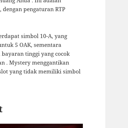
luang Anda . Ini adalah
i , dengan pengaturan RTP
erdapat simbol 10-A, yang
untuk 5 OAK, sementara
bayaran tinggi yang cocok
an . Mystery menggantikan
slot yang tidak memiliki simbol
t