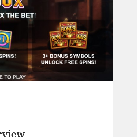
rview