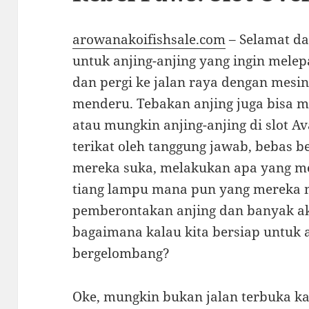
arowanakoifishsale.com
– Selamat dat
untuk anjing-anjing yang ingin mele
dan pergi ke jalan raya dengan mesi
menderu. Tebakan anjing juga bisa m
atau mungkin anjing-anjing di slot 
terikat oleh tanggung jawab, bebas b
mereka suka, melakukan apa yang me
tiang lampu mana pun yang mereka m
pemberontakan anjing dan banyak aks
bagaimana kalau kita bersiap untuk 
bergelombang?
Oke, mungkin bukan jalan terbuka ka