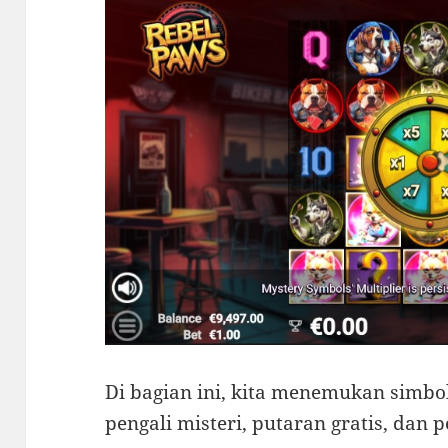
Di bagian ini, kita menemukan simbol
pengali misteri, putaran gratis, dan 