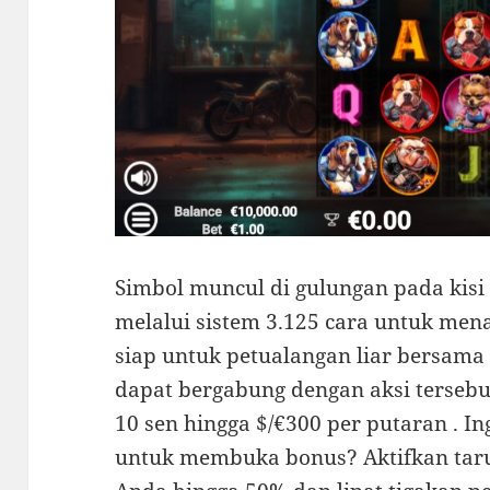
Simbol muncul di gulungan pada kis
melalui sistem 3.125 cara untuk men
siap untuk petualangan liar bersama
dapat bergabung dengan aksi tersebu
10 sen hingga $/€300 per putaran . In
untuk membuka bonus? Aktifkan taru