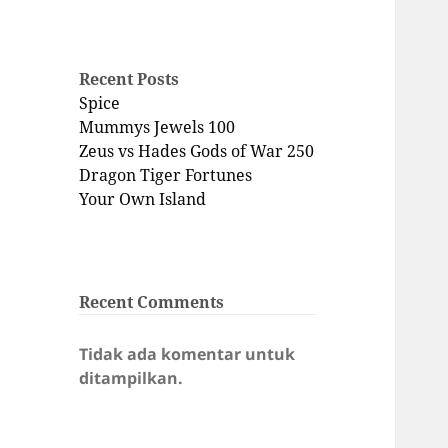
Recent Posts
Spice
Mummys Jewels 100
Zeus vs Hades Gods of War 250
Dragon Tiger Fortunes
Your Own Island
Recent Comments
Tidak ada komentar untuk
ditampilkan.