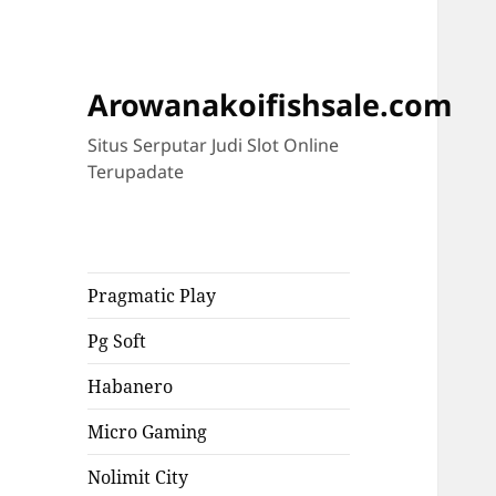
Arowanakoifishsale.com
Situs Serputar Judi Slot Online
Terupadate
Pragmatic Play
Pg Soft
Habanero
Micro Gaming
Nolimit City