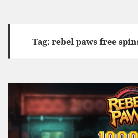
Tag:
rebel paws free spin