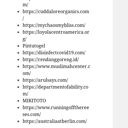
m/
https://cuddaloreorganics.com
/
https://mychaosmybliss.com/
https://loyolacentroamerica.or
g/
Pintutogel
https://disinfectcovid19.com/
https://rendanggoreng.id/
https://www.muslimahcenter.c
om/
https://arulsays.com/
https://departmentofability.co
m/
MIKITOTO
https://www.runningofftheree
ses.com/
https://australiaatberlin.com/