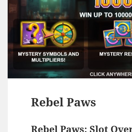
Rebel Paws
Rebel Paws: Slot Ove