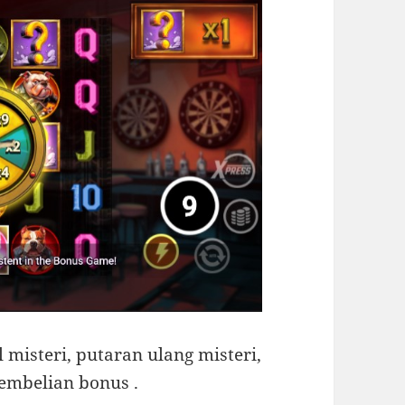
 misteri, putaran ulang misteri,
pembelian bonus .