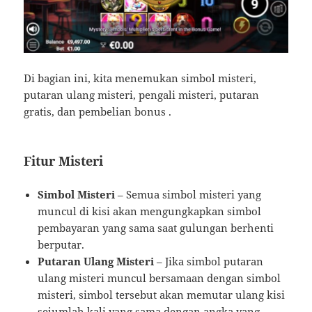
Di bagian ini, kita menemukan simbol misteri,
putaran ulang misteri, pengali misteri, putaran
gratis, dan pembelian bonus .
Fitur Misteri
Simbol Misteri
– Semua simbol misteri yang
muncul di kisi akan mengungkapkan simbol
pembayaran yang sama saat gulungan berhenti
berputar.
Putaran Ulang Misteri
– Jika simbol putaran
ulang misteri muncul bersamaan dengan simbol
misteri, simbol tersebut akan memutar ulang kisi
sejumlah kali yang sama dengan angka yang