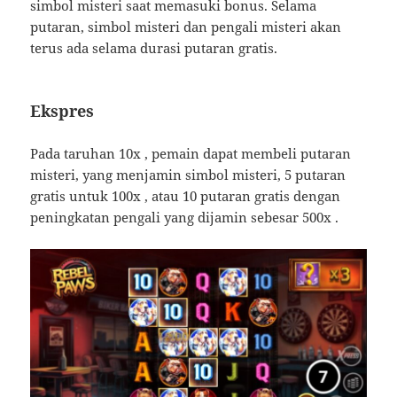
simbol misteri saat memasuki bonus. Selama
putaran, simbol misteri dan pengali misteri akan
terus ada selama durasi putaran gratis.
Ekspres
Pada taruhan 10x , pemain dapat membeli putaran
misteri, yang menjamin simbol misteri, 5 putaran
gratis untuk 100x , atau 10 putaran gratis dengan
peningkatan pengali yang dijamin sebesar 500x .