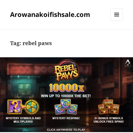
Arowanakoifishsale.com
MENU
DAN
WIDGET
Tag:
rebel paws