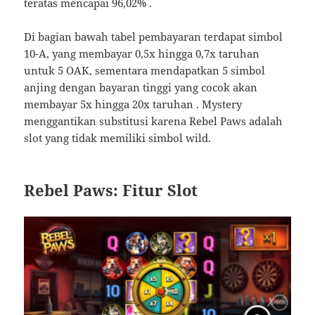
teratas mencapai 96,02% .
Di bagian bawah tabel pembayaran terdapat simbol
10-A, yang membayar 0,5x hingga 0,7x taruhan
untuk 5 OAK, sementara mendapatkan 5 simbol
anjing dengan bayaran tinggi yang cocok akan
membayar 5x hingga 20x taruhan . Mystery
menggantikan substitusi karena Rebel Paws adalah
slot yang tidak memiliki simbol wild.
Rebel Paws: Fitur Slot