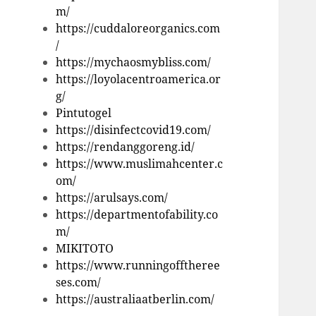
m/
https://cuddaloreorganics.com
/
https://mychaosmybliss.com/
https://loyolacentroamerica.or
g/
Pintutogel
https://disinfectcovid19.com/
https://rendanggoreng.id/
https://www.muslimahcenter.c
om/
https://arulsays.com/
https://departmentofability.co
m/
MIKITOTO
https://www.runningofftheree
ses.com/
https://australiaatberlin.com/