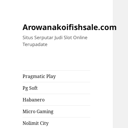
Arowanakoifishsale.com
Situs Serputar Judi Slot Online
Terupadate
Pragmatic Play
Pg Soft
Habanero
Micro Gaming
Nolimit City