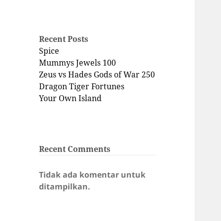
Recent Posts
Spice
Mummys Jewels 100
Zeus vs Hades Gods of War 250
Dragon Tiger Fortunes
Your Own Island
Recent Comments
Tidak ada komentar untuk
ditampilkan.