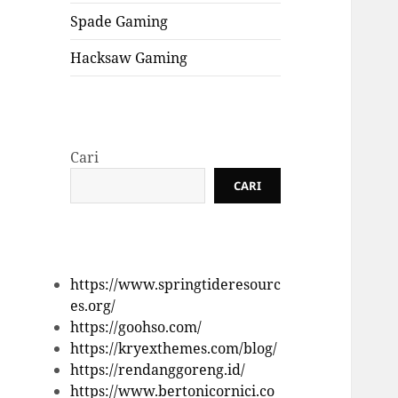
Spade Gaming
Hacksaw Gaming
Cari
CARI
https://www.springtideresourc
es.org/
https://goohso.com/
https://kryexthemes.com/blog/
https://rendanggoreng.id/
https://www.bertonicornici.co