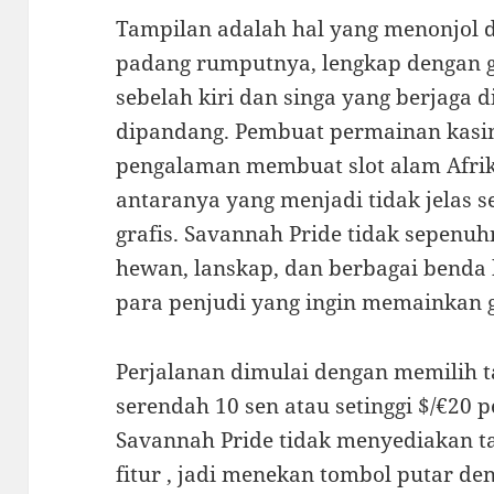
Tampilan adalah hal yang menonjol d
padang rumputnya, lengkap dengan 
sebelah kiri dan singa yang berjaga d
dipandang. Pembuat permainan kasi
pengalaman membuat slot alam Afrik
antaranya yang menjadi tidak jelas s
grafis. Savannah Pride tidak sepenuh
hewan, lanskap, dan berbagai bend
para penjudi yang ingin memainkan 
Perjalanan dimulai dengan memilih t
serendah 10 sen atau setinggi $/€20 
Savannah Pride tidak menyediakan t
fitur , jadi menekan tombol putar de