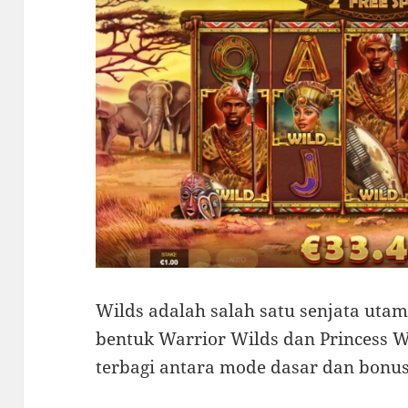
Wilds adalah salah satu senjata uta
bentuk Warrior Wilds dan Princess 
terbagi antara mode dasar dan bonus