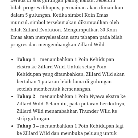
bilah progres dihapus, permainan akan dimainkan
dalam 5 gulungan. Ketika simbol Koin Emas
muncul, simbol tersebut akan dikumpulkan oleh
bilah Zillard Evolution. Mengumpulkan 30 Koin
Emas akan menyelesaikan satu tahapan pada bilah
progres dan mengembangkan Zillard Wild:
Tahap 1
– menambahkan 1 Poin Kehidupan
ekstra ke Zillard Wild. Untuk setiap Poin
Kehidupan yang ditambahkan, Zillard Wild akan
bertahan 1 putaran lebih lama di gulungan
setelah membentuk kemenangan.
Tahap 2
– menambahkan 1 Poin Nyawa ekstra ke
Zillard Wild. Selain itu, pada putaran berikutnya,
Zillard Wild menambahkan Thunder Wild ke
strip gulungan.
Tahap 3
– menambahkan 1 Poin Kehidupan lagi
ke Zillard Wild dan membuka peluang untuk