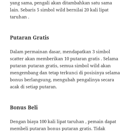
yang sama, pengali akan ditambahkan satu sama
lain. Sebaris 5 simbol wild bernilai 20 kali lipat
taruhan .
Putaran Gratis
Dalam permainan dasar, mendapatkan 3 simbol
scatter akan memberikan 10 putaran gratis . Selama
putaran putaran gratis, semua simbol wild akan
mengembang dan tetap terkunci di posisinya selama
bonus berlangsung, mengubah pengalinya secara
acak di setiap putaran.
Bonus Beli
Dengan biaya 100 kali lipat taruhan , pemain dapat
membeli putaran bonus putaran gratis. Tidak