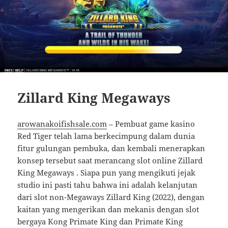
Zillard King Megaways
arowanakoifishsale.com
– Pembuat game kasino
Red Tiger telah lama berkecimpung dalam dunia
fitur gulungan pembuka, dan kembali menerapkan
konsep tersebut saat merancang slot online Zillard
King Megaways . Siapa pun yang mengikuti jejak
studio ini pasti tahu bahwa ini adalah kelanjutan
dari slot non-Megaways Zillard King (2022), dengan
kaitan yang mengerikan dan mekanis dengan slot
bergaya Kong Primate King dan Primate King