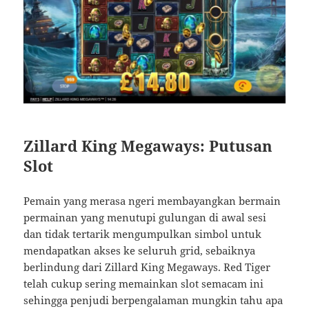
Zillard King Megaways: Putusan
Slot
Pemain yang merasa ngeri membayangkan bermain
permainan yang menutupi gulungan di awal sesi
dan tidak tertarik mengumpulkan simbol untuk
mendapatkan akses ke seluruh grid, sebaiknya
berlindung dari Zillard King Megaways. Red Tiger
telah cukup sering memainkan slot semacam ini
sehingga penjudi berpengalaman mungkin tahu apa