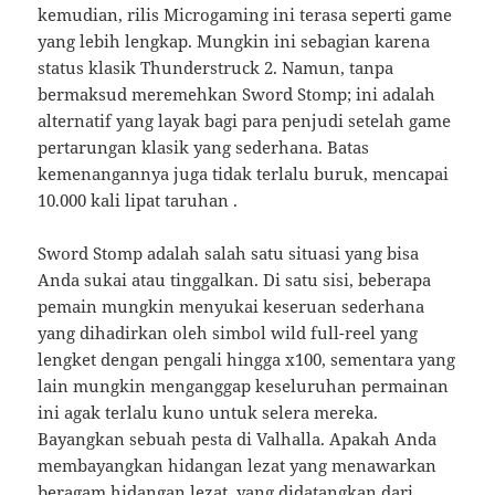
kemudian, rilis Microgaming ini terasa seperti game
yang lebih lengkap. Mungkin ini sebagian karena
status klasik Thunderstruck 2. Namun, tanpa
bermaksud meremehkan Sword Stomp; ini adalah
alternatif yang layak bagi para penjudi setelah game
pertarungan klasik yang sederhana. Batas
kemenangannya juga tidak terlalu buruk, mencapai
10.000 kali lipat taruhan .
Sword Stomp adalah salah satu situasi yang bisa
Anda sukai atau tinggalkan. Di satu sisi, beberapa
pemain mungkin menyukai keseruan sederhana
yang dihadirkan oleh simbol wild full-reel yang
lengket dengan pengali hingga x100, sementara yang
lain mungkin menganggap keseluruhan permainan
ini agak terlalu kuno untuk selera mereka.
Bayangkan sebuah pesta di Valhalla. Apakah Anda
membayangkan hidangan lezat yang menawarkan
beragam hidangan lezat, yang didatangkan dari