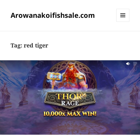
Arowanakoifishsale.com
MENU
DAN
WIDGET
Tag:
red tiger