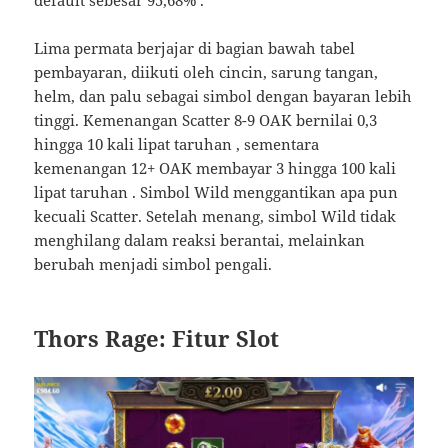
Lima permata berjajar di bagian bawah tabel
pembayaran, diikuti oleh cincin, sarung tangan,
helm, dan palu sebagai simbol dengan bayaran lebih
tinggi. Kemenangan Scatter 8-9 OAK bernilai 0,3
hingga 10 kali lipat taruhan , sementara
kemenangan 12+ OAK membayar 3 hingga 100 kali
lipat taruhan . Simbol Wild menggantikan apa pun
kecuali Scatter. Setelah menang, simbol Wild tidak
menghilang dalam reaksi berantai, melainkan
berubah menjadi simbol pengali.
Thors Rage: Fitur Slot