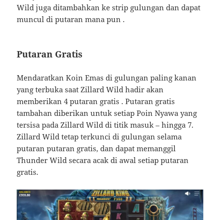
Wild juga ditambahkan ke strip gulungan dan dapat
muncul di putaran mana pun .
Putaran Gratis
Mendaratkan Koin Emas di gulungan paling kanan
yang terbuka saat Zillard Wild hadir akan
memberikan 4 putaran gratis . Putaran gratis
tambahan diberikan untuk setiap Poin Nyawa yang
tersisa pada Zillard Wild di titik masuk – hingga 7.
Zillard Wild tetap terkunci di gulungan selama
putaran putaran gratis, dan dapat memanggil
Thunder Wild secara acak di awal setiap putaran
gratis.