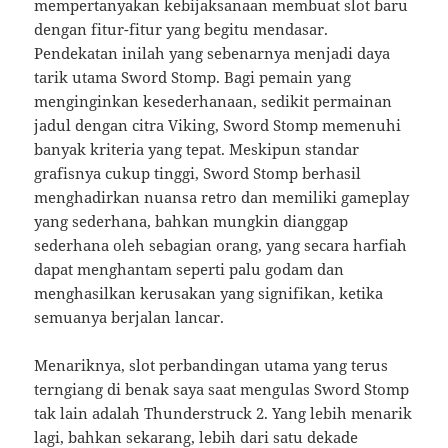
mempertanyakan kebijaksanaan membuat slot baru
dengan fitur-fitur yang begitu mendasar.
Pendekatan inilah yang sebenarnya menjadi daya
tarik utama Sword Stomp. Bagi pemain yang
menginginkan kesederhanaan, sedikit permainan
jadul dengan citra Viking, Sword Stomp memenuhi
banyak kriteria yang tepat. Meskipun standar
grafisnya cukup tinggi, Sword Stomp berhasil
menghadirkan nuansa retro dan memiliki gameplay
yang sederhana, bahkan mungkin dianggap
sederhana oleh sebagian orang, yang secara harfiah
dapat menghantam seperti palu godam dan
menghasilkan kerusakan yang signifikan, ketika
semuanya berjalan lancar.
Menariknya, slot perbandingan utama yang terus
terngiang di benak saya saat mengulas Sword Stomp
tak lain adalah Thunderstruck 2. Yang lebih menarik
lagi, bahkan sekarang, lebih dari satu dekade