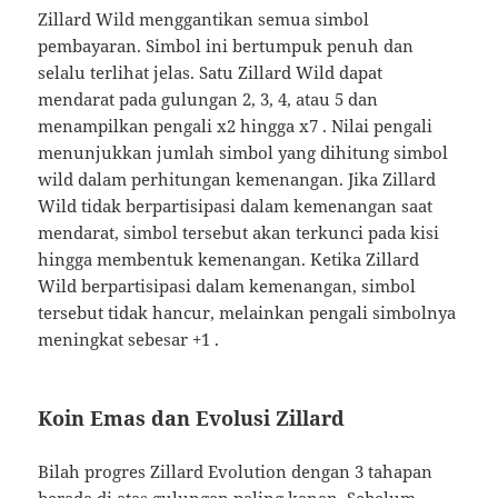
Zillard Wild menggantikan semua simbol
pembayaran. Simbol ini bertumpuk penuh dan
selalu terlihat jelas. Satu Zillard Wild dapat
mendarat pada gulungan 2, 3, 4, atau 5 dan
menampilkan pengali x2 hingga x7 . Nilai pengali
menunjukkan jumlah simbol yang dihitung simbol
wild dalam perhitungan kemenangan. Jika Zillard
Wild tidak berpartisipasi dalam kemenangan saat
mendarat, simbol tersebut akan terkunci pada kisi
hingga membentuk kemenangan. Ketika Zillard
Wild berpartisipasi dalam kemenangan, simbol
tersebut tidak hancur, melainkan pengali simbolnya
meningkat sebesar +1 .
Koin Emas dan Evolusi Zillard
Bilah progres Zillard Evolution dengan 3 tahapan
berada di atas gulungan paling kanan. Sebelum