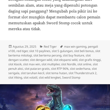
sembilan alam, atau meja yang dipenuhi potongan
daging sapi panggang? Mengubah pola pikir ini ke
format slot mungkin dapat membantu calon pemain
memutuskan apakah Sword Stomp cocok untuk
mereka atau tidak.
Diposkan
Kategori
Tag
Agustus 29, 2025
Red Tiger
max win gaming
,
pengali
pada
x100
,
red tiger
,
slot 10 paylines
,
slot 5 gulungan
,
slot beli bonus
,
slot
bertema mitologi
,
slot bertema perang
,
slot buy feature
,
slot
dengan scatter
,
slot dengan wild
,
slot ekspansi wild
,
slot grafis tinggi
,
slot klasik
,
slot max win
,
slot multiplier
,
slot Nordik
,
slot online
,
slot
penuh aksi
,
slot putaran gratis
,
slot RTP 96%
,
slot sederhana
,
slot
serigala
,
slot taruhan kecil
,
slot tema hutan
,
slot Thunderstruck 2
,
slot Viking
,
slot volatil
,
slot wild lengket
,
Sword Stomp