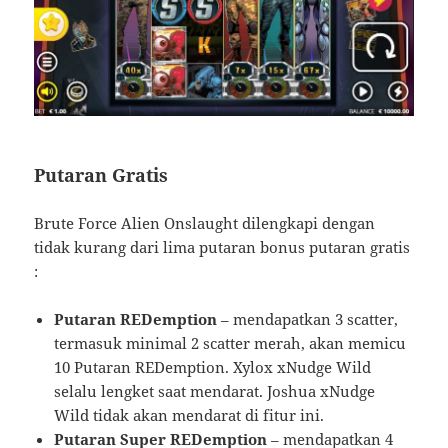
Putaran Gratis
Brute Force Alien Onslaught dilengkapi dengan
tidak kurang dari lima putaran bonus putaran gratis
:
Putaran REDemption
– mendapatkan 3 scatter,
termasuk minimal 2 scatter merah, akan memicu
10 Putaran REDemption. Xylox xNudge Wild
selalu lengket saat mendarat. Joshua xNudge
Wild tidak akan mendarat di fitur ini.
Putaran Super REDemption
– mendapatkan 4