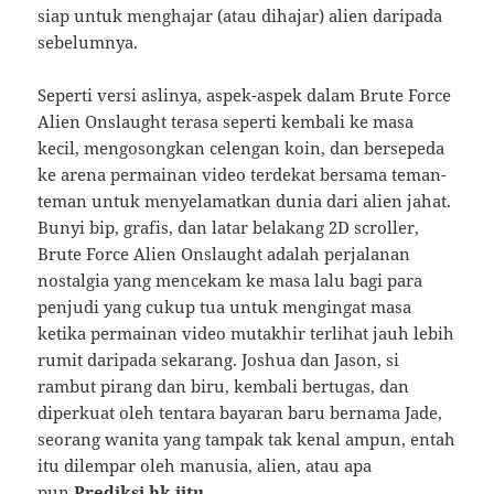
siap untuk menghajar (atau dihajar) alien daripada
sebelumnya.
Seperti versi aslinya, aspek-aspek dalam Brute Force
Alien Onslaught terasa seperti kembali ke masa
kecil, mengosongkan celengan koin, dan bersepeda
ke arena permainan video terdekat bersama teman-
teman untuk menyelamatkan dunia dari alien jahat.
Bunyi bip, grafis, dan latar belakang 2D scroller,
Brute Force Alien Onslaught adalah perjalanan
nostalgia yang mencekam ke masa lalu bagi para
penjudi yang cukup tua untuk mengingat masa
ketika permainan video mutakhir terlihat jauh lebih
rumit daripada sekarang. Joshua dan Jason, si
rambut pirang dan biru, kembali bertugas, dan
diperkuat oleh tentara bayaran baru bernama Jade,
seorang wanita yang tampak tak kenal ampun, entah
itu dilempar oleh manusia, alien, atau apa
pun.
Prediksi hk jitu