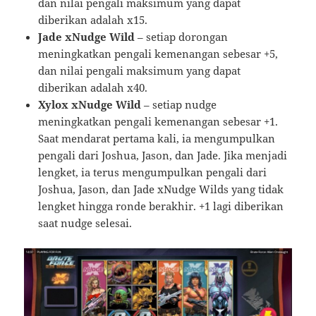
dan nilai pengali maksimum yang dapat
diberikan adalah x15.
Jade xNudge Wild
– setiap dorongan
meningkatkan pengali kemenangan sebesar +5,
dan nilai pengali maksimum yang dapat
diberikan adalah x40.
Xylox xNudge Wild
– setiap nudge
meningkatkan pengali kemenangan sebesar +1.
Saat mendarat pertama kali, ia mengumpulkan
pengali dari Joshua, Jason, dan Jade. Jika menjadi
lengket, ia terus mengumpulkan pengali dari
Joshua, Jason, dan Jade xNudge Wilds yang tidak
lengket hingga ronde berakhir. +1 lagi diberikan
saat nudge selesai.