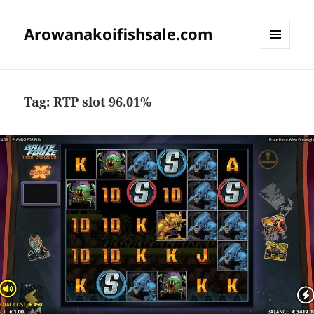
Arowanakoifishsale.com
MENU
DAN
WIDGET
Tag:
RTP slot 96.01%