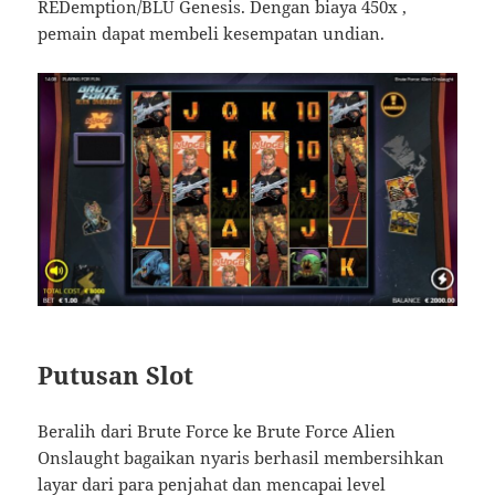
REDemption/BLU Genesis. Dengan biaya 450x ,
pemain dapat membeli kesempatan undian.
Putusan Slot
Beralih dari Brute Force ke Brute Force Alien
Onslaught bagaikan nyaris berhasil membersihkan
layar dari para penjahat dan mencapai level