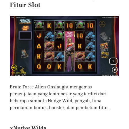
Fitur Slot
Brute Force Alien Onslaught mengemas
persenjataan yang lebih besar yang terdiri dari
beberapa simbol xNudge Wild, pengali, lima
permainan bonus, booster, dan pembelian fitur .
xNudge Wilds