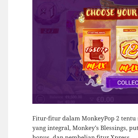
Fitur-fitur dalam MonkeyPop 2 tentu
yang integral, Monkey’s Blessings, pu
bonus, dan pembelian fitur Xpress .