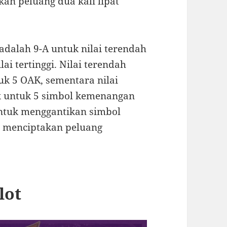
an peluang dua kali lipat
dalah 9-A untuk nilai terendah
ai tertinggi. Nilai terendah
tuk 5 OAK, sementara nilai
5x untuk 5 simbol kemenangan
untuk menggantikan simbol
 menciptakan peluang
lot