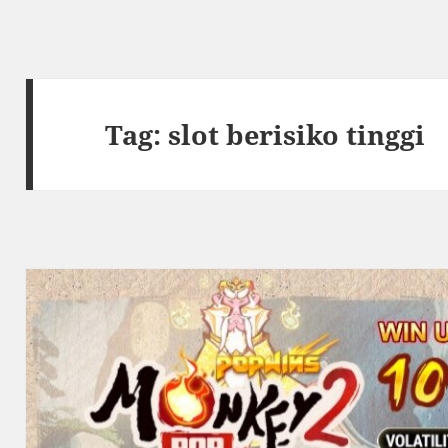
Tag:
slot berisiko tinggi