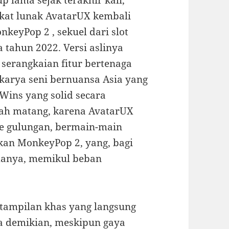
p lama sejak terakhir kali,
ngkat lunak AvatarUX kembali
nkeyPop 2 , sekuel dari slot
 tahun 2022. Versi aslinya
erangkaian fitur bertenaga
karya seni bernuansa Asia yang
Wins yang solid secara
dah matang, karena AvatarUX
e gulungan, bermain-main
lkan MonkeyPop 2, yang, bagi
manya, memikul beban
 tampilan khas yang langsung
a demikian, meskipun gaya