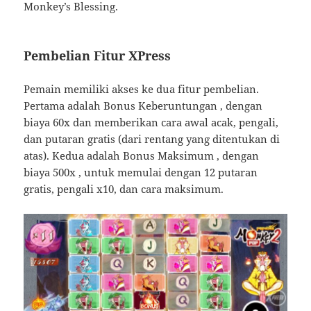
Monkey’s Blessing.
Pembelian Fitur XPress
Pemain memiliki akses ke dua fitur pembelian.
Pertama adalah Bonus Keberuntungan , dengan
biaya 60x dan memberikan cara awal acak, pengali,
dan putaran gratis (dari rentang yang ditentukan di
atas). Kedua adalah Bonus Maksimum , dengan
biaya 500x , untuk memulai dengan 12 putaran
gratis, pengali x10, dan cara maksimum.