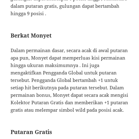
dalam putaran gratis, gulungan dapat bertambah
hingga 9 posisi .
Berkat Monyet
Dalam permainan dasar, secara acak di awal putaran
apa pun, Monyet dapat memperluas kisi permainan
hingga ukuran maksimumnya . Ini juga
mengaktifkan Pengganda Global untuk putaran
tersebut. Pengganda Global bertambah +1 untuk
setiap hit berikutnya pada putaran tersebut. Dalam
permainan bonus, Monyet dapat secara acak mengisi
Kolektor Putaran Gratis dan memberikan +1 putaran
gratis atau melempar simbol wild pada posisi acak.
Putaran Gratis