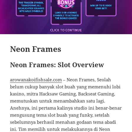
Neon Frames
Neon Frames: Slot Overview
arowanakoifishsale.com
– Neon Frames, Seolah
belum cukup banyak slot buah yang memenuhi lobi
kasino, mitra Hacksaw Gaming, Backseat Gaming,
memutuskan untuk menambahkan satu lagi.
Anehnya, ini pertama kalinya studio ini benar-benar
mengusung tema slot buah yang funky, setelah
sebelumnya berhasil menahan godaan tema abadi
ini. Tim memilih untuk melakukannya di Neon