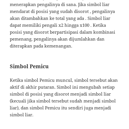
menerapkan pengalinya di sana. Jika simbol liar
mendarat di posisi yang sudah disorot , pengalinya
akan ditambahkan ke total yang ada . Simbol liar
dapat memiliki pengali x2 hingga x100 . Ketika
posisi yang disorot berpartisipasi dalam kombinasi
pemenang, pengalinya akan dijumlahkan dan
diterapkan pada kemenangan.
Simbol Pemicu
Ketika simbol Pemicu muncul, simbol tersebut akan
aktif di akhir putaran. Simbol ini mengubah setiap
simbol di posisi yang disorot menjadi simbol liar
(kecuali jika simbol tersebut sudah menjadi simbol
liar), dan simbol Pemicu itu sendiri juga menjadi
simbol liar.