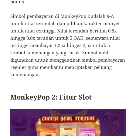
bonus.
Simbol pembayaran di MonkeyPop 2 adalah 9-A
untuk nilai terendah dan pilihan karakter monyet
untuk nilai tertinggi. Nilai terendah bernilai 0,5x
hingga 0,6x taruhan untuk 5 OAK, sementara nilai
tertinggi membayar 1,25x hingga 2,5x untuk 5
simbol kemenangan yang cocok. Simbol wild
digunakan untuk menggantikan simbol pembayaran
reguler guna membantu menciptakan peluang
kemenangan.
MonkeyPop 2: Fitur Slot