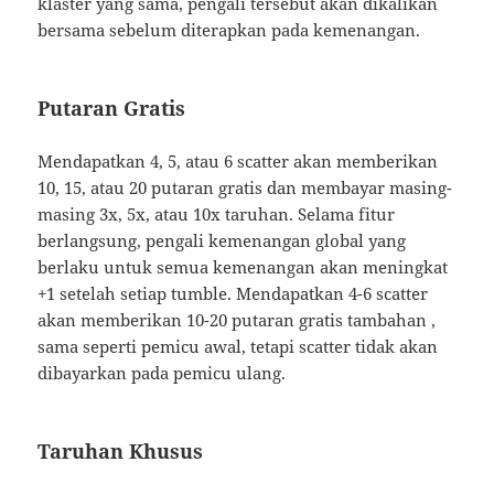
klaster yang sama, pengali tersebut akan dikalikan
bersama sebelum diterapkan pada kemenangan.
Putaran Gratis
Mendapatkan 4, 5, atau 6 scatter akan memberikan
10, 15, atau 20 putaran gratis dan membayar masing-
masing 3x, 5x, atau 10x taruhan. Selama fitur
berlangsung, pengali kemenangan global yang
berlaku untuk semua kemenangan akan meningkat
+1 setelah setiap tumble. Mendapatkan 4-6 scatter
akan memberikan 10-20 putaran gratis tambahan ,
sama seperti pemicu awal, tetapi scatter tidak akan
dibayarkan pada pemicu ulang.
Taruhan Khusus