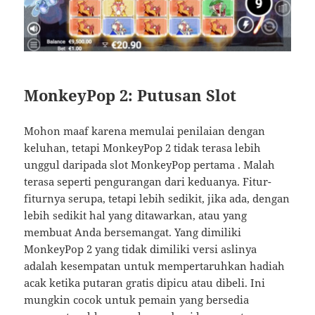
MonkeyPop 2: Putusan Slot
Mohon maaf karena memulai penilaian dengan
keluhan, tetapi MonkeyPop 2 tidak terasa lebih
unggul daripada slot MonkeyPop pertama . Malah
terasa seperti pengurangan dari keduanya. Fitur-
fiturnya serupa, tetapi lebih sedikit, jika ada, dengan
lebih sedikit hal yang ditawarkan, atau yang
membuat Anda bersemangat. Yang dimiliki
MonkeyPop 2 yang tidak dimiliki versi aslinya
adalah kesempatan untuk mempertaruhkan hadiah
acak ketika putaran gratis dipicu atau dibeli. Ini
mungkin cocok untuk pemain yang bersedia