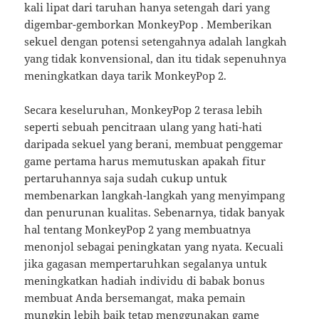
kali lipat dari taruhan hanya setengah dari yang
digembar-gemborkan MonkeyPop . Memberikan
sekuel dengan potensi setengahnya adalah langkah
yang tidak konvensional, dan itu tidak sepenuhnya
meningkatkan daya tarik MonkeyPop 2.
Secara keseluruhan, MonkeyPop 2 terasa lebih
seperti sebuah pencitraan ulang yang hati-hati
daripada sekuel yang berani, membuat penggemar
game pertama harus memutuskan apakah fitur
pertaruhannya saja sudah cukup untuk
membenarkan langkah-langkah yang menyimpang
dan penurunan kualitas. Sebenarnya, tidak banyak
hal tentang MonkeyPop 2 yang membuatnya
menonjol sebagai peningkatan yang nyata. Kecuali
jika gagasan mempertaruhkan segalanya untuk
meningkatkan hadiah individu di babak bonus
membuat Anda bersemangat, maka pemain
mungkin lebih baik tetap menggunakan game