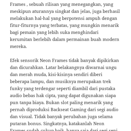
Frames , sebuah rilisan yang menegangkan, yang
meskipun aturannya singkat dan jelas, juga berhasil
melakukan hal-hal yang berpotensi ampuh dengan
fitur-fiturnya yang terbatas, yang mungkin menarik
bagi pemain yang lebih suka menghindari
kerumitan berlebih dalam permainan buah modern
mereka.
Efek sensorik Neon Frames tidak banyak dipikirkan
dan dicurahkan. Latar belakangnya diwarnai ungu
dan merah muda, kisi-kisinya sendiri diberi
beberapa lampu, dan musiknya merupakan trek
funky yang terdengar seperti diambil dari pustaka
audio bebas hak cipta, yang dapat digunakan siapa
pun tanpa biaya. Bukan slot paling menarik yang
pernah diproduksi Backseat Gaming dari segi audio
dan visual. Tidak banyak perubahan juga selama
putaran bonus. Singkatnya, katakanlah Neon
Frames sudah cukup baik, hanya saja dari segi seni