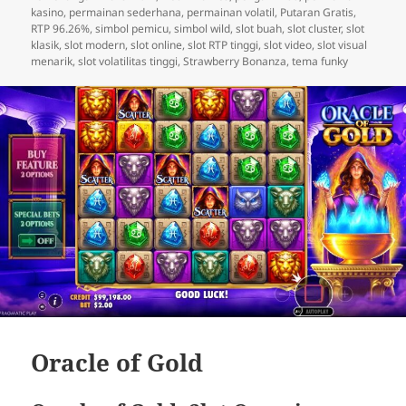
kasino
,
permainan sederhana
,
permainan volatil
,
Putaran Gratis
,
RTP 96.26%
,
simbol pemicu
,
simbol wild
,
slot buah
,
slot cluster
,
slot
klasik
,
slot modern
,
slot online
,
slot RTP tinggi
,
slot video
,
slot visual
menarik
,
slot volatilitas tinggi
,
Strawberry Bonanza
,
tema funky
Oracle of Gold