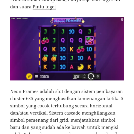
dan suara.
Pintu togel
Neon Frames adalah slot dengan sistem pembayaran
cluster 6×5 yang menghasilkan kemenangan ketika 5
simbol yang cocok terhubung secara horizontal
dan/atau vertikal. Sistem cascade menghilangkan
simbol pemenang dari grid, menjatuhkan simbol
baru dan yang sudah ada ke bawah untuk mengisi