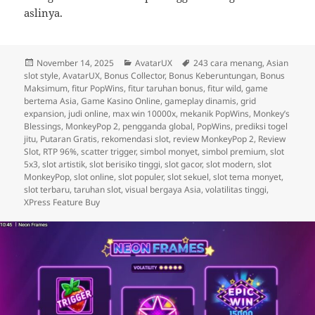
aslinya.
Diposkan
Kategori
Tag
November 14, 2025
AvatarUX
243 cara menang
,
Asian
pada
slot style
,
AvatarUX
,
Bonus Collector
,
Bonus Keberuntungan
,
Bonus
Maksimum
,
fitur PopWins
,
fitur taruhan bonus
,
fitur wild
,
game
bertema Asia
,
Game Kasino Online
,
gameplay dinamis
,
grid
expansion
,
judi online
,
max win 10000x
,
mekanik PopWins
,
Monkey’s
Blessings
,
MonkeyPop 2
,
pengganda global
,
PopWins
,
prediksi togel
jitu
,
Putaran Gratis
,
rekomendasi slot
,
review MonkeyPop 2
,
Review
Slot
,
RTP 96%
,
scatter trigger
,
simbol monyet
,
simbol premium
,
slot
5x3
,
slot artistik
,
slot berisiko tinggi
,
slot gacor
,
slot modern
,
slot
MonkeyPop
,
slot online
,
slot populer
,
slot sekuel
,
slot tema monyet
,
slot terbaru
,
taruhan slot
,
visual bergaya Asia
,
volatilitas tinggi
,
XPress Feature Buy