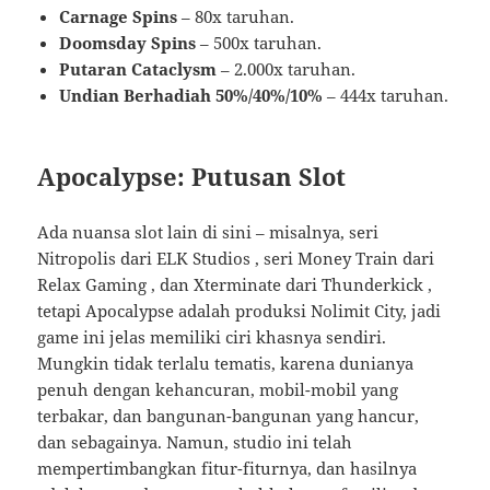
Carnage Spins
– 80x taruhan.
Doomsday Spins
– 500x taruhan.
Putaran Cataclysm
– 2.000x taruhan.
Undian Berhadiah 50%/40%/10%
– 444x taruhan.
Apocalypse: Putusan Slot
Ada nuansa slot lain di sini – misalnya, seri
Nitropolis dari ELK Studios , seri Money Train dari
Relax Gaming , dan Xterminate dari Thunderkick ,
tetapi Apocalypse adalah produksi Nolimit City, jadi
game ini jelas memiliki ciri khasnya sendiri.
Mungkin tidak terlalu tematis, karena dunianya
penuh dengan kehancuran, mobil-mobil yang
terbakar, dan bangunan-bangunan yang hancur,
dan sebagainya. Namun, studio ini telah
mempertimbangkan fitur-fiturnya, dan hasilnya