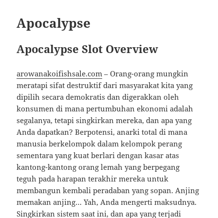
Apocalypse
Apocalypse Slot Overview
arowanakoifishsale.com
– Orang-orang mungkin
meratapi sifat destruktif dari masyarakat kita yang
dipilih secara demokratis dan digerakkan oleh
konsumen di mana pertumbuhan ekonomi adalah
segalanya, tetapi singkirkan mereka, dan apa yang
Anda dapatkan? Berpotensi, anarki total di mana
manusia berkelompok dalam kelompok perang
sementara yang kuat berlari dengan kasar atas
kantong-kantong orang lemah yang berpegang
teguh pada harapan terakhir mereka untuk
membangun kembali peradaban yang sopan. Anjing
memakan anjing… Yah, Anda mengerti maksudnya.
Singkirkan sistem saat ini, dan apa yang terjadi