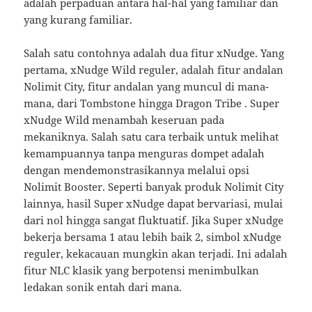
adalah perpaduan antara hal-hal yang familiar dan
yang kurang familiar.
Salah satu contohnya adalah dua fitur xNudge. Yang
pertama, xNudge Wild reguler, adalah fitur andalan
Nolimit City, fitur andalan yang muncul di mana-
mana, dari Tombstone hingga Dragon Tribe . Super
xNudge Wild menambah keseruan pada
mekaniknya. Salah satu cara terbaik untuk melihat
kemampuannya tanpa menguras dompet adalah
dengan mendemonstrasikannya melalui opsi
Nolimit Booster. Seperti banyak produk Nolimit City
lainnya, hasil Super xNudge dapat bervariasi, mulai
dari nol hingga sangat fluktuatif. Jika Super xNudge
bekerja bersama 1 atau lebih baik 2, simbol xNudge
reguler, kekacauan mungkin akan terjadi. Ini adalah
fitur NLC klasik yang berpotensi menimbulkan
ledakan sonik entah dari mana.