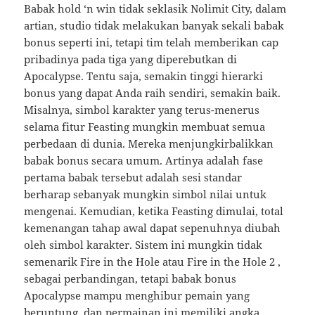
Babak hold ‘n win tidak seklasik Nolimit City, dalam
artian, studio tidak melakukan banyak sekali babak
bonus seperti ini, tetapi tim telah memberikan cap
pribadinya pada tiga yang diperebutkan di
Apocalypse. Tentu saja, semakin tinggi hierarki
bonus yang dapat Anda raih sendiri, semakin baik.
Misalnya, simbol karakter yang terus-menerus
selama fitur Feasting mungkin membuat semua
perbedaan di dunia. Mereka menjungkirbalikkan
babak bonus secara umum. Artinya adalah fase
pertama babak tersebut adalah sesi standar
berharap sebanyak mungkin simbol nilai untuk
mengenai. Kemudian, ketika Feasting dimulai, total
kemenangan tahap awal dapat sepenuhnya diubah
oleh simbol karakter. Sistem ini mungkin tidak
semenarik Fire in the Hole atau Fire in the Hole 2 ,
sebagai perbandingan, tetapi babak bonus
Apocalypse mampu menghibur pemain yang
beruntung, dan permainan ini memiliki angka