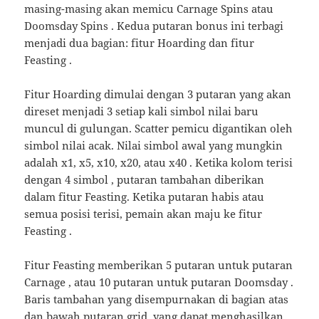
masing-masing akan memicu Carnage Spins atau
Doomsday Spins . Kedua putaran bonus ini terbagi
menjadi dua bagian: fitur Hoarding dan fitur
Feasting .
Fitur Hoarding dimulai dengan 3 putaran yang akan
direset menjadi 3 setiap kali simbol nilai baru
muncul di gulungan. Scatter pemicu digantikan oleh
simbol nilai acak. Nilai simbol awal yang mungkin
adalah x1, x5, x10, x20, atau x40 . Ketika kolom terisi
dengan 4 simbol , putaran tambahan diberikan
dalam fitur Feasting. Ketika putaran habis atau
semua posisi terisi, pemain akan maju ke fitur
Feasting .
Fitur Feasting memberikan 5 putaran untuk putaran
Carnage , atau 10 putaran untuk putaran Doomsday .
Baris tambahan yang disempurnakan di bagian atas
dan bawah putaran grid, yang dapat menghasilkan