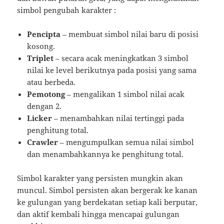
simbol pengubah karakter :
Pencipta
– membuat simbol nilai baru di posisi
kosong.
Triplet
– secara acak meningkatkan 3 simbol
nilai ke level berikutnya pada posisi yang sama
atau berbeda.
Pemotong
– mengalikan 1 simbol nilai acak
dengan 2.
Licker
– menambahkan nilai tertinggi pada
penghitung total.
Crawler
– mengumpulkan semua nilai simbol
dan menambahkannya ke penghitung total.
Simbol karakter yang persisten mungkin akan
muncul. Simbol persisten akan bergerak ke kanan
ke gulungan yang berdekatan setiap kali berputar,
dan aktif kembali hingga mencapai gulungan