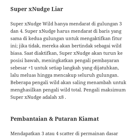
Super xNudge Liar
Super xNudge Wild hanya mendarat di gulungan 3
dan 4. Super xNudge harus mendarat di baris yang
sama di kedua gulungan untuk mengaktifkan fitur
ini; jika tidak, mereka akan bertindak sebagai wild
biasa. Saat diaktifkan, Super xNudge akan turun ke
posisi bawah, meningkatkan pengali pembayaran
sebesar +1 untuk setiap langkah yang dijatuhkan,
lalu meluas hingga mencakup seluruh gulungan.
Beberapa pengali wild akan saling menambah untuk
menghasilkan pengali wild total. Pengali maksimum
Super xNudge adalah x8 .
Pembantaian & Putaran Kiamat
Mendapatkan 3 atau 4 scatter di permainan dasar