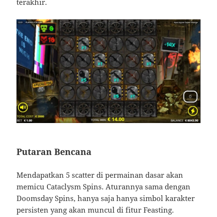
terakhir.
Putaran Bencana
Mendapatkan 5 scatter di permainan dasar akan
memicu Cataclysm Spins. Aturannya sama dengan
Doomsday Spins, hanya saja hanya simbol karakter
persisten yang akan muncul di fitur Feasting.