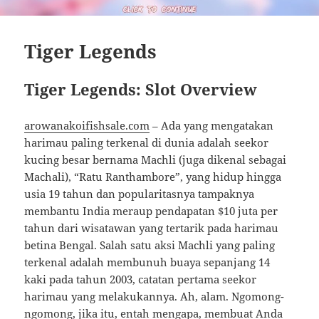
Tiger Legends
Tiger Legends: Slot Overview
arowanakoifishsale.com
– Ada yang mengatakan
harimau paling terkenal di dunia adalah seekor
kucing besar bernama Machli (juga dikenal sebagai
Machali), “Ratu Ranthambore”, yang hidup hingga
usia 19 tahun dan popularitasnya tampaknya
membantu India meraup pendapatan $10 juta per
tahun dari wisatawan yang tertarik pada harimau
betina Bengal. Salah satu aksi Machli yang paling
terkenal adalah membunuh buaya sepanjang 14
kaki pada tahun 2003, catatan pertama seekor
harimau yang melakukannya. Ah, alam. Ngomong-
ngomong, jika itu, entah mengapa, membuat Anda