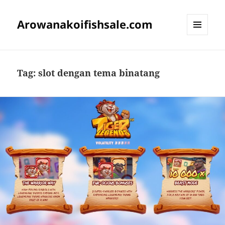
Arowanakoifishsale.com
MENU
DAN
WIDGET
Tag:
slot dengan tema binatang