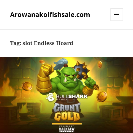
Arowanakoifishsale.com
MENU
DAN
WIDGET
Tag:
slot Endless Hoard