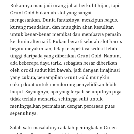
Bukannya mau jadi orang jahat berkulit hijau, tapi
Grunt Gold bukanlah slot yang sangat
mengesankan. Dunia fantasinya, meskipun bagus,
kurang mendalam, dan mungkin akan kesulitan
untuk benar-benar memikat dan membawa pemain
ke dunia alternatif. Bukan berarti sebuah slot harus
begitu meyakinkan, tetapi ekspektasi sedikit lebih
tinggi daripada yang diberikan Grunt Gold. Namun,
ada beberapa daya tarik, sebagian besar diberikan
oleh orc di sudut kiri bawah, jadi dengan imajinasi
yang cukup, penampilan Grunt Gold mungkin
cukup kuat untuk mendorong penyelidikan lebih
lanjut. Sayangnya, apa yang terjadi selanjutnya juga
tidak terlalu menarik, sehingga sulit untuk
meninggalkan permainan dengan perasaan puas
sepenuhnya.
Salah satu masalahnya adalah peningkatan Green