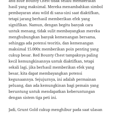
and Blue Bounty Chest tidak selalu memberikan
hasil yang maksimal. Mereka menambahkan simbol
pembayaran atau wild di sana-sini saat diaktifkan,
tetapi jarang berhasil memberikan efek yang
signifikan. Namun, dengan begitu banyak cara
untuk menang, tidak sulit membayangkan mereka
menghubungkan banyak kemenangan bersama,
sehingga ada potensi teoritis, dan kemenangan
maksimal 15.000x memberikan poin penting yang
cukup besar. Red Bounty Chest tampaknya paling
kecil kemungkinannya untuk diaktifkan, tetapi
sekali lagi, jika berhasil memberikan efek yang
besar, kita dapat membayangkan potensi
kegunaannya. Sejujurnya, ini adalah permainan
peluang, dan ada kemungkinan bagi pemain yang
beruntung untuk mendapatkan keberuntungan
dengan sistem tiga peti ini.
Jadi, Grunt Gold cukup menghibur pada saat ulasan