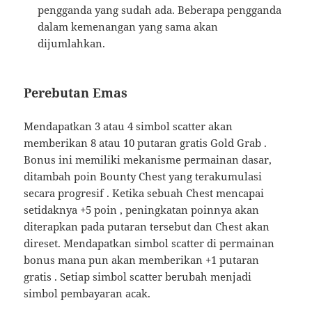
pengganda yang sudah ada. Beberapa pengganda
dalam kemenangan yang sama akan
dijumlahkan.
Perebutan Emas
Mendapatkan 3 atau 4 simbol scatter akan
memberikan 8 atau 10 putaran gratis Gold Grab .
Bonus ini memiliki mekanisme permainan dasar,
ditambah poin Bounty Chest yang terakumulasi
secara progresif . Ketika sebuah Chest mencapai
setidaknya +5 poin , peningkatan poinnya akan
diterapkan pada putaran tersebut dan Chest akan
direset. Mendapatkan simbol scatter di permainan
bonus mana pun akan memberikan +1 putaran
gratis . Setiap simbol scatter berubah menjadi
simbol pembayaran acak.