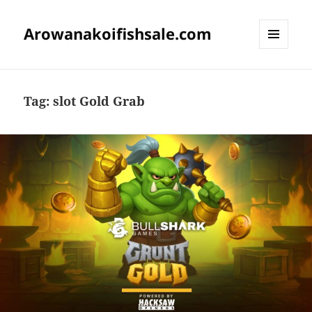
Arowanakoifishsale.com
MENU
DAN
WIDGET
Tag:
slot Gold Grab