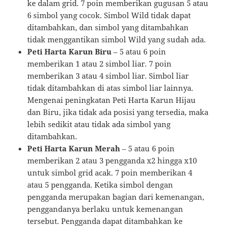
ke dalam grid. 7 poin memberikan gugusan 5 atau
6 simbol yang cocok. Simbol Wild tidak dapat
ditambahkan, dan simbol yang ditambahkan
tidak menggantikan simbol Wild yang sudah ada.
Peti Harta Karun Biru
– 5 atau 6 poin
memberikan 1 atau 2 simbol liar. 7 poin
memberikan 3 atau 4 simbol liar. Simbol liar
tidak ditambahkan di atas simbol liar lainnya.
Mengenai peningkatan Peti Harta Karun Hijau
dan Biru, jika tidak ada posisi yang tersedia, maka
lebih sedikit atau tidak ada simbol yang
ditambahkan.
Peti Harta Karun Merah
– 5 atau 6 poin
memberikan 2 atau 3 pengganda x2 hingga x10
untuk simbol grid acak. 7 poin memberikan 4
atau 5 pengganda. Ketika simbol dengan
pengganda merupakan bagian dari kemenangan,
penggandanya berlaku untuk kemenangan
tersebut. Pengganda dapat ditambahkan ke