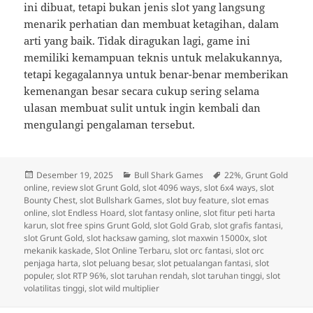
ini dibuat, tetapi bukan jenis slot yang langsung
menarik perhatian dan membuat ketagihan, dalam
arti yang baik. Tidak diragukan lagi, game ini
memiliki kemampuan teknis untuk melakukannya,
tetapi kegagalannya untuk benar-benar memberikan
kemenangan besar secara cukup sering selama
ulasan membuat sulit untuk ingin kembali dan
mengulangi pengalaman tersebut.
Diposkan
Kategori
Tag
Desember 19, 2025
Bull Shark Games
22%
,
Grunt Gold
pada
online
,
review slot Grunt Gold
,
slot 4096 ways
,
slot 6x4 ways
,
slot
Bounty Chest
,
slot Bullshark Games
,
slot buy feature
,
slot emas
online
,
slot Endless Hoard
,
slot fantasy online
,
slot fitur peti harta
karun
,
slot free spins Grunt Gold
,
slot Gold Grab
,
slot grafis fantasi
,
slot Grunt Gold
,
slot hacksaw gaming
,
slot maxwin 15000x
,
slot
mekanik kaskade
,
Slot Online Terbaru
,
slot orc fantasi
,
slot orc
penjaga harta
,
slot peluang besar
,
slot petualangan fantasi
,
slot
populer
,
slot RTP 96%
,
slot taruhan rendah
,
slot taruhan tinggi
,
slot
volatilitas tinggi
,
slot wild multiplier