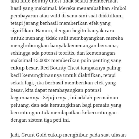
and Blue Bounty Chest tidak selalu memberikan
hasil yang maksimal. Mereka menambahkan simbol
pembayaran atau wild di sana-sini saat diaktifkan,
tetapi jarang berhasil memberikan efek yang
signifikan. Namun, dengan begitu banyak cara
untuk menang, tidak sulit membayangkan mereka
menghubungkan banyak kemenangan bersama,
sehingga ada potensi teoritis, dan kemenangan
maksimal 15.000x memberikan poin penting yang
cukup besar. Red Bounty Chest tampaknya paling
kecil kemungkinannya untuk diaktifkan, tetapi
sekali lagi, jika berhasil memberikan efek yang
besar, kita dapat membayangkan potensi
kegunaannya. Sejujurnya, ini adalah permainan
peluang, dan ada kemungkinan bagi pemain yang
beruntung untuk mendapatkan keberuntungan
dengan sistem tiga peti ini.
Jadi, Grunt Gold cukup menghibur pada saat ulasan