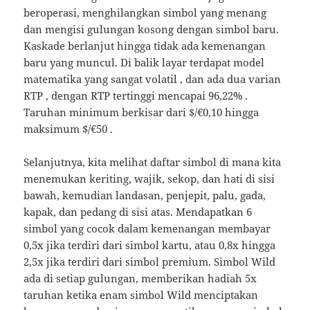
beroperasi, menghilangkan simbol yang menang
dan mengisi gulungan kosong dengan simbol baru.
Kaskade berlanjut hingga tidak ada kemenangan
baru yang muncul. Di balik layar terdapat model
matematika yang sangat volatil , dan ada dua varian
RTP , dengan RTP tertinggi mencapai 96,22% .
Taruhan minimum berkisar dari $/€0,10 hingga
maksimum $/€50 .
Selanjutnya, kita melihat daftar simbol di mana kita
menemukan keriting, wajik, sekop, dan hati di sisi
bawah, kemudian landasan, penjepit, palu, gada,
kapak, dan pedang di sisi atas. Mendapatkan 6
simbol yang cocok dalam kemenangan membayar
0,5x jika terdiri dari simbol kartu, atau 0,8x hingga
2,5x jika terdiri dari simbol premium. Simbol Wild
ada di setiap gulungan, memberikan hadiah 5x
taruhan ketika enam simbol Wild menciptakan