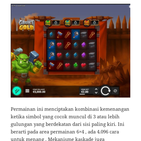
Permainan ini menciptakan kombinasi kemenangan
ketika simbol yang cocok muncul di 3 atau lebih
gulungan yang berdekatan dari sisi paling kiri. Ini
berarti pada area permainan 6×4 , ada 4.096 cara
untuk menang . Mekanisme kaskade juga