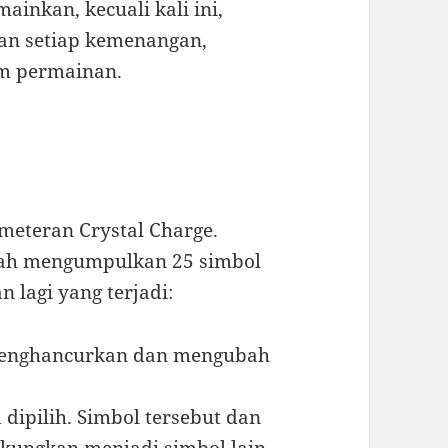
ainkan, kecuali kali ini,
an setiap kemenangan,
m permainan.
eteran Crystal Charge.
elah mengumpulkan 25 simbol
 lagi yang terjadi:
menghancurkan dan mengubah
 dipilih. Simbol tersebut dan
kungkan menjadi simbol lain.