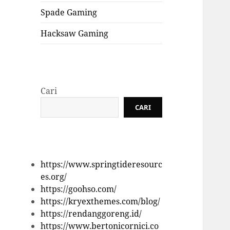
Spade Gaming
Hacksaw Gaming
Cari
CARI
https://www.springtideresourc
es.org/
https://goohso.com/
https://kryexthemes.com/blog/
https://rendanggoreng.id/
https://www.bertonicornici.co