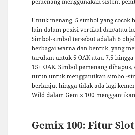
pemenang menggunakan sistem pemba
Untuk menang, 5 simbol yang cocok 
lain dalam posisi vertikal dan/atau h
Simbol-simbol tersebut adalah 8 obj
berbagai warna dan bentuk, yang mem
taruhan untuk 5 OAK atau 7,5 hingga 
15+ OAK. Simbol pemenang dihapus, 
turun untuk menggantikan simbol-sim
berlanjut hingga tidak ada lagi keme
Wild dalam Gemix 100 menggantikan
Gemix 100: Fitur Slot