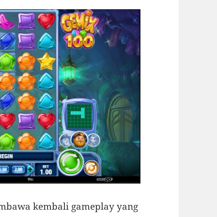
embawa kembali gameplay yang