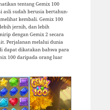
hatikan tentang Gemix 100
i asli sudah berusia bertahun-
at melihat kembali. Gemix 100
lebih jernih, dan lebih
mirip dengan Gemix 2 secara
ait. Perjalanan melalui dunia
di dapat dikatakan bahwa para
ix 100 daripada orang luar