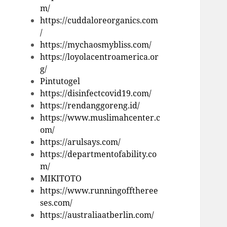
m/
https://cuddaloreorganics.com
/
https://mychaosmybliss.com/
https://loyolacentroamerica.or
g/
Pintutogel
https://disinfectcovid19.com/
https://rendanggoreng.id/
https://www.muslimahcenter.c
om/
https://arulsays.com/
https://departmentofability.co
m/
MIKITOTO
https://www.runningofftheree
ses.com/
https://australiaatberlin.com/