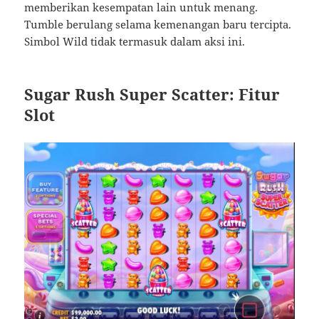
memberikan kesempatan lain untuk menang.
Tumble berulang selama kemenangan baru tercipta.
Simbol Wild tidak termasuk dalam aksi ini.
Sugar Rush Super Scatter: Fitur
Slot