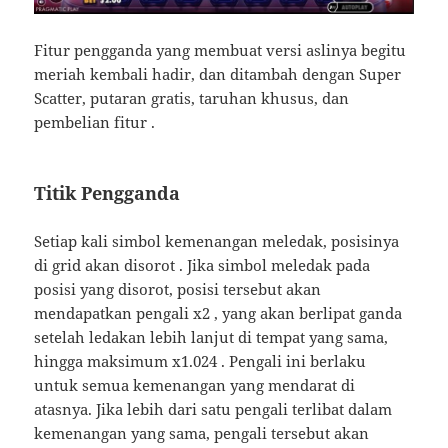
Fitur pengganda yang membuat versi aslinya begitu
meriah kembali hadir, dan ditambah dengan Super
Scatter, putaran gratis, taruhan khusus, dan
pembelian fitur .
Titik Pengganda
Setiap kali simbol kemenangan meledak, posisinya
di grid akan disorot . Jika simbol meledak pada
posisi yang disorot, posisi tersebut akan
mendapatkan pengali x2 , yang akan berlipat ganda
setelah ledakan lebih lanjut di tempat yang sama,
hingga maksimum x1.024 . Pengali ini berlaku
untuk semua kemenangan yang mendarat di
atasnya. Jika lebih dari satu pengali terlibat dalam
kemenangan yang sama, pengali tersebut akan