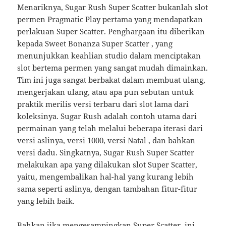
Menariknya, Sugar Rush Super Scatter bukanlah slot
permen Pragmatic Play pertama yang mendapatkan
perlakuan Super Scatter. Penghargaan itu diberikan
kepada Sweet Bonanza Super Scatter , yang
menunjukkan keahlian studio dalam menciptakan
slot bertema permen yang sangat mudah dimainkan.
Tim ini juga sangat berbakat dalam membuat ulang,
mengerjakan ulang, atau apa pun sebutan untuk
praktik merilis versi terbaru dari slot lama dari
koleksinya. Sugar Rush adalah contoh utama dari
permainan yang telah melalui beberapa iterasi dari
versi aslinya, versi 1000, versi Natal , dan bahkan
versi dadu. Singkatnya, Sugar Rush Super Scatter
melakukan apa yang dilakukan slot Super Scatter,
yaitu, mengembalikan hal-hal yang kurang lebih
sama seperti aslinya, dengan tambahan fitur-fitur
yang lebih baik.
Bahkan jika mengesampingkan Super Scatter, ini