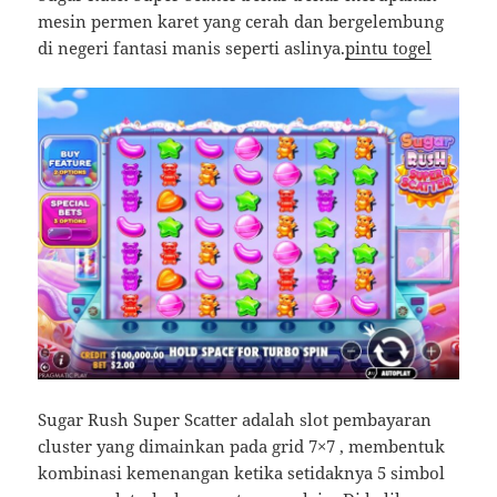
mesin permen karet yang cerah dan bergelembung
di negeri fantasi manis seperti aslinya.
pintu togel
Sugar Rush Super Scatter adalah slot pembayaran
cluster yang dimainkan pada grid 7×7 , membentuk
kombinasi kemenangan ketika setidaknya 5 simbol