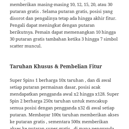
memberikan masing-masing 10, 12, 15, 20, atau 30
putaran gratis . Selama putaran gratis, posisi yang
disorot dan pengalinya tetap ada hingga akhir fitur.
Pengali dapat meningkat dengan putaran
berikutnya. Pemain dapat memenangkan 10 hingga
30 putaran gratis tambahan ketika 3 hingga 7 simbol
scatter muncul.
Taruhan Khusus & Pembelian Fitur
Super Spins 1 berharga 10x taruhan , dan di awal
setiap putaran permainan dasar, posisi acak
mendapatkan pengganda awal x2 hingga x128. Super
Spin 2 berharga 250x taruhan untuk mencakup
semua posisi dengan pengganda x32 di awal setiap
putaran. Membayar 100x taruhan memberikan akses
ke putaran gratis , sementara 500x memberikan
akses ke putaran super gratis , di mana pengganda