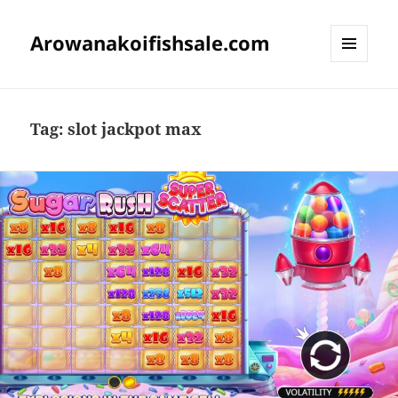
Arowanakoifishsale.com
MENU
DAN
WIDGET
Tag:
slot jackpot max