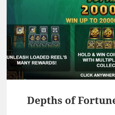
Depths of Fortun