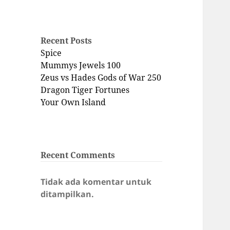
Recent Posts
Spice
Mummys Jewels 100
Zeus vs Hades Gods of War 250
Dragon Tiger Fortunes
Your Own Island
Recent Comments
Tidak ada komentar untuk
ditampilkan.