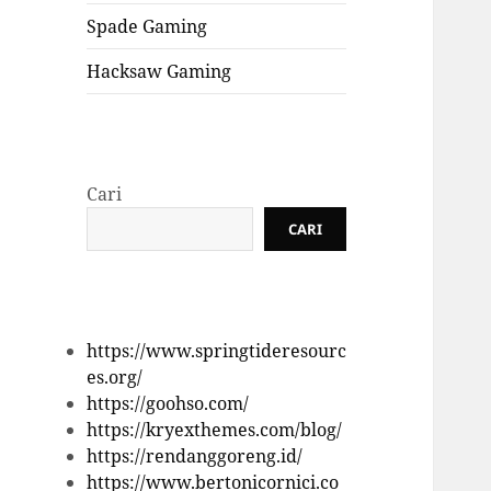
Spade Gaming
Hacksaw Gaming
Cari
CARI
https://www.springtideresourc
es.org/
https://goohso.com/
https://kryexthemes.com/blog/
https://rendanggoreng.id/
https://www.bertonicornici.co