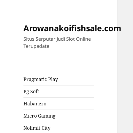
Arowanakoifishsale.com
Situs Serputar Judi Slot Online
Terupadate
Pragmatic Play
Pg Soft
Habanero
Micro Gaming
Nolimit City