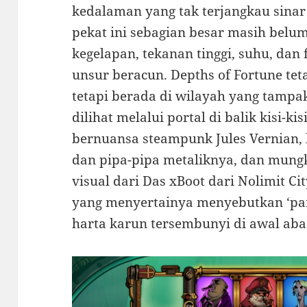
kedalaman yang tak terjangkau sinar
pekat ini sebagian besar masih belum
kegelapan, tekanan tinggi, suhu, dan f
unsur beracun. Depths of Fortune tet
tetapi berada di wilayah yang tampa
dilihat melalui portal di balik kisi-kisi
bernuansa steampunk Jules Vernian, 
dan pipa-pipa metaliknya, dan mun
visual dari Das xBoot dari Nolimit Ci
yang menyertainya menyebutkan ‘par
harta karun tersembunyi di awal aba