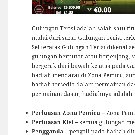
Gulungan Terisi adalah salah satu fitu
mulai dari sana. Gulungan Terisi ter
Sel teratas Gulungan Terisi dikenal s
gulungan berputar atau berjenjang, 
bergerak dari bawah ke atas pada Gul
hadiah mendarat di Zona Pemicu, simb
hadiah tersedia dalam permainan da
permainan dasar, hadiahnya adalah:
Perluasan Zona Pemicu
– Zona Pemi
Perluasan Kisi
– semua gulungan melu
Pengganda
– pengali pada hadiah d