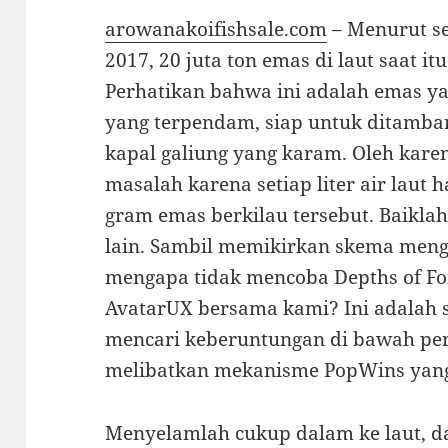
arowanakoifishsale.com
– Menurut se
2017, 20 juta ton emas di laut saat itu
Perhatikan bahwa ini adalah emas ya
yang terpendam, siap untuk ditamban
kapal galiung yang karam. Oleh karen
masalah karena setiap liter air laut
gram emas berkilau tersebut. Baikla
lain. Sambil memikirkan skema meng
mengapa tidak mencoba Depths of F
AvatarUX bersama kami? Ini adalah 
mencari keberuntungan di bawah per
melibatkan mekanisme PopWins yang t
Menyelamlah cukup dalam ke laut, 