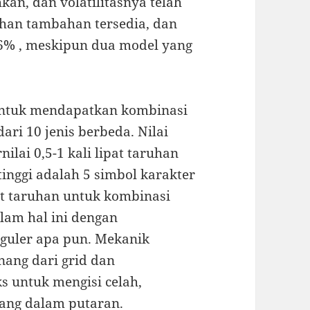
kan, dan volatilitasnya telah
uhan tambahan tersedia, dan
 96% , meskipun dua model yang
untuk mendapatkan kombinasi
dari 10 jenis berbeda. Nilai
ilai 0,5-1 kali lipat taruhan
tinggi adalah 5 simbol karakter
at taruhan untuk kombinasi
am hal ini dengan
guler apa pun. Mekanik
ang dari grid dan
 untuk mengisi celah,
ang dalam putaran.