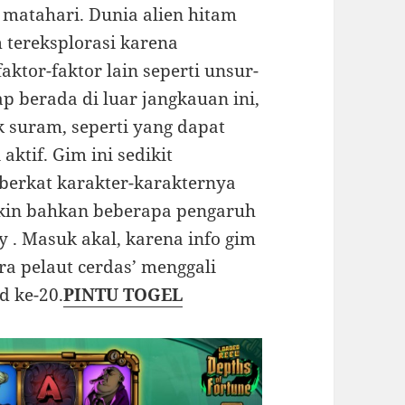
 matahari. Dunia alien hitam
 tereksplorasi karena
aktor-faktor lain seperti unsur-
ap berada di luar jangkauan ini,
k suram, seperti yang dapat
 aktif. Gim ini sedikit
berkat karakter-karakternya
gkin bahkan beberapa pengaruh
ty . Masuk akal, karena info gim
a pelaut cerdas’ menggali
d ke-20.
PINTU TOGEL