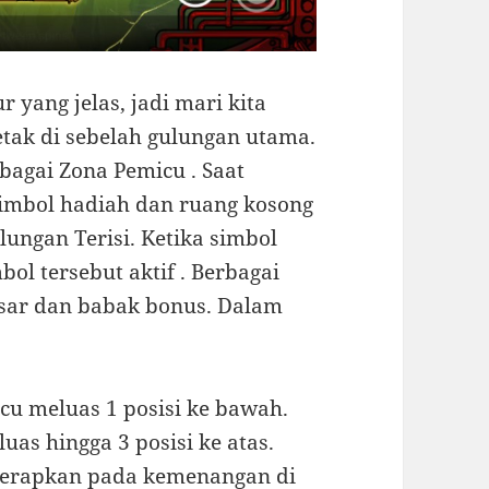
r yang jelas, jadi mari kita
letak di sebelah gulungan utama.
ebagai Zona Pemicu . Saat
simbol hadiah dan ruang kosong
ungan Terisi. Ketika simbol
ol tersebut aktif . Berbagai
sar dan babak bonus. Dalam
cu meluas 1 posisi ke bawah.
as hingga 3 posisi ke atas.
iterapkan pada kemenangan di