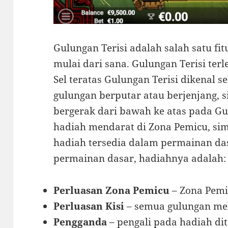
Gulungan Terisi adalah salah satu fitu
mulai dari sana. Gulungan Terisi ter
Sel teratas Gulungan Terisi dikenal s
gulungan berputar atau berjenjang, 
bergerak dari bawah ke atas pada Gul
hadiah mendarat di Zona Pemicu, simb
hadiah tersedia dalam permainan da
permainan dasar, hadiahnya adalah:
Perluasan Zona Pemicu
– Zona Pemi
Perluasan Kisi
– semua gulungan melu
Pengganda
– pengali pada hadiah d