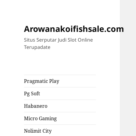
Arowanakoifishsale.com
Situs Serputar Judi Slot Online
Terupadate
Pragmatic Play
Pg Soft
Habanero
Micro Gaming
Nolimit City