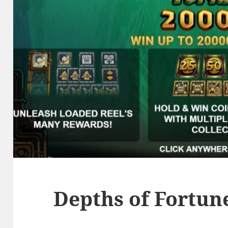
Depths of Fortun