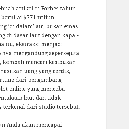
buah artikel di Forbes tahun
 bernilai $771 triliun.
ng ‘di dalam’ air, bukan emas
g di dasar laut dengan kapal-
a itu, ekstraksi menjadi
 hanya mengandung sepersejuta
h, kembali mencari kesibukan
hasilkan uang yang cerdik,
ortune dari pengembang
slot online yang mencoba
mukaan laut dan tidak
erkenal dari studio tersebut.
dan Anda akan mencapai