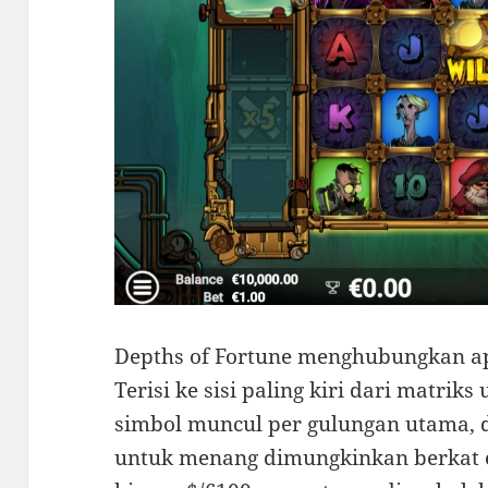
Depths of Fortune menghubungkan a
Terisi ke sisi paling kiri dari matrik
simbol muncul per gulungan utama, d
untuk menang dimungkinkan berkat e