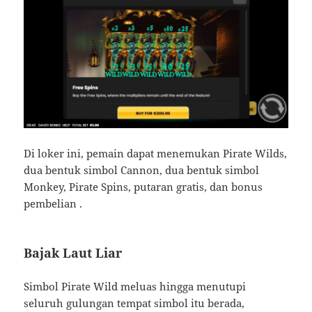
Di loker ini, pemain dapat menemukan Pirate Wilds,
dua bentuk simbol Cannon, dua bentuk simbol
Monkey, Pirate Spins, putaran gratis, dan bonus
pembelian .
Bajak Laut Liar
Simbol Pirate Wild meluas hingga menutupi
seluruh gulungan tempat simbol itu berada,