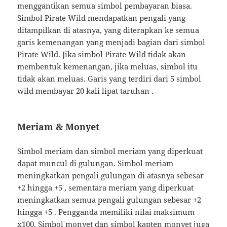
menggantikan semua simbol pembayaran biasa.
Simbol Pirate Wild mendapatkan pengali yang
ditampilkan di atasnya, yang diterapkan ke semua
garis kemenangan yang menjadi bagian dari simbol
Pirate Wild. Jika simbol Pirate Wild tidak akan
membentuk kemenangan, jika meluas, simbol itu
tidak akan meluas. Garis yang terdiri dari 5 simbol
wild membayar 20 kali lipat taruhan .
Meriam & Monyet
Simbol meriam dan simbol meriam yang diperkuat
dapat muncul di gulungan. Simbol meriam
meningkatkan pengali gulungan di atasnya sebesar
+2 hingga +5 , sementara meriam yang diperkuat
meningkatkan semua pengali gulungan sebesar +2
hingga +5 . Pengganda memiliki nilai maksimum
x100. Simbol monyet dan simbol kapten monyet juga