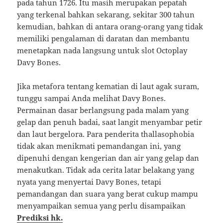
pada tahun 1726. Itu masih merupakan pepatah
yang terkenal bahkan sekarang, sekitar 300 tahun
kemudian, bahkan di antara orang-orang yang tidak
memiliki pengalaman di daratan dan membantu
menetapkan nada langsung untuk slot Octoplay
Davy Bones.
Jika metafora tentang kematian di laut agak suram,
tunggu sampai Anda melihat Davy Bones.
Permainan dasar berlangsung pada malam yang
gelap dan penuh badai, saat langit menyambar petir
dan laut bergelora. Para penderita thallasophobia
tidak akan menikmati pemandangan ini, yang
dipenuhi dengan kengerian dan air yang gelap dan
menakutkan. Tidak ada cerita latar belakang yang
nyata yang menyertai Davy Bones, tetapi
pemandangan dan suara yang berat cukup mampu
menyampaikan semua yang perlu disampaikan
Prediksi hk.