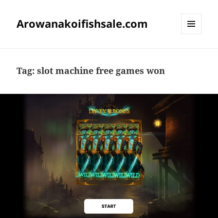
Arowanakoifishsale.com
MENU
DAN
WIDGET
Tag:
slot machine free games won