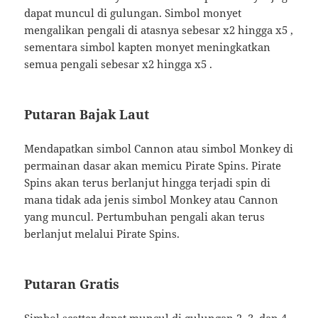
dapat muncul di gulungan. Simbol monyet
mengalikan pengali di atasnya sebesar x2 hingga x5 ,
sementara simbol kapten monyet meningkatkan
semua pengali sebesar x2 hingga x5 .
Putaran Bajak Laut
Mendapatkan simbol Cannon atau simbol Monkey di
permainan dasar akan memicu Pirate Spins. Pirate
Spins akan terus berlanjut hingga terjadi spin di
mana tidak ada jenis simbol Monkey atau Cannon
yang muncul. Pertumbuhan pengali akan terus
berlanjut melalui Pirate Spins.
Putaran Gratis