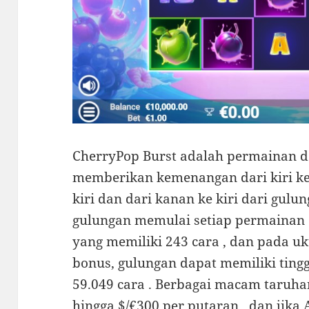
CherryPop Burst adalah permainan d
memberikan kemenangan dari kiri ke
kiri dan dari kanan ke kiri dari gulu
gulungan memulai setiap permainan d
yang memiliki 243 cara , dan pada 
bonus, gulungan dapat memiliki tingg
59.049 cara . Berbagai macam taruhan
hingga $/€300 per putaran , dan jika