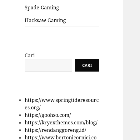
Spade Gaming
Hacksaw Gaming
Cari
CARI
https://www.springtideresourc
es.org/
https://goohso.com/
https://kryexthemes.com/blog/
https://rendanggoreng.id/
https://www.bertonicornici.co