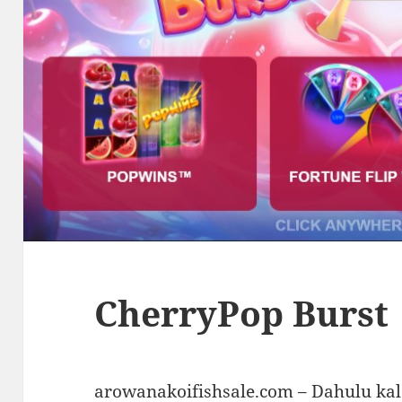
CherryPop Burst
arowanakoifishsale.com
– Dahulu kal