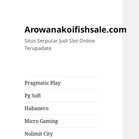
Arowanakoifishsale.com
Situs Serputar Judi Slot Online
Terupadate
Pragmatic Play
Pg Soft
Habanero
Micro Gaming
Nolimit City