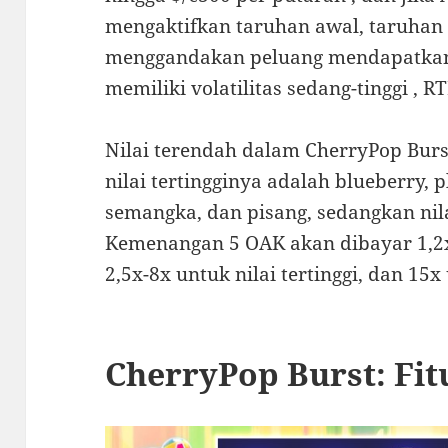
mengaktifkan taruhan awal, taruhan
menggandakan peluang mendapatkan 
memiliki volatilitas sedang-tinggi , R
Nilai terendah dalam CherryPop Burst
nilai tertingginya adalah blueberry, p
semangka, dan pisang, sedangkan nila
Kemenangan 5 OAK akan dibayar 1,2x-
2,5x-8x untuk nilai tertinggi, dan 15x 
CherryPop Burst: Fit