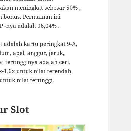
 akan meningkat sebesar 50% ,
bonus. Permainan ini
TP -nya adalah 96,04% .
 adalah kartu peringkat 9-A,
lum, apel, anggur, jeruk,
i tertingginya adalah ceri.
1,6x untuk nilai terendah,
untuk nilai tertinggi.
ur Slot