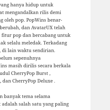
yang hanya hidup untuk
at mengandalkan rilis demi
ung oleh pop. PopWins benar-
 berubah, dan AvatarUX telah
fitur pop dan bercabang untuk
idak selalu meledak. Terkadang
di lain waktu sendirian.
 belum sepenuhnya
s masih dirilis secara berkala
judul CherryPop Burst ,
), dan CherryPop Deluxe .
an banyak tema selama
 adalah salah satu yang paling