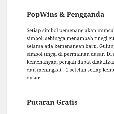
PopWins & Pengganda
Setiap simbol pemenang akan muncul
simbol, sehingga menambah tinggi gul
selama ada kemenangan baru. Gulun
simbol tinggi di permainan dasar. Di
kemenangan, pengali dapat diaktifkan
dan meningkat +1 setelah setiap ke
dasar.
Putaran Gratis