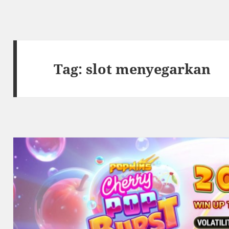
Tag:
slot menyegarkan