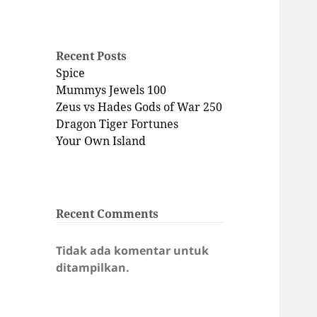
Recent Posts
Spice
Mummys Jewels 100
Zeus vs Hades Gods of War 250
Dragon Tiger Fortunes
Your Own Island
Recent Comments
Tidak ada komentar untuk
ditampilkan.