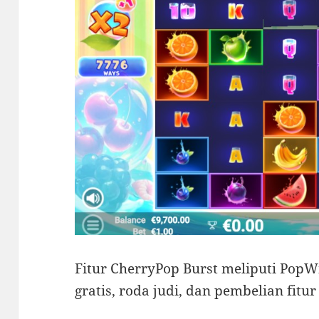
Fitur CherryPop Burst meliputi PopWi
gratis, roda judi, dan pembelian fitur 