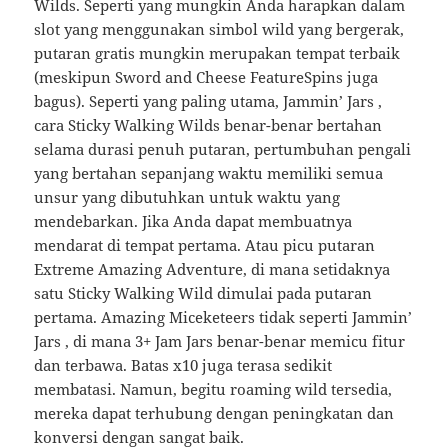
Wilds. Seperti yang mungkin Anda harapkan dalam
slot yang menggunakan simbol wild yang bergerak,
putaran gratis mungkin merupakan tempat terbaik
(meskipun Sword and Cheese FeatureSpins juga
bagus). Seperti yang paling utama, Jammin’ Jars ,
cara Sticky Walking Wilds benar-benar bertahan
selama durasi penuh putaran, pertumbuhan pengali
yang bertahan sepanjang waktu memiliki semua
unsur yang dibutuhkan untuk waktu yang
mendebarkan. Jika Anda dapat membuatnya
mendarat di tempat pertama. Atau picu putaran
Extreme Amazing Adventure, di mana setidaknya
satu Sticky Walking Wild dimulai pada putaran
pertama. Amazing Miceketeers tidak seperti Jammin’
Jars , di mana 3+ Jam Jars benar-benar memicu fitur
dan terbawa. Batas x10 juga terasa sedikit
membatasi. Namun, begitu roaming wild tersedia,
mereka dapat terhubung dengan peningkatan dan
konversi dengan sangat baik.