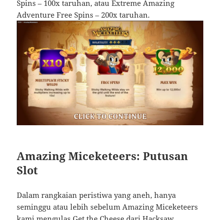
Spins – 100x taruhan, atau Extreme Amazing
Adventure Free Spins – 200x taruhan.
Amazing Miceketeers:
Putusan
Slot
Dalam rangkaian peristiwa yang aneh, hanya
seminggu atau lebih sebelum Amazing Miceketeers
kami mengulas Get the Cheese dari Hacksaw