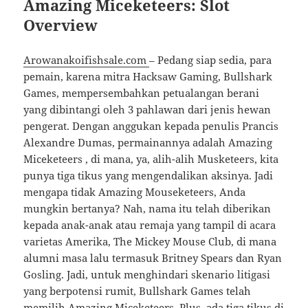
Amazing Miceketeers: Slot
Overview
Arowanakoifishsale.com
– Pedang siap sedia, para
pemain, karena mitra Hacksaw Gaming, Bullshark
Games, mempersembahkan petualangan berani
yang dibintangi oleh 3 pahlawan dari jenis hewan
pengerat. Dengan anggukan kepada penulis Prancis
Alexandre Dumas, permainannya adalah Amazing
Miceketeers , di mana, ya, alih-alih Musketeers, kita
punya tiga tikus yang mengendalikan aksinya. Jadi
mengapa tidak Amazing Mouseketeers, Anda
mungkin bertanya? Nah, nama itu telah diberikan
kepada anak-anak atau remaja yang tampil di acara
varietas Amerika, The Mickey Mouse Club, di mana
alumni masa lalu termasuk Britney Spears dan Ryan
Gosling. Jadi, untuk menghindari skenario litigasi
yang berpotensi rumit, Bullshark Games telah
memilih Amazing Miceketeers. Plus, ada tiga tikus di