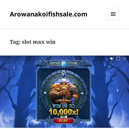
Arowanakoifishsale.com
MENU
DAN
WIDGET
Tag:
slot max win