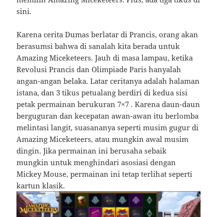
sini.
Karena cerita Dumas berlatar di Prancis, orang akan
berasumsi bahwa di sanalah kita berada untuk
Amazing Miceketeers. Jauh di masa lampau, ketika
Revolusi Prancis dan Olimpiade Paris hanyalah
angan-angan belaka. Latar ceritanya adalah halaman
istana, dan 3 tikus petualang berdiri di kedua sisi
petak permainan berukuran 7×7 . Karena daun-daun
berguguran dan kecepatan awan-awan itu berlomba
melintasi langit, suasananya seperti musim gugur di
Amazing Miceketeers, atau mungkin awal musim
dingin. Jika permainan ini berusaha sebaik
mungkin untuk menghindari asosiasi dengan
Mickey Mouse, permainan ini tetap terlihat seperti
kartun klasik.