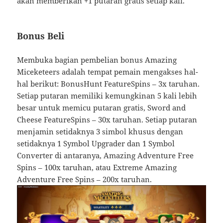
akan memberikan +1 putaran gratis setiap kali.
Bonus Beli
Membuka bagian pembelian bonus Amazing
Miceketeers adalah tempat pemain mengakses hal-
hal berikut: BonusHunt FeatureSpins – 3x taruhan.
Setiap putaran memiliki kemungkinan 5 kali lebih
besar untuk memicu putaran gratis, Sword and
Cheese FeatureSpins – 30x taruhan. Setiap putaran
menjamin setidaknya 3 simbol khusus dengan
setidaknya 1 Symbol Upgrader dan 1 Symbol
Converter di antaranya, Amazing Adventure Free
Spins – 100x taruhan, atau Extreme Amazing
Adventure Free Spins – 200x taruhan.