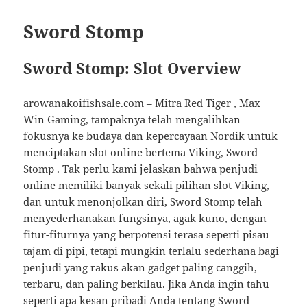
Sword Stomp
Sword Stomp: Slot Overview
arowanakoifishsale.com
– Mitra Red Tiger , Max
Win Gaming, tampaknya telah mengalihkan
fokusnya ke budaya dan kepercayaan Nordik untuk
menciptakan slot online bertema Viking, Sword
Stomp . Tak perlu kami jelaskan bahwa penjudi
online memiliki banyak sekali pilihan slot Viking,
dan untuk menonjolkan diri, Sword Stomp telah
menyederhanakan fungsinya, agak kuno, dengan
fitur-fiturnya yang berpotensi terasa seperti pisau
tajam di pipi, tetapi mungkin terlalu sederhana bagi
penjudi yang rakus akan gadget paling canggih,
terbaru, dan paling berkilau. Jika Anda ingin tahu
seperti apa kesan pribadi Anda tentang Sword