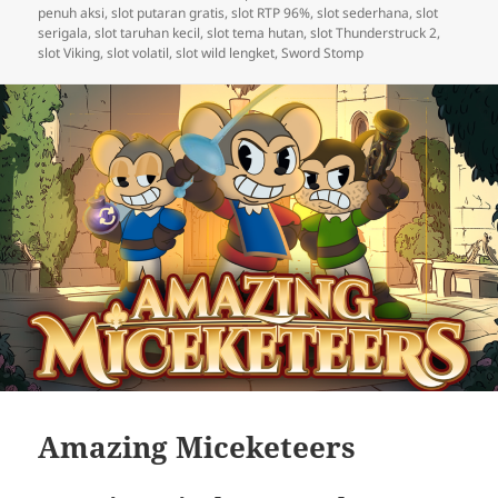
penuh aksi
,
slot putaran gratis
,
slot RTP 96%
,
slot sederhana
,
slot
serigala
,
slot taruhan kecil
,
slot tema hutan
,
slot Thunderstruck 2
,
slot Viking
,
slot volatil
,
slot wild lengket
,
Sword Stomp
Amazing Miceketeers