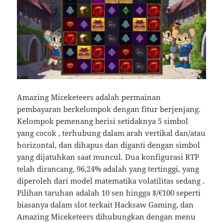
Amazing Miceketeers adalah permainan
pembayaran berkelompok dengan fitur berjenjang.
Kelompok pemenang berisi setidaknya 5 simbol
yang cocok , terhubung dalam arah vertikal dan/atau
horizontal, dan dihapus dan diganti dengan simbol
yang dijatuhkan saat muncul. Dua konfigurasi RTP
telah dirancang, 96,24% adalah yang tertinggi, yang
diperoleh dari model matematika volatilitas sedang .
Pilihan taruhan adalah 10 sen hingga $/€100 seperti
biasanya dalam slot terkait Hacksaw Gaming, dan
Amazing Miceketeers dihubungkan dengan menu