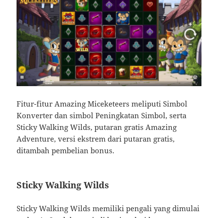
Fitur-fitur Amazing Miceketeers meliputi Simbol
Konverter dan simbol Peningkatan Simbol, serta
Sticky Walking Wilds, putaran gratis Amazing
Adventure, versi ekstrem dari putaran gratis,
ditambah pembelian bonus.
Sticky Walking Wilds
Sticky Walking Wilds memiliki pengali yang dimulai