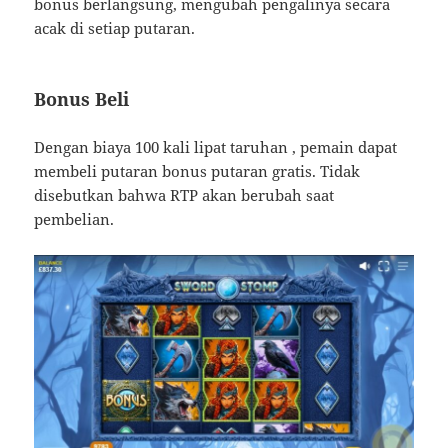
bonus berlangsung, mengubah pengalinya secara
acak di setiap putaran.
Bonus Beli
Dengan biaya 100 kali lipat taruhan , pemain dapat
membeli putaran bonus putaran gratis. Tidak
disebutkan bahwa RTP akan berubah saat
pembelian.