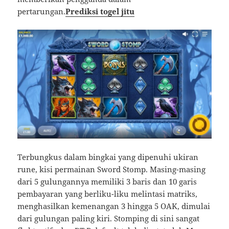
pertarungan.
Prediksi togel jitu
Terbungkus dalam bingkai yang dipenuhi ukiran
rune, kisi permainan Sword Stomp. Masing-masing
dari 5 gulungannya memiliki 3 baris dan 10 garis
pembayaran yang berliku-liku melintasi matriks,
menghasilkan kemenangan 3 hingga 5 OAK, dimulai
dari gulungan paling kiri. Stomping di sini sangat