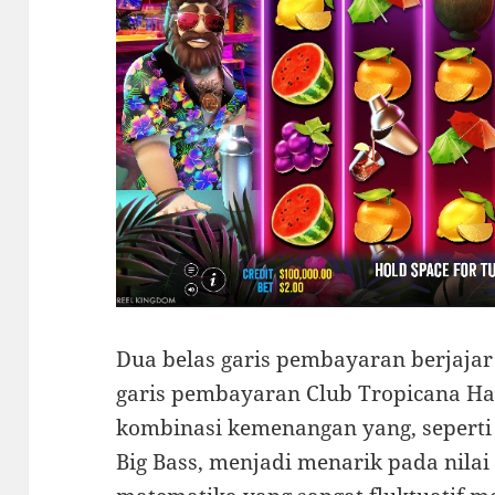
Dua belas garis pembayaran berjajar
garis pembayaran Club Tropicana Ha
kombinasi kemenangan yang, seperti y
Big Bass, menjadi menarik pada nilai