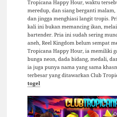
Tropicana Happy Hour, waktu terseb
meredup, dan siang berganti malam
dan jingga menghiasi langit tropis. Pr
kali ini bukan memancing ikan, mela
bartender. Pria ini sudah sering munc
aneh, Reel Kingdom belum sempat m
Tropicana Happy Hour, ia memiliki g
bunga neon, dada bidang, medali, da
ia juga punya nama yang sama khasn
terbesar yang ditawarkan Club Trop
togel