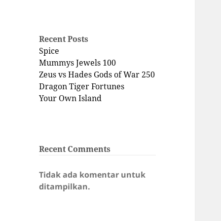
Recent Posts
Spice
Mummys Jewels 100
Zeus vs Hades Gods of War 250
Dragon Tiger Fortunes
Your Own Island
Recent Comments
Tidak ada komentar untuk
ditampilkan.