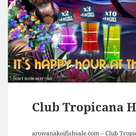
Club Tropicana 
arowanakoifishsale.com
– Club Trop