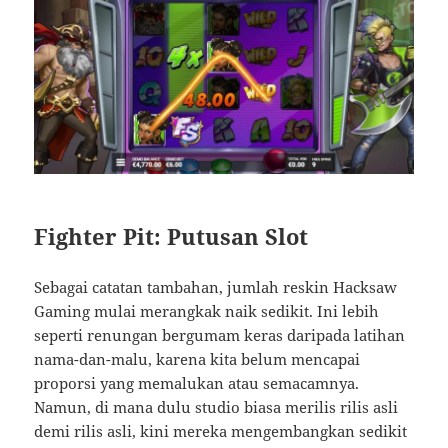
Fighter Pit: Putusan Slot
Sebagai catatan tambahan, jumlah reskin Hacksaw
Gaming mulai merangkak naik sedikit. Ini lebih
seperti renungan bergumam keras daripada latihan
nama-dan-malu, karena kita belum mencapai
proporsi yang memalukan atau semacamnya.
Namun, di mana dulu studio biasa merilis rilis asli
demi rilis asli, kini mereka mengembangkan sedikit