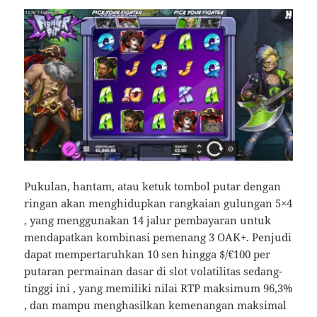
Pukulan, hantam, atau ketuk tombol putar dengan
ringan akan menghidupkan rangkaian gulungan 5×4
, yang menggunakan 14 jalur pembayaran untuk
mendapatkan kombinasi pemenang 3 OAK+. Penjudi
dapat mempertaruhkan 10 sen hingga $/€100 per
putaran permainan dasar di slot volatilitas sedang-
tinggi ini , yang memiliki nilai RTP maksimum 96,3%
, dan mampu menghasilkan kemenangan maksimal