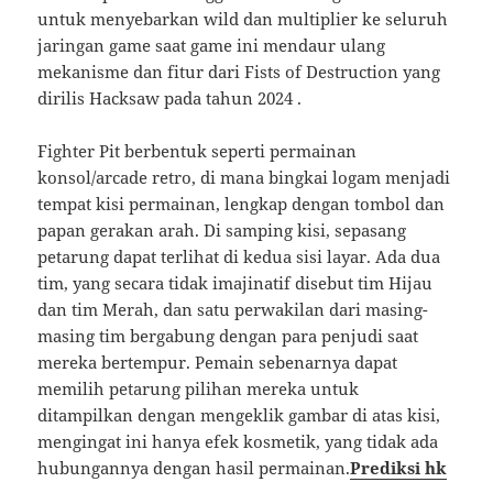
untuk menyebarkan wild dan multiplier ke seluruh
jaringan game saat game ini mendaur ulang
mekanisme dan fitur dari Fists of Destruction yang
dirilis Hacksaw pada tahun 2024 .
Fighter Pit berbentuk seperti permainan
konsol/arcade retro, di mana bingkai logam menjadi
tempat kisi permainan, lengkap dengan tombol dan
papan gerakan arah. Di samping kisi, sepasang
petarung dapat terlihat di kedua sisi layar. Ada dua
tim, yang secara tidak imajinatif disebut tim Hijau
dan tim Merah, dan satu perwakilan dari masing-
masing tim bergabung dengan para penjudi saat
mereka bertempur. Pemain sebenarnya dapat
memilih petarung pilihan mereka untuk
ditampilkan dengan mengeklik gambar di atas kisi,
mengingat ini hanya efek kosmetik, yang tidak ada
hubungannya dengan hasil permainan.
Prediksi hk