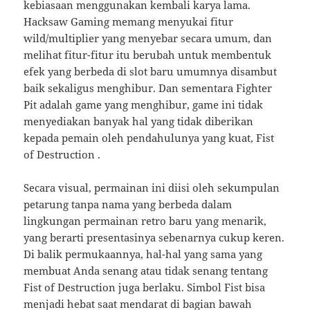
kebiasaan menggunakan kembali karya lama.
Hacksaw Gaming memang menyukai fitur
wild/multiplier yang menyebar secara umum, dan
melihat fitur-fitur itu berubah untuk membentuk
efek yang berbeda di slot baru umumnya disambut
baik sekaligus menghibur. Dan sementara Fighter
Pit adalah game yang menghibur, game ini tidak
menyediakan banyak hal yang tidak diberikan
kepada pemain oleh pendahulunya yang kuat, Fist
of Destruction .
Secara visual, permainan ini diisi oleh sekumpulan
petarung tanpa nama yang berbeda dalam
lingkungan permainan retro baru yang menarik,
yang berarti presentasinya sebenarnya cukup keren.
Di balik permukaannya, hal-hal yang sama yang
membuat Anda senang atau tidak senang tentang
Fist of Destruction juga berlaku. Simbol Fist bisa
menjadi hebat saat mendarat di bagian bawah