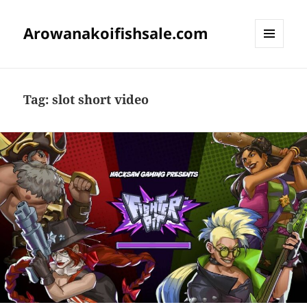
Arowanakoifishsale.com
MENU
DAN
WIDGET
Tag:
slot short video