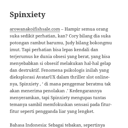
Spinxiety
arowanakoifishsale.com
– Hampir semua orang
suka sedikit perhatian, kan? Cory bilang dia suka
potongan rambut barumu, Judy bilang bokongmu
imut. Tapi perhatian bisa lepas kendali dan
terjerumus ke dunia obsesi yang berat, yang bisa
menyebabkan si obsesif melakukan hal-hal gelap
dan destruktif. Fenomena psikologis inilah yang
dieksplorasi AvatarUX dalam thriller slot online-
nya, Spinxiety , ‘ di mana penggemar beratmu tak
akan menerima penolakan .’ Kedengarannya
menyeramkan, tapi Spinxiety mengupas tuntas
temanya sambil memfokuskan sensasi pada fitur-
fitur seperti pengganda liar yang lengket.
Bahasa Indonesia: Sebagai tebakan, sepertinya