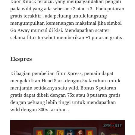
Door Knock terpicu, yang melipatgandakan pengali
pada wild yang ada sebesar x2 atau x3 . Pada putaran
gratis terakhir , ada peluang untuk langsung
mengumpulkan kemenangan maksimal jika simbol
Go Away muncul di kisi. Mendapatkan scatter
selama fitur tersebut memberikan +1 putaran gratis .
Ekspres
Di bagian pembelian fitur Xpress, pemain dapat
mengaktifkan Head Start dengan 5x taruhan untuk
menjamin setidaknya satu wild. Bonus 5 putaran
gratis dapat dibeli dengan 75x atau 8 putaran gratis
dengan peluang lebih tinggi untuk mendapatkan
wild dengan 300x taruhan .