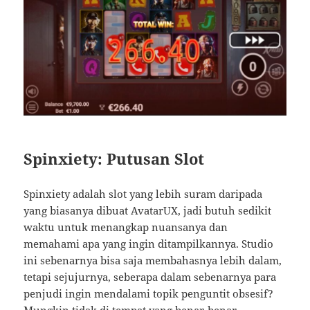
Spinxiety: Putusan Slot
Spinxiety adalah slot yang lebih suram daripada
yang biasanya dibuat AvatarUX, jadi butuh sedikit
waktu untuk menangkap nuansanya dan
memahami apa yang ingin ditampilkannya. Studio
ini sebenarnya bisa saja membahasnya lebih dalam,
tetapi sejujurnya, seberapa dalam sebenarnya para
penjudi ingin mendalami topik penguntit obsesif?
Mungkin tidak di tempat yang benar-benar