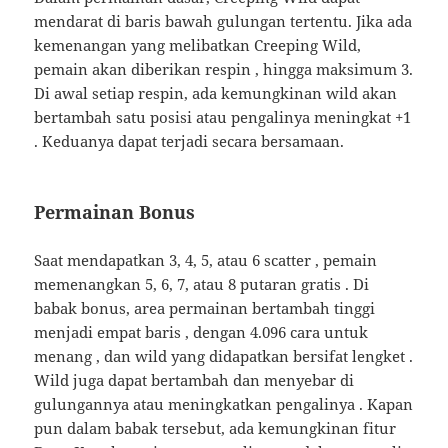
mendarat di baris bawah gulungan tertentu. Jika ada
kemenangan yang melibatkan Creeping Wild,
pemain akan diberikan respin , hingga maksimum 3.
Di awal setiap respin, ada kemungkinan wild akan
bertambah satu posisi atau pengalinya meningkat +1
. Keduanya dapat terjadi secara bersamaan.
Permainan Bonus
Saat mendapatkan 3, 4, 5, atau 6 scatter , pemain
memenangkan 5, 6, 7, atau 8 putaran gratis . Di
babak bonus, area permainan bertambah tinggi
menjadi empat baris , dengan 4.096 cara untuk
menang , dan wild yang didapatkan bersifat lengket .
Wild juga dapat bertambah dan menyebar di
gulungannya atau meningkatkan pengalinya . Kapan
pun dalam babak tersebut, ada kemungkinan fitur