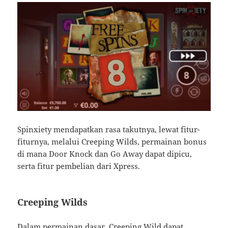
Spinxiety mendapatkan rasa takutnya, lewat fitur-
fiturnya, melalui Creeping Wilds, permainan bonus
di mana Door Knock dan Go Away dapat dipicu,
serta fitur pembelian dari Xpress.
Creeping Wilds
Dalam permainan dasar, Creeping Wild dapat