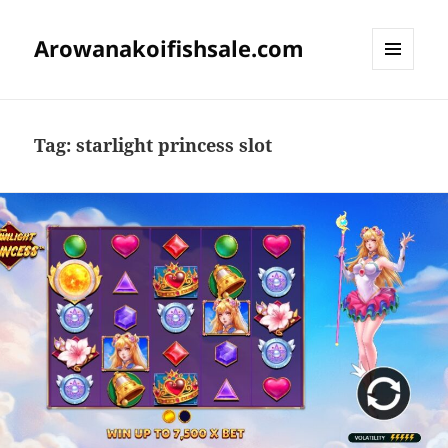
Arowanakoifishsale.com
MENU
DAN
WIDGET
Tag:
starlight princess slot