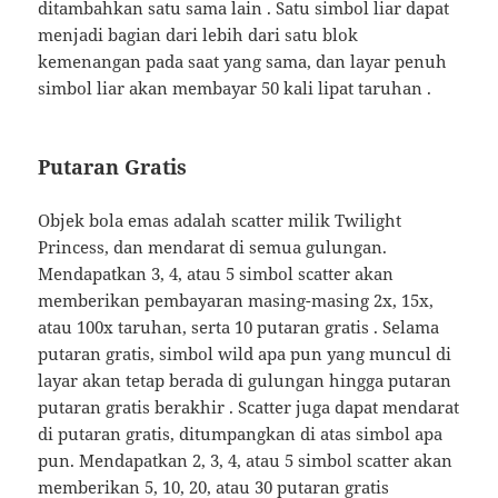
ditambahkan satu sama lain . Satu simbol liar dapat
menjadi bagian dari lebih dari satu blok
kemenangan pada saat yang sama, dan layar penuh
simbol liar akan membayar 50 kali lipat taruhan .
Putaran Gratis
Objek bola emas adalah scatter milik Twilight
Princess, dan mendarat di semua gulungan.
Mendapatkan 3, 4, atau 5 simbol scatter akan
memberikan pembayaran masing-masing 2x, 15x,
atau 100x taruhan, serta 10 putaran gratis . Selama
putaran gratis, simbol wild apa pun yang muncul di
layar akan tetap berada di gulungan hingga putaran
putaran gratis berakhir . Scatter juga dapat mendarat
di putaran gratis, ditumpangkan di atas simbol apa
pun. Mendapatkan 2, 3, 4, atau 5 simbol scatter akan
memberikan 5, 10, 20, atau 30 putaran gratis