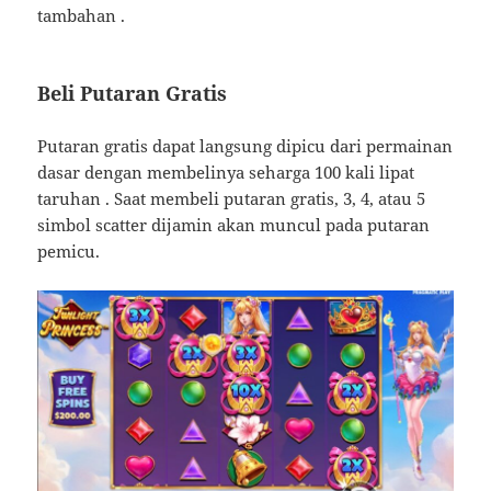
tambahan .
Beli Putaran Gratis
Putaran gratis dapat langsung dipicu dari permainan
dasar dengan membelinya seharga 100 kali lipat
taruhan . Saat membeli putaran gratis, 3, 4, atau 5
simbol scatter dijamin akan muncul pada putaran
pemicu.