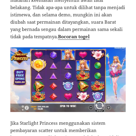
belakang. Tidak apa-apa untuk dilihat tanpa menjadi
istimewa, dan selama demo, mungkin ini akan
diubah saat permainan ditayangkan, suara Barat
yang bernada sengau dalam permainan sama sekali
tidak pada tempatnya.
Bocoran togel
Jika Starlight Princess menggunakan sistem
pembayaran scatter untuk memberikan