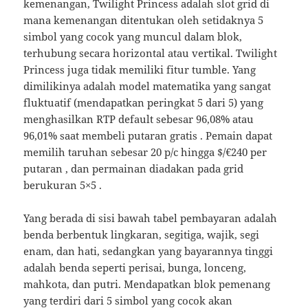
kemenangan, Twilight Princess adalah slot grid di
mana kemenangan ditentukan oleh setidaknya 5
simbol yang cocok yang muncul dalam blok,
terhubung secara horizontal atau vertikal. Twilight
Princess juga tidak memiliki fitur tumble. Yang
dimilikinya adalah model matematika yang sangat
fluktuatif (mendapatkan peringkat 5 dari 5) yang
menghasilkan RTP default sebesar 96,08% atau
96,01% saat membeli putaran gratis . Pemain dapat
memilih taruhan sebesar 20 p/c hingga $/€240 per
putaran , dan permainan diadakan pada grid
berukuran 5×5 .
Yang berada di sisi bawah tabel pembayaran adalah
benda berbentuk lingkaran, segitiga, wajik, segi
enam, dan hati, sedangkan yang bayarannya tinggi
adalah benda seperti perisai, bunga, lonceng,
mahkota, dan putri. Mendapatkan blok pemenang
yang terdiri dari 5 simbol yang cocok akan