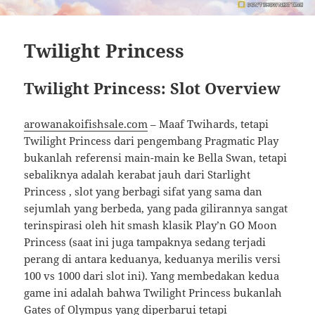
Twilight Princess
Twilight Princess: Slot Overview
arowanakoifishsale.com
– Maaf Twihards, tetapi
Twilight Princess dari pengembang Pragmatic Play
bukanlah referensi main-main ke Bella Swan, tetapi
sebaliknya adalah kerabat jauh dari Starlight
Princess , slot yang berbagi sifat yang sama dan
sejumlah yang berbeda, yang pada gilirannya sangat
terinspirasi oleh hit smash klasik Play’n GO Moon
Princess (saat ini juga tampaknya sedang terjadi
perang di antara keduanya, keduanya merilis versi
100 vs 1000 dari slot ini). Yang membedakan kedua
game ini adalah bahwa Twilight Princess bukanlah
Gates of Olympus yang diperbarui tetapi