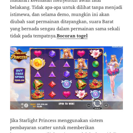
belakang. Tidak apa-apa untuk dilihat tanpa menjadi
istimewa, dan selama demo, mungkin ini akan
diubah saat permainan ditayangkan, suara Barat
yang bernada sengau dalam permainan sama sekali
tidak pada tempatnya.
Bocoran togel
Jika Starlight Princess menggunakan sistem
pembayaran scatter untuk memberikan