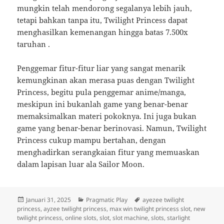
mungkin telah mendorong segalanya lebih jauh,
tetapi bahkan tanpa itu, Twilight Princess dapat
menghasilkan kemenangan hingga batas 7.500x
taruhan .
Penggemar fitur-fitur liar yang sangat menarik
kemungkinan akan merasa puas dengan Twilight
Princess, begitu pula penggemar anime/manga,
meskipun ini bukanlah game yang benar-benar
memaksimalkan materi pokoknya. Ini juga bukan
game yang benar-benar berinovasi. Namun, Twilight
Princess cukup mampu bertahan, dengan
menghadirkan serangkaian fitur yang memuaskan
dalam lapisan luar ala Sailor Moon.
Diposkan
Kategori
Tag
Januari 31, 2025
Pragmatic Play
ayezee twilight
pada
princess
,
ayzee twilight princess
,
max win twilight princess slot
,
new
twilight princess
,
online slots
,
slot
,
slot machine
,
slots
,
starlight