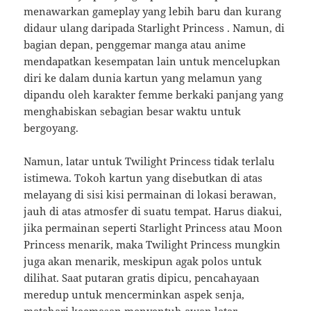
menawarkan gameplay yang lebih baru dan kurang
didaur ulang daripada Starlight Princess . Namun, di
bagian depan, penggemar manga atau anime
mendapatkan kesempatan lain untuk mencelupkan
diri ke dalam dunia kartun yang melamun yang
dipandu oleh karakter femme berkaki panjang yang
menghabiskan sebagian besar waktu untuk
bergoyang.
Namun, latar untuk Twilight Princess tidak terlalu
istimewa. Tokoh kartun yang disebutkan di atas
melayang di sisi kisi permainan di lokasi berawan,
jauh di atas atmosfer di suatu tempat. Harus diakui,
jika permainan seperti Starlight Princess atau Moon
Princess menarik, maka Twilight Princess mungkin
juga akan menarik, meskipun agak polos untuk
dilihat. Saat putaran gratis dipicu, pencahayaan
meredup untuk mencerminkan aspek senja,
matahari keemasan menyentuh awan latar