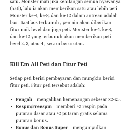
satu. Monster mati jika kehilangan semua nyawanya
(hati), lalu ia akan memberikan satu atau lebih peti .
Monster ke-4, ke-8, dan ke-12 dalam antrean adalah
bos . Saat bos terbunuh , pemain akan diberikan
fitur naik level dan juga peti. Monster ke-4, ke-8,
dan ke-12 yang terbunuh akan memberikan peti
level 2, 3, atau 4 , secara berurutan.
Kill Em All Peti dan Fitur Peti
Setiap peti berisi pembayaran dan mungkin berisi
fitur peti. Fitur peti tersebut adalah:
Pengali
– mengalikan kemenangan sebesar x2-x5.
Respin/Freespin
– memberi +2 respin pada
putaran dasar atau +2 putaran gratis selama
putaran bonus.
Bonus dan Bonus Super
– mengumpulkan