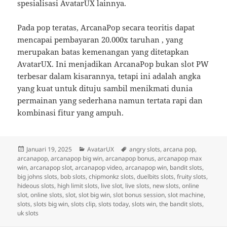
spesialisasi AvatarUX lainnya.
Pada pop teratas, ArcanaPop secara teoritis dapat
mencapai pembayaran 20.000x taruhan , yang
merupakan batas kemenangan yang ditetapkan
AvatarUX. Ini menjadikan ArcanaPop bukan slot PW
terbesar dalam kisarannya, tetapi ini adalah angka
yang kuat untuk dituju sambil menikmati dunia
permainan yang sederhana namun tertata rapi dan
kombinasi fitur yang ampuh.
Diposkan
Kategori
Tag
Januari 19, 2025
AvatarUX
angry slots
,
arcana pop
,
pada
arcanapop
,
arcanapop big win
,
arcanapop bonus
,
arcanapop max
win
,
arcanapop slot
,
arcanapop video
,
arcanapop win
,
bandit slots
,
big johns slots
,
bob slots
,
chipmonkz slots
,
duelbits slots
,
fruity slots
,
hideous slots
,
high limit slots
,
live slot
,
live slots
,
new slots
,
online
slot
,
online slots
,
slot
,
slot big win
,
slot bonus session
,
slot machine
,
slots
,
slots big win
,
slots clip
,
slots today
,
slots win
,
the bandit slots
,
uk slots