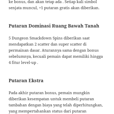
ke bonus, dan akan tetap ada . Setiap kali simbol
senjata muncul, +1 putaran gratis akan diberikan.
Putaran Dominasi Ruang Bawah Tanah
5 Dungeon Smackdown Spins diberikan saat
mendapatkan 2 scatter dan super scatter di
permainan dasar. Aturannya sama dengan bonus
sebelumnya, kecuali pemain dapat memiliki hingga
4 fitur level-up .
Putaran Ekstra
Pada akhir putaran bonus, pemain mungkin
diberikan kesempatan untuk membeli putaran
tambahan dengan biaya yang telah diperhitungkan,
yang mempertahankan status dari putaran