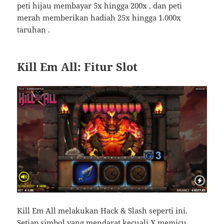
peti hijau membayar 5x hingga 200x , dan peti
merah memberikan hadiah 25x hingga 1.000x
taruhan .
Kill Em All:
Fitur Slot
Kill Em All melakukan Hack & Slash seperti ini.
Setiap simbol yang mendarat kecuali X memicu