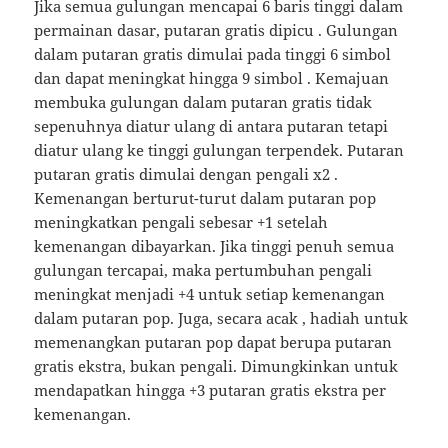
Jika semua gulungan mencapai 6 baris tinggi dalam
permainan dasar, putaran gratis dipicu . Gulungan
dalam putaran gratis dimulai pada tinggi 6 simbol
dan dapat meningkat hingga 9 simbol . Kemajuan
membuka gulungan dalam putaran gratis tidak
sepenuhnya diatur ulang di antara putaran tetapi
diatur ulang ke tinggi gulungan terpendek. Putaran
putaran gratis dimulai dengan pengali x2 .
Kemenangan berturut-turut dalam putaran pop
meningkatkan pengali sebesar +1 setelah
kemenangan dibayarkan. Jika tinggi penuh semua
gulungan tercapai, maka pertumbuhan pengali
meningkat menjadi +4 untuk setiap kemenangan
dalam putaran pop. Juga, secara acak , hadiah untuk
memenangkan putaran pop dapat berupa putaran
gratis ekstra, bukan pengali. Dimungkinkan untuk
mendapatkan hingga +3 putaran gratis ekstra per
kemenangan.