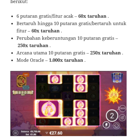
berikut:
6 putaran gratis/fitur acak –
60x taruhan
.
Bertaruh hingga 10 putaran gratis/bertaruh untuk
fitur –
60x taruhan
.
Perubahan keberuntungan 10 putaran gratis –
250x taruhan
.
Arcana utama 10 putaran gratis –
250x taruhan
.
Mode Oracle –
1.000x taruhan
.