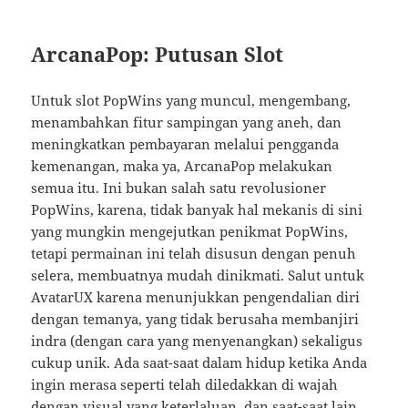
ArcanaPop: Putusan Slot
Untuk slot PopWins yang muncul, mengembang,
menambahkan fitur sampingan yang aneh, dan
meningkatkan pembayaran melalui pengganda
kemenangan, maka ya, ArcanaPop melakukan
semua itu. Ini bukan salah satu revolusioner
PopWins, karena, tidak banyak hal mekanis di sini
yang mungkin mengejutkan penikmat PopWins,
tetapi permainan ini telah disusun dengan penuh
selera, membuatnya mudah dinikmati. Salut untuk
AvatarUX karena menunjukkan pengendalian diri
dengan temanya, yang tidak berusaha membanjiri
indra (dengan cara yang menyenangkan) sekaligus
cukup unik. Ada saat-saat dalam hidup ketika Anda
ingin merasa seperti telah diledakkan di wajah
dengan visual yang keterlaluan, dan saat-saat lain