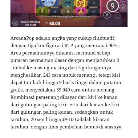
ArcanaPop adalah angka yang cukup fluktuatif,
dengan tiga konfigurasi RTP yang mencapai 96% .
Area permainannya dinamis, memulai setiap
putaran permainan dasar dengan menjatuhkan 3
simbol ke masing-masing dari 5 gulungannya ,
menghasilkan 243 cara untuk menang , tetapi kisi
dapat tumbuh hingga 9 baris tinggi dalam putaran
gratis, menyediakan 59.049 cara untuk menang .
Kombinasi pemenang dibayar dari kiri ke kanan
dari gulungan paling kiri serta dari kanan ke kiri
dari gulungan paling kanan, sedangkan untuk
taruhan, 20 sen hingga $/€100 adalah kisaran
taruhan, dengan lima pembelian bonus di atasnya.