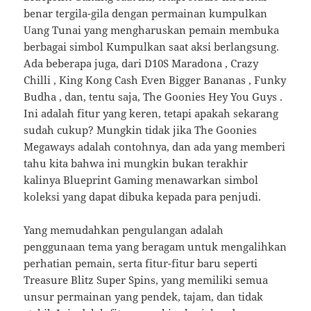
benar tergila-gila dengan permainan kumpulkan
Uang Tunai yang mengharuskan pemain membuka
berbagai simbol Kumpulkan saat aksi berlangsung.
Ada beberapa juga, dari D10S Maradona , Crazy
Chilli , King Kong Cash Even Bigger Bananas , Funky
Budha , dan, tentu saja, The Goonies Hey You Guys .
Ini adalah fitur yang keren, tetapi apakah sekarang
sudah cukup? Mungkin tidak jika The Goonies
Megaways adalah contohnya, dan ada yang memberi
tahu kita bahwa ini mungkin bukan terakhir
kalinya Blueprint Gaming menawarkan simbol
koleksi yang dapat dibuka kepada para penjudi.
Yang memudahkan pengulangan adalah
penggunaan tema yang beragam untuk mengalihkan
perhatian pemain, serta fitur-fitur baru seperti
Treasure Blitz Super Spins, yang memiliki semua
unsur permainan yang pendek, tajam, dan tidak