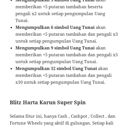
memberikan +5 putaran tambahan beserta
pengali x2 untuk setiap pengumpulan Uang
Tunai.
Mengumpulkan 6 simbol Uang Tunai
akan
memberikan +5 putaran tambahan dan pengali x3
untuk setiap pengumpulan Uang Tunai.
Mengumpulkan 9 simbol Uang Tunai
akan
memberikan +5 putaran tambahan dan pengali x5
untuk setiap pengumpulan Uang Tunai.
Mengumpulkan 12 simbol Uang Tunai
akan
memberikan +5 putaran tambahan dan pengali
x10 untuk setiap pengumpulan Uang Tunai.
Blitz Harta Karun Super Spin
Selama fitur ini, hanya Cash , Cashpot , Collect , dan
Fortune Wheels yang aktif di gulungan. Setiap kali