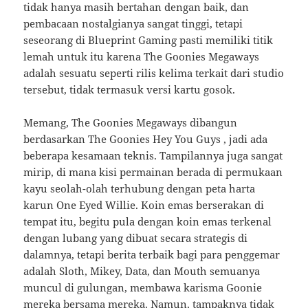
tidak hanya masih bertahan dengan baik, dan
pembacaan nostalgianya sangat tinggi, tetapi
seseorang di Blueprint Gaming pasti memiliki titik
lemah untuk itu karena The Goonies Megaways
adalah sesuatu seperti rilis kelima terkait dari studio
tersebut, tidak termasuk versi kartu gosok.
Memang, The Goonies Megaways dibangun
berdasarkan The Goonies Hey You Guys , jadi ada
beberapa kesamaan teknis. Tampilannya juga sangat
mirip, di mana kisi permainan berada di permukaan
kayu seolah-olah terhubung dengan peta harta
karun One Eyed Willie. Koin emas berserakan di
tempat itu, begitu pula dengan koin emas terkenal
dengan lubang yang dibuat secara strategis di
dalamnya, tetapi berita terbaik bagi para penggemar
adalah Sloth, Mikey, Data, dan Mouth semuanya
muncul di gulungan, membawa karisma Goonie
mereka bersama mereka. Namun, tampaknya tidak