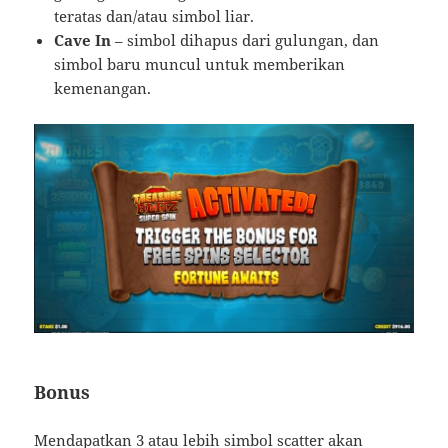
teratas dan/atau simbol liar.
Cave In
– simbol dihapus dari gulungan, dan
simbol baru muncul untuk memberikan
kemenangan.
Bonus
Mendapatkan 3 atau lebih simbol scatter akan