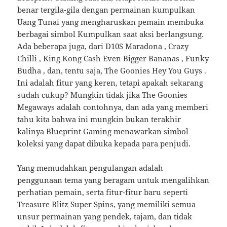
benar tergila-gila dengan permainan kumpulkan
Uang Tunai yang mengharuskan pemain membuka
berbagai simbol Kumpulkan saat aksi berlangsung.
Ada beberapa juga, dari D10S Maradona , Crazy
Chilli , King Kong Cash Even Bigger Bananas , Funky
Budha , dan, tentu saja, The Goonies Hey You Guys .
Ini adalah fitur yang keren, tetapi apakah sekarang
sudah cukup? Mungkin tidak jika The Goonies
Megaways adalah contohnya, dan ada yang memberi
tahu kita bahwa ini mungkin bukan terakhir
kalinya Blueprint Gaming menawarkan simbol
koleksi yang dapat dibuka kepada para penjudi.
Yang memudahkan pengulangan adalah
penggunaan tema yang beragam untuk mengalihkan
perhatian pemain, serta fitur-fitur baru seperti
Treasure Blitz Super Spins, yang memiliki semua
unsur permainan yang pendek, tajam, dan tidak