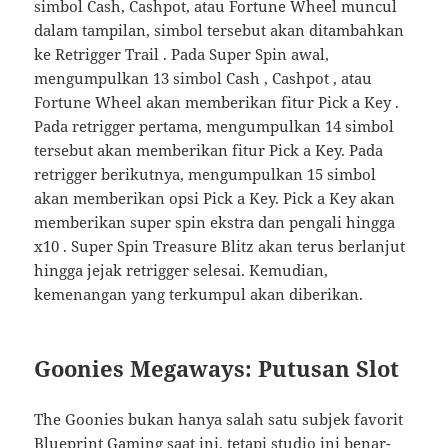
simbol Cash, Cashpot, atau Fortune Wheel muncul
dalam tampilan, simbol tersebut akan ditambahkan
ke Retrigger Trail . Pada Super Spin awal,
mengumpulkan 13 simbol Cash , Cashpot , atau
Fortune Wheel akan memberikan fitur Pick a Key .
Pada retrigger pertama, mengumpulkan 14 simbol
tersebut akan memberikan fitur Pick a Key. Pada
retrigger berikutnya, mengumpulkan 15 simbol
akan memberikan opsi Pick a Key. Pick a Key akan
memberikan super spin ekstra dan pengali hingga
x10 . Super Spin Treasure Blitz akan terus berlanjut
hingga jejak retrigger selesai. Kemudian,
kemenangan yang terkumpul akan diberikan.
Goonies Megaways: Putusan Slot
The Goonies bukan hanya salah satu subjek favorit
Blueprint Gaming saat ini, tetapi studio ini benar-