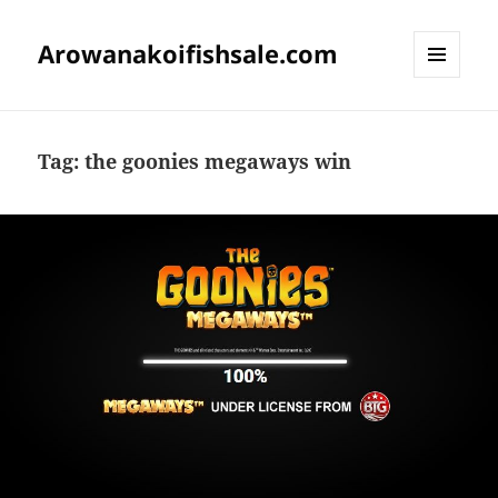
Arowanakoifishsale.com
MENU
DAN
WIDGET
Tag:
the goonies megaways win