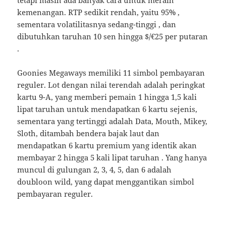
kemenangan. RTP sedikit rendah, yaitu 95% ,
sementara volatilitasnya sedang-tinggi , dan
dibutuhkan taruhan 10 sen hingga $/€25 per putaran
.
Goonies Megaways memiliki 11 simbol pembayaran
reguler. Lot dengan nilai terendah adalah peringkat
kartu 9-A, yang memberi pemain 1 hingga 1,5 kali
lipat taruhan untuk mendapatkan 6 kartu sejenis,
sementara yang tertinggi adalah Data, Mouth, Mikey,
Sloth, ditambah bendera bajak laut dan
mendapatkan 6 kartu premium yang identik akan
membayar 2 hingga 5 kali lipat taruhan . Yang hanya
muncul di gulungan 2, 3, 4, 5, dan 6 adalah
doubloon wild, yang dapat menggantikan simbol
pembayaran reguler.