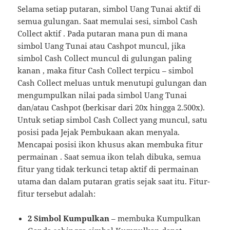
Selama setiap putaran, simbol Uang Tunai aktif di
semua gulungan. Saat memulai sesi, simbol Cash
Collect aktif . Pada putaran mana pun di mana
simbol Uang Tunai atau Cashpot muncul, jika
simbol Cash Collect muncul di gulungan paling
kanan , maka fitur Cash Collect terpicu – simbol
Cash Collect meluas untuk menutupi gulungan dan
mengumpulkan nilai pada simbol Uang Tunai
dan/atau Cashpot (berkisar dari 20x hingga 2.500x).
Untuk setiap simbol Cash Collect yang muncul, satu
posisi pada Jejak Pembukaan akan menyala.
Mencapai posisi ikon khusus akan membuka fitur
permainan . Saat semua ikon telah dibuka, semua
fitur yang tidak terkunci tetap aktif di permainan
utama dan dalam putaran gratis sejak saat itu. Fitur-
fitur tersebut adalah:
2 Simbol Kumpulkan
– membuka Kumpulkan