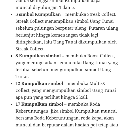
Ganda sehingga simbol Kumpulkan dapat
muncul di gulungan 1 dan 6.
5 simbol Kumpulkan
– membuka Streak Collect.
Streak Collect menampilkan simbol Uang Tunai
sebelum gulungan berputar ulang. Putaran ulang
berlanjut hingga kemenangan tidak lagi
ditingkatkan, lalu Uang Tunai dikumpulkan oleh
Streak Collect.
8 Kumpulkan simbol
– membuka Boost Collect,
yang meningkatkan semua nilai Uang Tunai yang
terlihat sebelum mengumpulkan simbol Uang
Tunai.
12 Kumpulkan simbol
– membuka Multi-X
Collect, yang mengumpulkan simbol Uang Tunai
apa pun yang terlihat hingga 5 kali.
17 Kumpulkan simbol
– membuka Roda
Keberuntungan. Jika simbol Kumpulkan muncul
bersama Roda Keberuntungan, roda kapal akan
muncul dan berputar dalam hadiah pot tetap atau