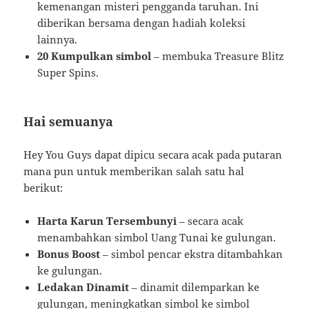
kemenangan misteri pengganda taruhan. Ini
diberikan bersama dengan hadiah koleksi
lainnya.
20 Kumpulkan simbol
– membuka Treasure Blitz
Super Spins.
Hai semuanya
Hey You Guys dapat dipicu secara acak pada putaran
mana pun untuk memberikan salah satu hal
berikut:
Harta Karun Tersembunyi
– secara acak
menambahkan simbol Uang Tunai ke gulungan.
Bonus Boost
– simbol pencar ekstra ditambahkan
ke gulungan.
Ledakan Dinamit
– dinamit dilemparkan ke
gulungan, meningkatkan simbol ke simbol