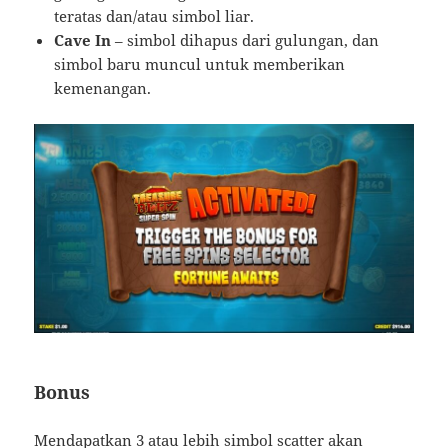
teratas dan/atau simbol liar.
Cave In
– simbol dihapus dari gulungan, dan
simbol baru muncul untuk memberikan
kemenangan.
Bonus
Mendapatkan 3 atau lebih simbol scatter akan