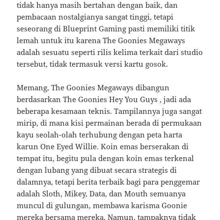
tidak hanya masih bertahan dengan baik, dan
pembacaan nostalgianya sangat tinggi, tetapi
seseorang di Blueprint Gaming pasti memiliki titik
lemah untuk itu karena The Goonies Megaways
adalah sesuatu seperti rilis kelima terkait dari studio
tersebut, tidak termasuk versi kartu gosok.
Memang, The Goonies Megaways dibangun
berdasarkan The Goonies Hey You Guys , jadi ada
beberapa kesamaan teknis. Tampilannya juga sangat
mirip, di mana kisi permainan berada di permukaan
kayu seolah-olah terhubung dengan peta harta
karun One Eyed Willie. Koin emas berserakan di
tempat itu, begitu pula dengan koin emas terkenal
dengan lubang yang dibuat secara strategis di
dalamnya, tetapi berita terbaik bagi para penggemar
adalah Sloth, Mikey, Data, dan Mouth semuanya
muncul di gulungan, membawa karisma Goonie
mereka bersama mereka. Namun, tampaknya tidak