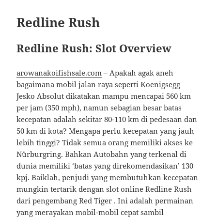
Redline Rush
Redline Rush: Slot Overview
arowanakoifishsale.com
– Apakah agak aneh
bagaimana mobil jalan raya seperti Koenigsegg
Jesko Absolut dikatakan mampu mencapai 560 km
per jam (350 mph), namun sebagian besar batas
kecepatan adalah sekitar 80-110 km di pedesaan dan
50 km di kota? Mengapa perlu kecepatan yang jauh
lebih tinggi? Tidak semua orang memiliki akses ke
Nürburgring. Bahkan Autobahn yang terkenal di
dunia memiliki ‘batas yang direkomendasikan’ 130
kpj. Baiklah, penjudi yang membutuhkan kecepatan
mungkin tertarik dengan slot online Redline Rush
dari pengembang Red Tiger . Ini adalah permainan
yang merayakan mobil-mobil cepat sambil