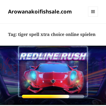
Arowanakoifishsale.com
MENU
DAN
WIDGET
Tag:
tiger spell xtra choice online spielen