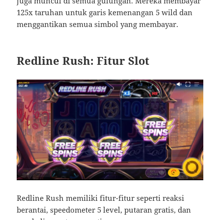
juga muncul di semua gulungan. Mereka membayar
125x taruhan untuk garis kemenangan 5 wild dan
menggantikan semua simbol yang membayar.
Redline Rush: Fitur Slot
Redline Rush memiliki fitur-fitur seperti reaksi
berantai, speedometer 5 level, putaran gratis, dan