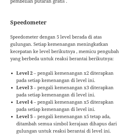
pembelian putaran gratis .
Speedometer
Speedometer dengan 5 level berada di atas
gulungan. Setiap kemenangan meningkatkan
kecepatan ke level berikutnya , memicu pengubah
yang berbeda untuk reaksi berantai berikutnya:
Level 2
– pengali kemenangan x2 diterapkan
pada setiap kemenangan di level ini.
Level 3
– pengali kemenangan x3 diterapkan
pada setiap kemenangan di level ini.
Level 4
– pengali kemenangan x5 diterapkan
pada setiap kemenangan di level ini.
Level 5
– pengali kemenangan x5 tetap ada,
ditambah semua simbol kerajaan dihapus dari
gulungan untuk reaksi berantai di level ini.