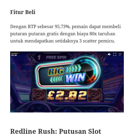
Fitur Beli
Dengan RTP sebesar 95,73%, pemain dapat membeli
putaran putaran gratis dengan biaya 80x taruhan
untuk mendapatkan setidaknya 3 scatter pemicu.
Redline Rush: Putusan Slot