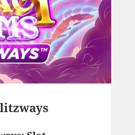
litzways