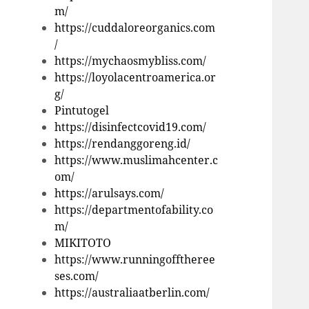
m/
https://cuddaloreorganics.com
/
https://mychaosmybliss.com/
https://loyolacentroamerica.or
g/
Pintutogel
https://disinfectcovid19.com/
https://rendanggoreng.id/
https://www.muslimahcenter.c
om/
https://arulsays.com/
https://departmentofability.co
m/
MIKITOTO
https://www.runningofftheree
ses.com/
https://australiaatberlin.com/