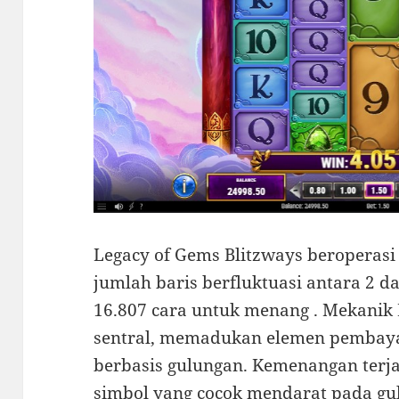
Legacy of Gems Blitzways beroperasi
jumlah baris berfluktuasi antara 2 d
16.807 cara untuk menang . Mekanik
sentral, memadukan elemen pembayar
berbasis gulungan. Kemenangan terjad
simbol yang cocok mendarat pada gu