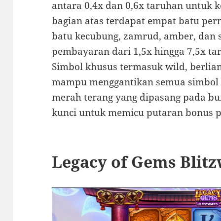
antara 0,4x dan 0,6x taruhan untuk k
bagian atas terdapat empat batu pe
batu kecubung, zamrud, amber, dan 
pembayaran dari 1,5x hingga 7,5x ta
Simbol khusus termasuk wild, berlia
mampu menggantikan semua simbol bi
merah terang yang dipasang pada b
kunci untuk memicu putaran bonus 
Legacy of Gems Blitzw