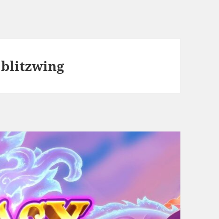
 blitzwing