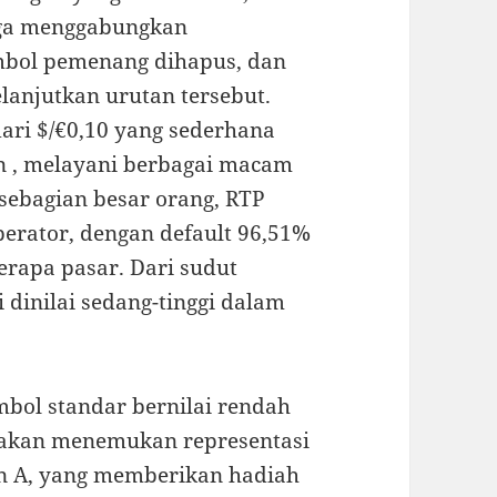
juga menggabungkan
mbol pemenang dihapus, dan
lanjutkan urutan tersebut.
dari $/€0,10 yang sederhana
n , melayani berbagai macam
 sebagian besar orang, RTP
perator, dengan default 96,51%
erapa pasar. Dari sudut
 dinilai sedang-tinggi dalam
bol standar bernilai rendah
n akan menemukan representasi
 dan A, yang memberikan hadiah