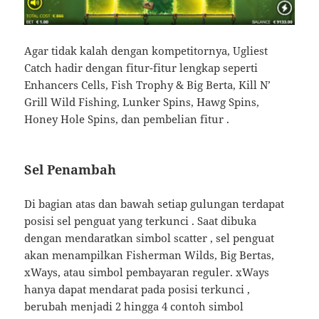
Agar tidak kalah dengan kompetitornya, Ugliest
Catch hadir dengan fitur-fitur lengkap seperti
Enhancers Cells, Fish Trophy & Big Berta, Kill N’
Grill Wild Fishing, Lunker Spins, Hawg Spins,
Honey Hole Spins, dan pembelian fitur .
Sel Penambah
Di bagian atas dan bawah setiap gulungan terdapat
posisi sel penguat yang terkunci . Saat dibuka
dengan mendaratkan simbol scatter , sel penguat
akan menampilkan Fisherman Wilds, Big Bertas,
xWays, atau simbol pembayaran reguler. xWays
hanya dapat mendarat pada posisi terkunci ,
berubah menjadi 2 hingga 4 contoh simbol