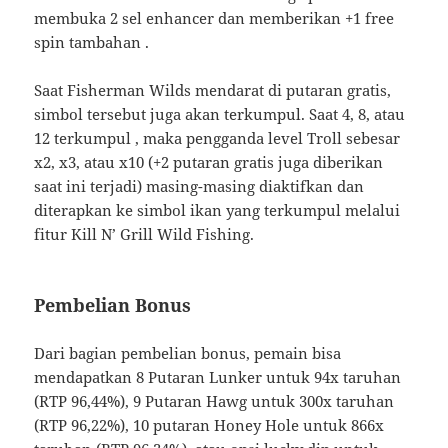
membuka 2 sel enhancer dan memberikan +1 free
spin tambahan .
Saat Fisherman Wilds mendarat di putaran gratis,
simbol tersebut juga akan terkumpul. Saat 4, 8, atau
12 terkumpul , maka pengganda level Troll sebesar
x2, x3, atau x10 (+2 putaran gratis juga diberikan
saat ini terjadi) masing-masing diaktifkan dan
diterapkan ke simbol ikan yang terkumpul melalui
fitur Kill N’ Grill Wild Fishing.
Pembelian Bonus
Dari bagian pembelian bonus, pemain bisa
mendapatkan 8 Putaran Lunker untuk 94x taruhan
(RTP 96,44%), 9 Putaran Hawg untuk 300x taruhan
(RTP 96,22%), 10 putaran Honey Hole untuk 866x