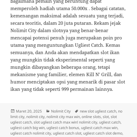
bagaimana pemain yang beruntung dapat
memperoleh hadiah utama 50.000x . Sebagai catatan,
kemenangan maksimal adalah sesuatu yang terjadi,
secara teoritis, dalam 20 juta putaran. Rekam jejak
Nolimit City dalam slotnya yang benar-benar
mencapai potensi penuh juga merupakan poin pro
utama yang menguntungkan Ugliest Catch. Kemas
semuanya, dan Anda akan mendapatkan slot ikan
yang mungkin tidak eksperimental seperti yang
mungkin dibayangkan beberapa orang, tetapi
mekanisme yang familier, elemen Kill N’ Grill, dan
humor menciptakan opsi yang menarik di pasar slot
ikan yang tidak seperti 999 permainan lainnya.
Diposkan
Kategori
Tag
Maret 20, 2025
Nolimit City
new slot ugliest catch
,
no
pada
limit city
,
nolimit city
,
nolimit city max win
,
online slots
,
slot
,
slot
ugliest catch
,
slot ugliest catch max win! nolimit city
,
ugliest catch
,
ugliest catch big win
,
ugliest catch bonus
,
ugliest catch max win
,
ugliest catch nolimit city
,
ugliest catch slot
,
ugliest catch slot demo
,