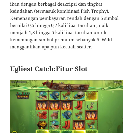
ikan dengan berbagai deskripsi dan tingkat
keindahan (termasuk kombinasi Fish Trophy).
Kemenangan pembayaran rendah dengan 5 simbol
bernilai 0,5 hingga 0,7 kali lipat taruhan , naik
menjadi 1,8 hingga 5 kali lipat taruhan untuk
kemenangan simbol premium sebanyak 5. Wild
menggantikan apa pun kecuali scatter.
Ugliest Catch:
Fitur Slot