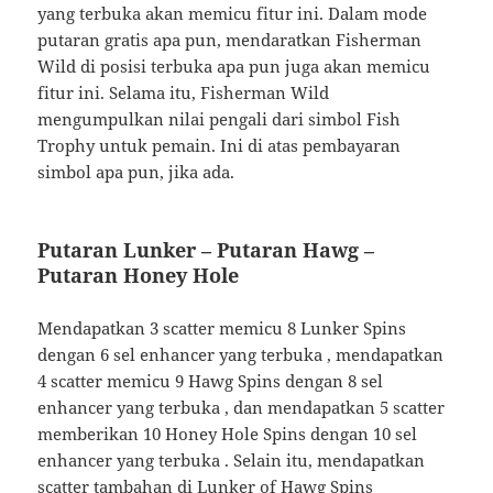
yang terbuka akan memicu fitur ini. Dalam mode
putaran gratis apa pun, mendaratkan Fisherman
Wild di posisi terbuka apa pun juga akan memicu
fitur ini. Selama itu, Fisherman Wild
mengumpulkan nilai pengali dari simbol Fish
Trophy untuk pemain. Ini di atas pembayaran
simbol apa pun, jika ada.
Putaran Lunker – Putaran Hawg –
Putaran Honey Hole
Mendapatkan 3 scatter memicu 8 Lunker Spins
dengan 6 sel enhancer yang terbuka , mendapatkan
4 scatter memicu 9 Hawg Spins dengan 8 sel
enhancer yang terbuka , dan mendapatkan 5 scatter
memberikan 10 Honey Hole Spins dengan 10 sel
enhancer yang terbuka . Selain itu, mendapatkan
scatter tambahan di Lunker of Hawg Spins