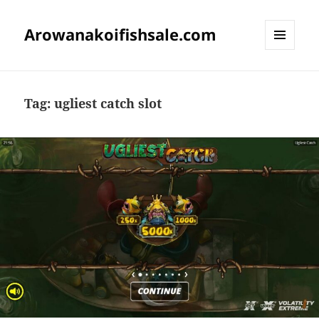
Arowanakoifishsale.com
MENU
DAN
WIDGET
Tag:
ugliest catch slot