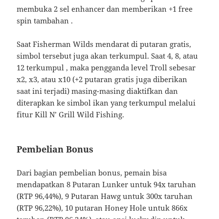
membuka 2 sel enhancer dan memberikan +1 free
spin tambahan .
Saat Fisherman Wilds mendarat di putaran gratis,
simbol tersebut juga akan terkumpul. Saat 4, 8, atau
12 terkumpul , maka pengganda level Troll sebesar
x2, x3, atau x10 (+2 putaran gratis juga diberikan
saat ini terjadi) masing-masing diaktifkan dan
diterapkan ke simbol ikan yang terkumpul melalui
fitur Kill N’ Grill Wild Fishing.
Pembelian Bonus
Dari bagian pembelian bonus, pemain bisa
mendapatkan 8 Putaran Lunker untuk 94x taruhan
(RTP 96,44%), 9 Putaran Hawg untuk 300x taruhan
(RTP 96,22%), 10 putaran Honey Hole untuk 866x