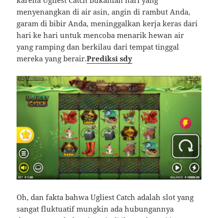
menyenangkan di air asin, angin di rambut Anda,
garam di bibir Anda, meninggalkan kerja keras dari
hari ke hari untuk mencoba menarik hewan air
yang ramping dan berkilau dari tempat tinggal
mereka yang berair.
Prediksi sdy
Oh, dan fakta bahwa Ugliest Catch adalah slot yang
sangat fluktuatif mungkin ada hubungannya