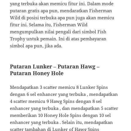
yang terbuka akan memicu fitur ini. Dalam mode
putaran gratis apa pun, mendaratkan Fisherman
Wild di posisi terbuka apa pun juga akan memicu
fitur ini. Selama itu, Fisherman Wild
mengumpulkan nilai pengali dari simbol Fish
Trophy untuk pemain. Ini di atas pembayaran
simbol apa pun, jika ada.
Putaran Lunker – Putaran Hawg –
Putaran Honey Hole
Mendapatkan 3 scatter memicu 8 Lunker Spins
dengan 6 sel enhancer yang terbuka , mendapatkan
4 scatter memicu 9 Hawg Spins dengan 8 sel
enhancer yang terbuka , dan mendapatkan 5 scatter
memberikan 10 Honey Hole Spins dengan 10 sel
enhancer yang terbuka . Selain itu, mendapatkan
scatter tambahan di Lunker of Hawg Spins