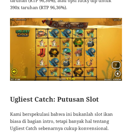
taruhan (RTP 96,34%), atau opsi lucky dip untuk
390x taruhan (RTP 96,36%).
Ugliest Catch: Putusan Slot
Kami berspekulasi bahwa ini bukanlah slot ikan
biasa di bagian intro, tetapi banyak hal tentang
Ugliest Catch sebenarnya cukup konvensional.