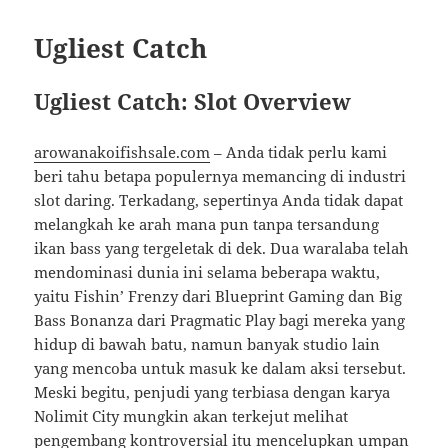
Ugliest Catch
Ugliest Catch: Slot Overview
arowanakoifishsale.com
– Anda tidak perlu kami
beri tahu betapa populernya memancing di industri
slot daring. Terkadang, sepertinya Anda tidak dapat
melangkah ke arah mana pun tanpa tersandung
ikan bass yang tergeletak di dek. Dua waralaba telah
mendominasi dunia ini selama beberapa waktu,
yaitu Fishin’ Frenzy dari Blueprint Gaming dan Big
Bass Bonanza dari Pragmatic Play bagi mereka yang
hidup di bawah batu, namun banyak studio lain
yang mencoba untuk masuk ke dalam aksi tersebut.
Meski begitu, penjudi yang terbiasa dengan karya
Nolimit City mungkin akan terkejut melihat
pengembang kontroversial itu mencelupkan umpan