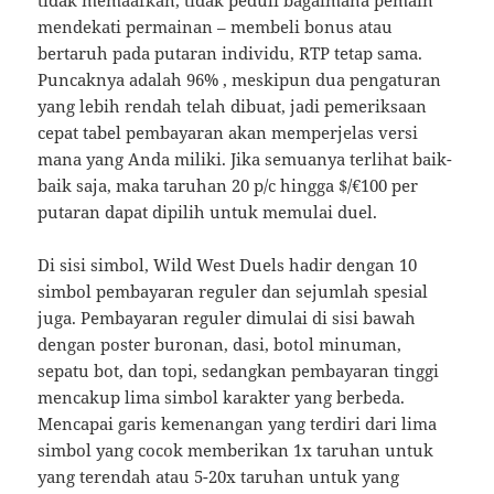
mendekati permainan – membeli bonus atau
bertaruh pada putaran individu, RTP tetap sama.
Puncaknya adalah 96% , meskipun dua pengaturan
yang lebih rendah telah dibuat, jadi pemeriksaan
cepat tabel pembayaran akan memperjelas versi
mana yang Anda miliki. Jika semuanya terlihat baik-
baik saja, maka taruhan 20 p/c hingga $/€100 per
putaran dapat dipilih untuk memulai duel.
Di sisi simbol, Wild West Duels hadir dengan 10
simbol pembayaran reguler dan sejumlah spesial
juga. Pembayaran reguler dimulai di sisi bawah
dengan poster buronan, dasi, botol minuman,
sepatu bot, dan topi, sedangkan pembayaran tinggi
mencakup lima simbol karakter yang berbeda.
Mencapai garis kemenangan yang terdiri dari lima
simbol yang cocok memberikan 1x taruhan untuk
yang terendah atau 5-20x taruhan untuk yang