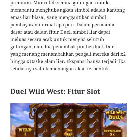
premium. Muncul di semua gulungan untuk
membantu menghubungkan simbol adalah kantong
emas liar biasa , yang menggantikan simbol
pembayaran normal apa pun. Dalam permainan
dasar atau dalam fitur Duel, simbol liar dapat
meluas secara acak untuk mengisi seluruh
gulungan, dan dua penembak jitu berduel. Duel
yang menang menambahkan pengali mereka dari x2
hingga x100 ke alam liar. Ekspansi hanya terjadi jika
setidaknya satu kemenangan akan terbentuk.
Duel Wild West: Fitur Slot