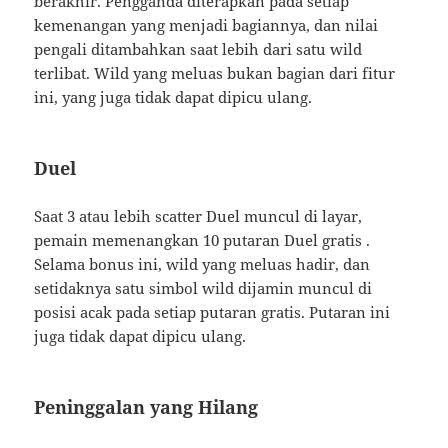
berakhir. Pengganda diterapkan pada setiap
kemenangan yang menjadi bagiannya, dan nilai
pengali ditambahkan saat lebih dari satu wild
terlibat. Wild yang meluas bukan bagian dari fitur
ini, yang juga tidak dapat dipicu ulang.
Duel
Saat 3 atau lebih scatter Duel muncul di layar,
pemain memenangkan 10 putaran Duel gratis .
Selama bonus ini, wild yang meluas hadir, dan
setidaknya satu simbol wild dijamin muncul di
posisi acak pada setiap putaran gratis. Putaran ini
juga tidak dapat dipicu ulang.
Peninggalan yang Hilang