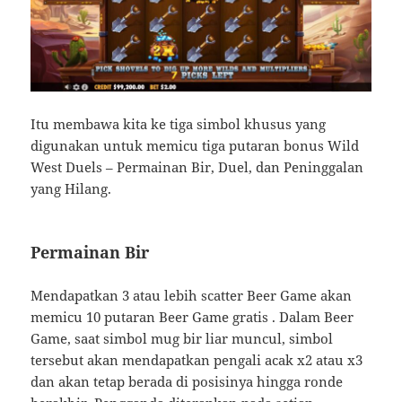
Itu membawa kita ke tiga simbol khusus yang
digunakan untuk memicu tiga putaran bonus Wild
West Duels – Permainan Bir, Duel, dan Peninggalan
yang Hilang.
Permainan Bir
Mendapatkan 3 atau lebih scatter Beer Game akan
memicu 10 putaran Beer Game gratis . Dalam Beer
Game, saat simbol mug bir liar muncul, simbol
tersebut akan mendapatkan pengali acak x2 atau x3
dan akan tetap berada di posisinya hingga ronde