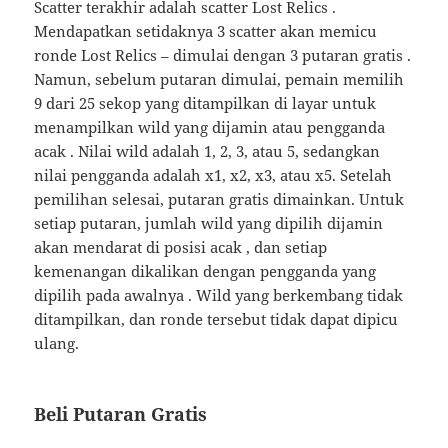
Scatter terakhir adalah scatter Lost Relics .
Mendapatkan setidaknya 3 scatter akan memicu
ronde Lost Relics – dimulai dengan 3 putaran gratis .
Namun, sebelum putaran dimulai, pemain memilih
9 dari 25 sekop yang ditampilkan di layar untuk
menampilkan wild yang dijamin atau pengganda
acak . Nilai wild adalah 1, 2, 3, atau 5, sedangkan
nilai pengganda adalah x1, x2, x3, atau x5. Setelah
pemilihan selesai, putaran gratis dimainkan. Untuk
setiap putaran, jumlah wild yang dipilih dijamin
akan mendarat di posisi acak , dan setiap
kemenangan dikalikan dengan pengganda yang
dipilih pada awalnya . Wild yang berkembang tidak
ditampilkan, dan ronde tersebut tidak dapat dipicu
ulang.
Beli Putaran Gratis