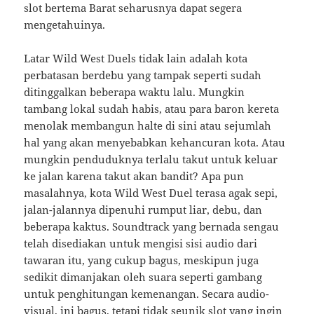
slot bertema Barat seharusnya dapat segera
mengetahuinya.
Latar Wild West Duels tidak lain adalah kota
perbatasan berdebu yang tampak seperti sudah
ditinggalkan beberapa waktu lalu. Mungkin
tambang lokal sudah habis, atau para baron kereta
menolak membangun halte di sini atau sejumlah
hal yang akan menyebabkan kehancuran kota. Atau
mungkin penduduknya terlalu takut untuk keluar
ke jalan karena takut akan bandit? Apa pun
masalahnya, kota Wild West Duel terasa agak sepi,
jalan-jalannya dipenuhi rumput liar, debu, dan
beberapa kaktus. Soundtrack yang bernada sengau
telah disediakan untuk mengisi sisi audio dari
tawaran itu, yang cukup bagus, meskipun juga
sedikit dimanjakan oleh suara seperti gambang
untuk penghitungan kemenangan. Secara audio-
visual, ini bagus, tetapi tidak seunik slot yang ingin