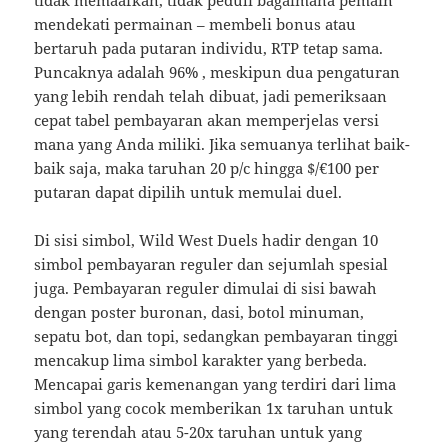
mendekati permainan – membeli bonus atau
bertaruh pada putaran individu, RTP tetap sama.
Puncaknya adalah 96% , meskipun dua pengaturan
yang lebih rendah telah dibuat, jadi pemeriksaan
cepat tabel pembayaran akan memperjelas versi
mana yang Anda miliki. Jika semuanya terlihat baik-
baik saja, maka taruhan 20 p/c hingga $/€100 per
putaran dapat dipilih untuk memulai duel.
Di sisi simbol, Wild West Duels hadir dengan 10
simbol pembayaran reguler dan sejumlah spesial
juga. Pembayaran reguler dimulai di sisi bawah
dengan poster buronan, dasi, botol minuman,
sepatu bot, dan topi, sedangkan pembayaran tinggi
mencakup lima simbol karakter yang berbeda.
Mencapai garis kemenangan yang terdiri dari lima
simbol yang cocok memberikan 1x taruhan untuk
yang terendah atau 5-20x taruhan untuk yang