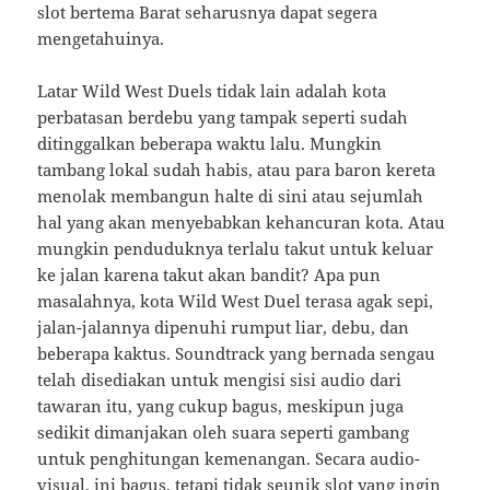
slot bertema Barat seharusnya dapat segera
mengetahuinya.
Latar Wild West Duels tidak lain adalah kota
perbatasan berdebu yang tampak seperti sudah
ditinggalkan beberapa waktu lalu. Mungkin
tambang lokal sudah habis, atau para baron kereta
menolak membangun halte di sini atau sejumlah
hal yang akan menyebabkan kehancuran kota. Atau
mungkin penduduknya terlalu takut untuk keluar
ke jalan karena takut akan bandit? Apa pun
masalahnya, kota Wild West Duel terasa agak sepi,
jalan-jalannya dipenuhi rumput liar, debu, dan
beberapa kaktus. Soundtrack yang bernada sengau
telah disediakan untuk mengisi sisi audio dari
tawaran itu, yang cukup bagus, meskipun juga
sedikit dimanjakan oleh suara seperti gambang
untuk penghitungan kemenangan. Secara audio-
visual, ini bagus, tetapi tidak seunik slot yang ingin