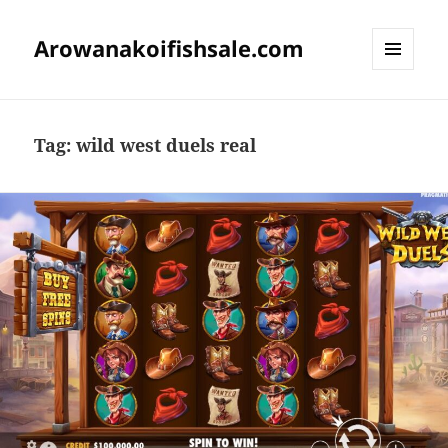
Arowanakoifishsale.com
MENU
DAN
WIDGET
Tag:
wild west duels real