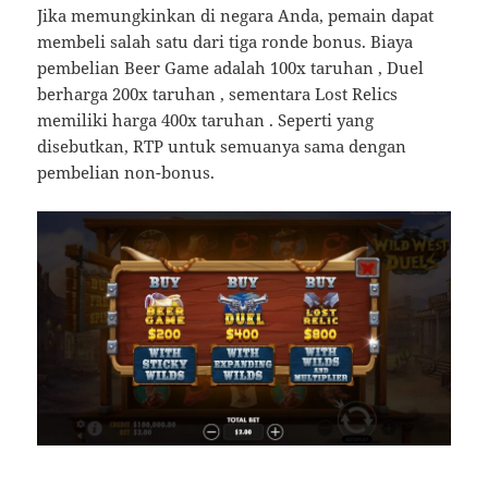
Jika memungkinkan di negara Anda, pemain dapat
membeli salah satu dari tiga ronde bonus. Biaya
pembelian Beer Game adalah 100x taruhan , Duel
berharga 200x taruhan , sementara Lost Relics
memiliki harga 400x taruhan . Seperti yang
disebutkan, RTP untuk semuanya sama dengan
pembelian non-bonus.