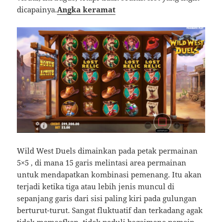
dicapainya.
Angka keramat
Wild West Duels dimainkan pada petak permainan
5×5 , di mana 15 garis melintasi area permainan
untuk mendapatkan kombinasi pemenang. Itu akan
terjadi ketika tiga atau lebih jenis muncul di
sepanjang garis dari sisi paling kiri pada gulungan
berturut-turut. Sangat fluktuatif dan terkadang agak
tidak memaafkan, tidak peduli bagaimana pemain