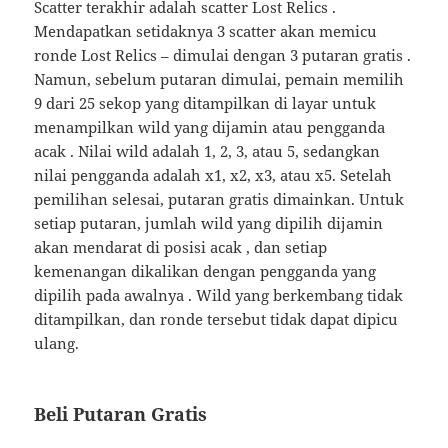
Scatter terakhir adalah scatter Lost Relics .
Mendapatkan setidaknya 3 scatter akan memicu
ronde Lost Relics – dimulai dengan 3 putaran gratis .
Namun, sebelum putaran dimulai, pemain memilih
9 dari 25 sekop yang ditampilkan di layar untuk
menampilkan wild yang dijamin atau pengganda
acak . Nilai wild adalah 1, 2, 3, atau 5, sedangkan
nilai pengganda adalah x1, x2, x3, atau x5. Setelah
pemilihan selesai, putaran gratis dimainkan. Untuk
setiap putaran, jumlah wild yang dipilih dijamin
akan mendarat di posisi acak , dan setiap
kemenangan dikalikan dengan pengganda yang
dipilih pada awalnya . Wild yang berkembang tidak
ditampilkan, dan ronde tersebut tidak dapat dipicu
ulang.
Beli Putaran Gratis