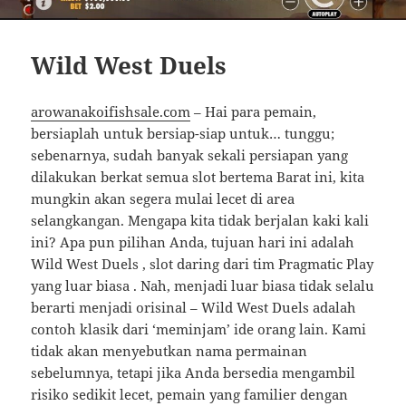
Wild West Duels
arowanakoifishsale.com
– Hai para pemain,
bersiaplah untuk bersiap-siap untuk… tunggu;
sebenarnya, sudah banyak sekali persiapan yang
dilakukan berkat semua slot bertema Barat ini, kita
mungkin akan segera mulai lecet di area
selangkangan. Mengapa kita tidak berjalan kaki kali
ini? Apa pun pilihan Anda, tujuan hari ini adalah
Wild West Duels , slot daring dari tim Pragmatic Play
yang luar biasa . Nah, menjadi luar biasa tidak selalu
berarti menjadi orisinal – Wild West Duels adalah
contoh klasik dari ‘meminjam’ ide orang lain. Kami
tidak akan menyebutkan nama permainan
sebelumnya, tetapi jika Anda bersedia mengambil
risiko sedikit lecet, pemain yang familier dengan