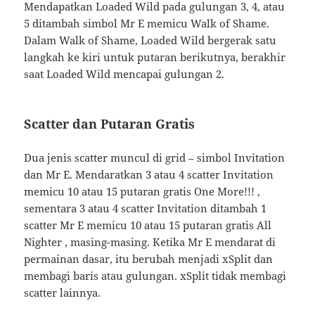
Mendapatkan Loaded Wild pada gulungan 3, 4, atau
5 ditambah simbol Mr E memicu Walk of Shame.
Dalam Walk of Shame, Loaded Wild bergerak satu
langkah ke kiri untuk putaran berikutnya, berakhir
saat Loaded Wild mencapai gulungan 2.
Scatter dan Putaran Gratis
Dua jenis scatter muncul di grid – simbol Invitation
dan Mr E. Mendaratkan 3 atau 4 scatter Invitation
memicu 10 atau 15 putaran gratis One More!!! ,
sementara 3 atau 4 scatter Invitation ditambah 1
scatter Mr E memicu 10 atau 15 putaran gratis All
Nighter , masing-masing. Ketika Mr E mendarat di
permainan dasar, itu berubah menjadi xSplit dan
membagi baris atau gulungan. xSplit tidak membagi
scatter lainnya.