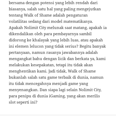
bersama dengan potensi yang lebih rendah dari
biasanya, salah satu hal yang paling mengejutkan
tentang Walk of Shame adalah pengaturan
volatilitas sedang dari model matematikanya.
Apakah Nolimit City melunak saat matang, apakah ia
dikendalikan oleh para pembayarnya sambil
didorong ke khalayak yang lebih luas, atau apakah
ini elemen lelucon yang tidak serius? Begitu banyak
pertanyaan, namun rasanya jawabannya adalah
mengangkat bahu dengan licik dan berkata ya, kami
melakukan kesepakatan, tetapi itu tidak akan
menghentikan kami. Jadi tidak, Walk of Shame
bukanlah salah satu game terbaik di dunia, namun
itu tidak mencegahnya menjadi game yang
menyenangkan. Dan siapa lagi selain Nolimit City,
para penipu di dunia iGaming, yang akan merilis
slot seperti ini?