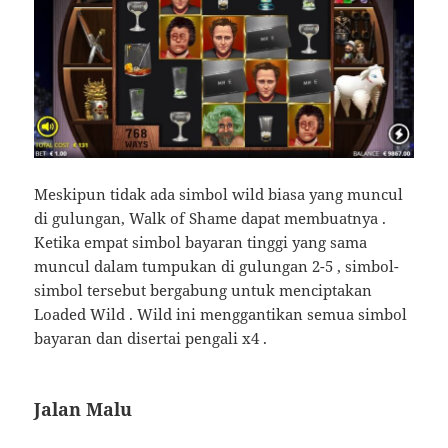
Meskipun tidak ada simbol wild biasa yang muncul
di gulungan, Walk of Shame dapat membuatnya .
Ketika empat simbol bayaran tinggi yang sama
muncul dalam tumpukan di gulungan 2-5 , simbol-
simbol tersebut bergabung untuk menciptakan
Loaded Wild . Wild ini menggantikan semua simbol
bayaran dan disertai pengali x4 .
Jalan Malu