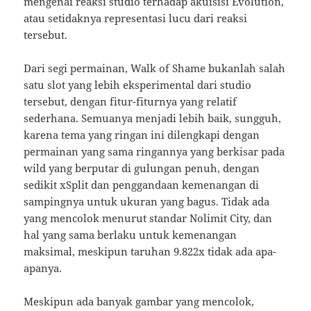
mengenai reaksi studio terhadap akuisisi Evolution,
atau setidaknya representasi lucu dari reaksi
tersebut.
Dari segi permainan, Walk of Shame bukanlah salah
satu slot yang lebih eksperimental dari studio
tersebut, dengan fitur-fiturnya yang relatif
sederhana. Semuanya menjadi lebih baik, sungguh,
karena tema yang ringan ini dilengkapi dengan
permainan yang sama ringannya yang berkisar pada
wild yang berputar di gulungan penuh, dengan
sedikit xSplit dan penggandaan kemenangan di
sampingnya untuk ukuran yang bagus. Tidak ada
yang mencolok menurut standar Nolimit City, dan
hal yang sama berlaku untuk kemenangan
maksimal, meskipun taruhan 9.822x tidak ada apa-
apanya.
Meskipun ada banyak gambar yang mencolok,