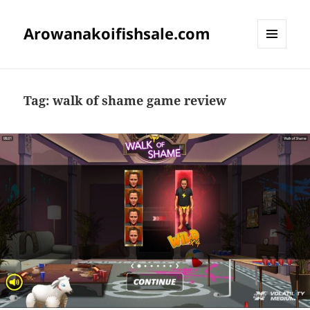
Arowanakoifishsale.com
MENU
DAN
WIDGET
Tag:
walk of shame game review