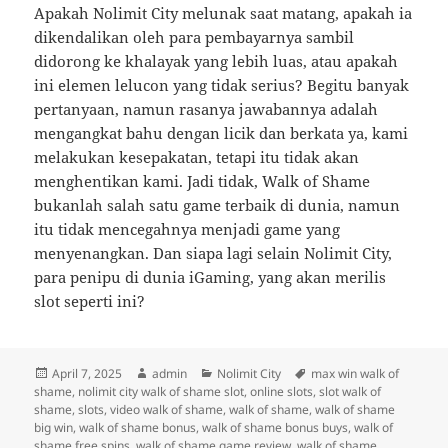
Apakah Nolimit City melunak saat matang, apakah ia
dikendalikan oleh para pembayarnya sambil
didorong ke khalayak yang lebih luas, atau apakah
ini elemen lelucon yang tidak serius? Begitu banyak
pertanyaan, namun rasanya jawabannya adalah
mengangkat bahu dengan licik dan berkata ya, kami
melakukan kesepakatan, tetapi itu tidak akan
menghentikan kami. Jadi tidak, Walk of Shame
bukanlah salah satu game terbaik di dunia, namun
itu tidak mencegahnya menjadi game yang
menyenangkan. Dan siapa lagi selain Nolimit City,
para penipu di dunia iGaming, yang akan merilis
slot seperti ini?
Diposkan
Penulis
Kategori
Tag
April 7, 2025
admin
Nolimit City
max win walk of
pada
shame
,
nolimit city walk of shame slot
,
online slots
,
slot walk of
shame
,
slots
,
video walk of shame
,
walk of shame
,
walk of shame
big win
,
walk of shame bonus
,
walk of shame bonus buys
,
walk of
shame free spins
,
walk of shame game review
,
walk of shame