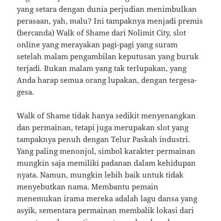
yang setara dengan dunia perjudian menimbulkan
perasaan, yah, malu? Ini tampaknya menjadi premis
(bercanda) Walk of Shame dari Nolimit City, slot
online yang merayakan pagi-pagi yang suram
setelah malam pengambilan keputusan yang buruk
terjadi. Bukan malam yang tak terlupakan, yang
Anda harap semua orang lupakan, dengan tergesa-
gesa.
Walk of Shame tidak hanya sedikit menyenangkan
dan permainan, tetapi juga merupakan slot yang
tampaknya penuh dengan Telur Paskah industri.
Yang paling menonjol, simbol karakter permainan
mungkin saja memiliki padanan dalam kehidupan
nyata. Namun, mungkin lebih baik untuk tidak
menyebutkan nama. Membantu pemain
menemukan irama mereka adalah lagu dansa yang
asyik, sementara permainan membalik lokasi dari