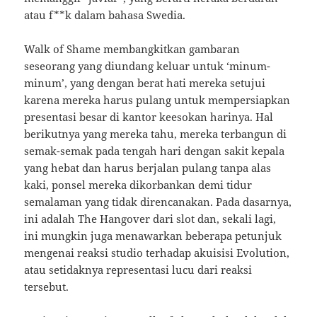
atau f**k dalam bahasa Swedia.
Walk of Shame membangkitkan gambaran
seseorang yang diundang keluar untuk ‘minum-
minum’, yang dengan berat hati mereka setujui
karena mereka harus pulang untuk mempersiapkan
presentasi besar di kantor keesokan harinya. Hal
berikutnya yang mereka tahu, mereka terbangun di
semak-semak pada tengah hari dengan sakit kepala
yang hebat dan harus berjalan pulang tanpa alas
kaki, ponsel mereka dikorbankan demi tidur
semalaman yang tidak direncanakan. Pada dasarnya,
ini adalah The Hangover dari slot dan, sekali lagi,
ini mungkin juga menawarkan beberapa petunjuk
mengenai reaksi studio terhadap akuisisi Evolution,
atau setidaknya representasi lucu dari reaksi
tersebut.