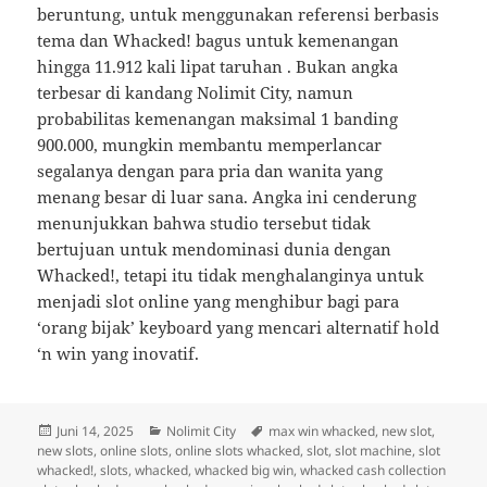
beruntung, untuk menggunakan referensi berbasis
tema dan Whacked! bagus untuk kemenangan
hingga 11.912 kali lipat taruhan . Bukan angka
terbesar di kandang Nolimit City, namun
probabilitas kemenangan maksimal 1 banding
900.000, mungkin membantu memperlancar
segalanya dengan para pria dan wanita yang
menang besar di luar sana. Angka ini cenderung
menunjukkan bahwa studio tersebut tidak
bertujuan untuk mendominasi dunia dengan
Whacked!, tetapi itu tidak menghalanginya untuk
menjadi slot online yang menghibur bagi para
‘orang bijak’ keyboard yang mencari alternatif hold
‘n win yang inovatif.
Diposkan
Kategori
Tag
Juni 14, 2025
Nolimit City
max win whacked
,
new slot
,
pada
new slots
,
online slots
,
online slots whacked
,
slot
,
slot machine
,
slot
whacked!
,
slots
,
whacked
,
whacked big win
,
whacked cash collection