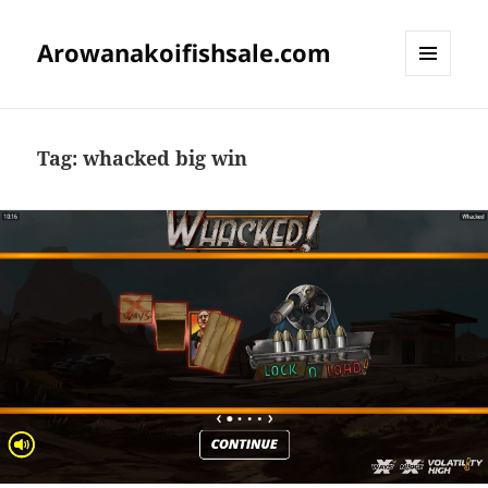
Arowanakoifishsale.com
MENU
DAN
WIDGET
Tag:
whacked big win