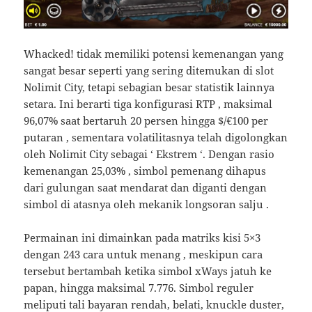
Whacked! tidak memiliki potensi kemenangan yang
sangat besar seperti yang sering ditemukan di slot
Nolimit City, tetapi sebagian besar statistik lainnya
setara. Ini berarti tiga konfigurasi RTP , maksimal
96,07% saat bertaruh 20 persen hingga $/€100 per
putaran , sementara volatilitasnya telah digolongkan
oleh Nolimit City sebagai ‘ Ekstrem ‘. Dengan rasio
kemenangan 25,03% , simbol pemenang dihapus
dari gulungan saat mendarat dan diganti dengan
simbol di atasnya oleh mekanik longsoran salju .
Permainan ini dimainkan pada matriks kisi 5×3
dengan 243 cara untuk menang , meskipun cara
tersebut bertambah ketika simbol xWays jatuh ke
papan, hingga maksimal 7.776. Simbol reguler
meliputi tali bayaran rendah, belati, knuckle duster,