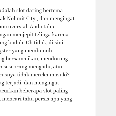
dalah slot daring bertema
ak Nolimit City , dan mengingat
ontroversial, Anda tahu
gan menjepit telinga karena
g bodoh. Oh tidak, di sini,
ngster yang membunuh
ang bersama ikan, mendorong
in seseorang mengadu, atau
arusnya tidak mereka masuki?
g terjadi, dan mengingat
ncurkan beberapa slot paling
k mencari tahu persis apa yang