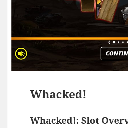
Whacked!
Whacked!: Slot Over