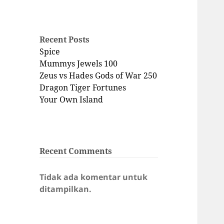
Recent Posts
Spice
Mummys Jewels 100
Zeus vs Hades Gods of War 250
Dragon Tiger Fortunes
Your Own Island
Recent Comments
Tidak ada komentar untuk
ditampilkan.