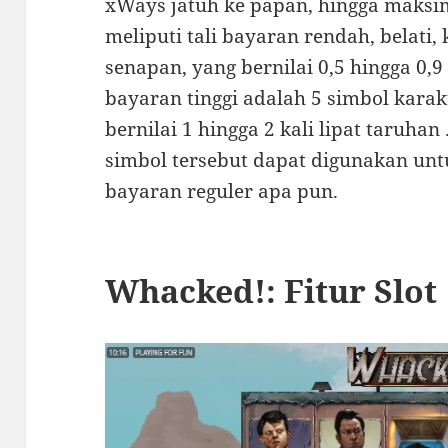
xWays jatuh ke papan, hingga maksim
meliputi tali bayaran rendah, belati, 
senapan, yang bernilai 0,5 hingga 0,9
bayaran tinggi adalah 5 simbol karak
bernilai 1 hingga 2 kali lipat taruhan
simbol tersebut dapat digunakan un
bayaran reguler apa pun.
Whacked!: Fitur Slot