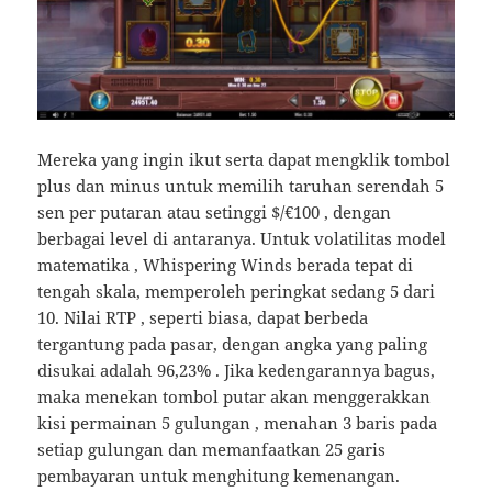
Mereka yang ingin ikut serta dapat mengklik tombol
plus dan minus untuk memilih taruhan serendah 5
sen per putaran atau setinggi $/€100 , dengan
berbagai level di antaranya. Untuk volatilitas model
matematika , Whispering Winds berada tepat di
tengah skala, memperoleh peringkat sedang 5 dari
10. Nilai RTP , seperti biasa, dapat berbeda
tergantung pada pasar, dengan angka yang paling
disukai adalah 96,23% . Jika kedengarannya bagus,
maka menekan tombol putar akan menggerakkan
kisi permainan 5 gulungan , menahan 3 baris pada
setiap gulungan dan memanfaatkan 25 garis
pembayaran untuk menghitung kemenangan.