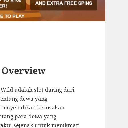
t Overview
Wild adalah slot daring dari
tentang dewa yang
 menyebabkan kerusakan
entang para dewa yang
aktu sejenak untuk menikmati