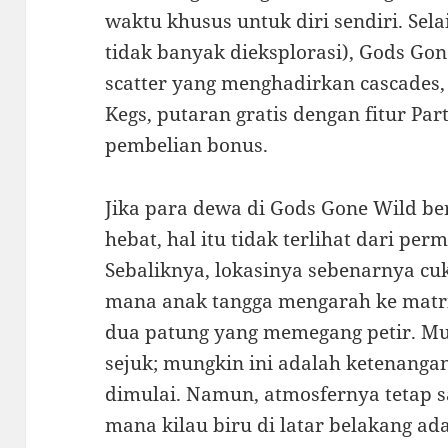
waktu khusus untuk diri sendiri. Sel
tidak banyak dieksplorasi), Gods Go
scatter yang menghadirkan cascades,
Kegs, putaran gratis dengan fitur Par
pembelian bonus.
Jika para dewa di Gods Gone Wild be
hebat, hal itu tidak terlihat dari pe
Sebaliknya, lokasinya sebenarnya cuk
mana anak tangga mengarah ke matri
dua patung yang memegang petir. Mu
sejuk; mungkin ini adalah ketenang
dimulai. Namun, atmosfernya tetap s
mana kilau biru di latar belakang ad