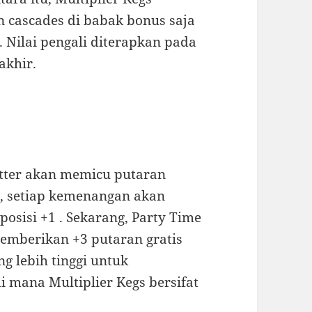
 cascades di babak bonus saja
 . Nilai pengali diterapkan pada
akhir.
atter akan memicu putaran
s, setiap kemenangan akan
osisi +1 . Sekarang, Party Time
emberikan +3 putaran gratis
g lebih tinggi untuk
 mana Multiplier Kegs bersifat