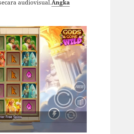
ecara audiovisual.
Angka