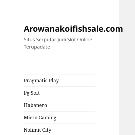
Arowanakoifishsale.com
Situs Serputar Judi Slot Online
Terupadate
Pragmatic Play
Pg Soft
Habanero
Micro Gaming
Nolimit City