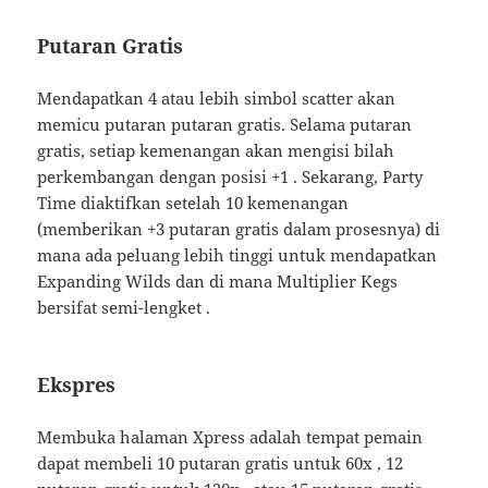
Putaran Gratis
Mendapatkan 4 atau lebih simbol scatter akan
memicu putaran putaran gratis. Selama putaran
gratis, setiap kemenangan akan mengisi bilah
perkembangan dengan posisi +1 . Sekarang, Party
Time diaktifkan setelah 10 kemenangan
(memberikan +3 putaran gratis dalam prosesnya) di
mana ada peluang lebih tinggi untuk mendapatkan
Expanding Wilds dan di mana Multiplier Kegs
bersifat semi-lengket .
Ekspres
Membuka halaman Xpress adalah tempat pemain
dapat membeli 10 putaran gratis untuk 60x , 12