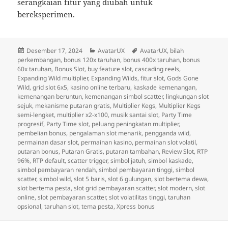
serangkaian fitur yang diubah untuk
bereksperimen.
Diposkan
Kategori
Tag
Desember 17, 2024
AvatarUX
AvatarUX
,
bilah
pada
perkembangan
,
bonus 120x taruhan
,
bonus 400x taruhan
,
bonus
60x taruhan
,
Bonus Slot
,
buy feature slot
,
cascading reels
,
Expanding Wild multiplier
,
Expanding Wilds
,
fitur slot
,
Gods Gone
Wild
,
grid slot 6x5
,
kasino online terbaru
,
kaskade kemenangan
,
kemenangan beruntun
,
kemenangan simbol scatter
,
lingkungan slot
sejuk
,
mekanisme putaran gratis
,
Multiplier Kegs
,
Multiplier Kegs
semi-lengket
,
multiplier x2-x100
,
musik santai slot
,
Party Time
progresif
,
Party Time slot
,
peluang peningkatan multiplier
,
pembelian bonus
,
pengalaman slot menarik
,
pengganda wild
,
permainan dasar slot
,
permainan kasino
,
permainan slot volatil
,
putaran bonus
,
Putaran Gratis
,
putaran tambahan
,
Review Slot
,
RTP
96%
,
RTP default
,
scatter trigger
,
simbol jatuh
,
simbol kaskade
,
simbol pembayaran rendah
,
simbol pembayaran tinggi
,
simbol
scatter
,
simbol wild
,
slot 5 baris
,
slot 6 gulungan
,
slot bertema dewa
,
slot bertema pesta
,
slot grid pembayaran scatter
,
slot modern
,
slot
online
,
slot pembayaran scatter
,
slot volatilitas tinggi
,
taruhan
opsional
,
taruhan slot
,
tema pesta
,
Xpress bonus