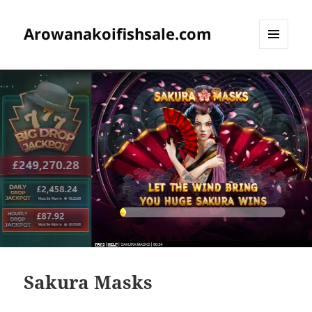
Arowanakoifishsale.com
MENU
DAN
WIDGET
Sakura Masks