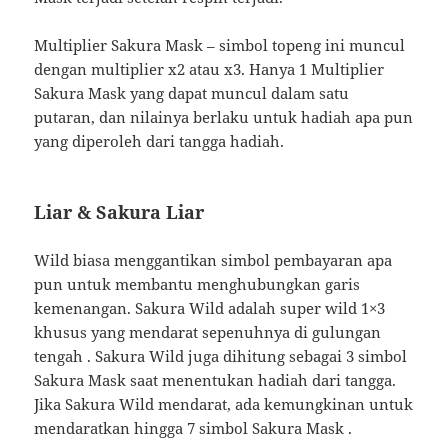
Multiplier Sakura Mask – simbol topeng ini muncul
dengan multiplier x2 atau x3. Hanya 1 Multiplier
Sakura Mask yang dapat muncul dalam satu
putaran, dan nilainya berlaku untuk hadiah apa pun
yang diperoleh dari tangga hadiah.
Liar & Sakura Liar
Wild biasa menggantikan simbol pembayaran apa
pun untuk membantu menghubungkan garis
kemenangan. Sakura Wild adalah super wild 1×3
khusus yang mendarat sepenuhnya di gulungan
tengah . Sakura Wild juga dihitung sebagai 3 simbol
Sakura Mask saat menentukan hadiah dari tangga.
Jika Sakura Wild mendarat, ada kemungkinan untuk
mendaratkan hingga 7 simbol Sakura Mask .