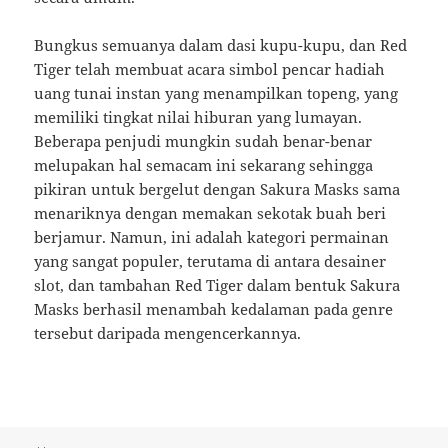
Bungkus semuanya dalam dasi kupu-kupu, dan Red
Tiger telah membuat acara simbol pencar hadiah
uang tunai instan yang menampilkan topeng, yang
memiliki tingkat nilai hiburan yang lumayan.
Beberapa penjudi mungkin sudah benar-benar
melupakan hal semacam ini sekarang sehingga
pikiran untuk bergelut dengan Sakura Masks sama
menariknya dengan memakan sekotak buah beri
berjamur. Namun, ini adalah kategori permainan
yang sangat populer, terutama di antara desainer
slot, dan tambahan Red Tiger dalam bentuk Sakura
Masks berhasil menambah kedalaman pada genre
tersebut daripada mengencerkannya.