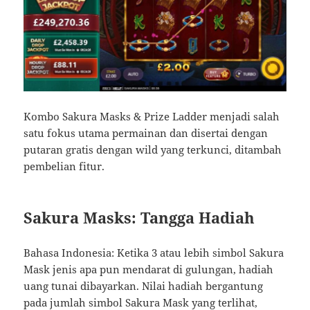
Kombo Sakura Masks & Prize Ladder menjadi salah
satu fokus utama permainan dan disertai dengan
putaran gratis dengan wild yang terkunci, ditambah
pembelian fitur.
Sakura Masks: Tangga Hadiah
Bahasa Indonesia: Ketika 3 atau lebih simbol Sakura
Mask jenis apa pun mendarat di gulungan, hadiah
uang tunai dibayarkan. Nilai hadiah bergantung
pada jumlah simbol Sakura Mask yang terlihat,