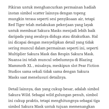
Pikiran untuk menghancurkan permainan hadiah
instan simbol scatter lainnya dengan topeng
mungkin terasa seperti sesi penyiksaan air, tetapi
Red Tiger telah melakukan pekerjaan yang layak
untuk membuat Sakura Masks menjadi lebih baik
daripada yang awalnya diduga atau ditakutkan. Hal
ini dicapai dengan menyelipkan detail yang tidak
sering muncul dalam permainan seperti ini, seperti
Multiplier Sakura Mask dan Respin Sakura Mask.
Nuansa ini telah muncul sebelumnya di Blazing
Mammoth XL , misalnya, meskipun slot Pear Fiction
Studios sama sekali tidak sama dengan Sakura
Masks saat menelusuri detailnya.
Detail lainnya, dan yang cukup besar, adalah simbol
Sakura Wild. Sebagai wild gulungan penuh, simbol
ini cukup praktis, tetapi menghitungnya sebagai tiga
simbol Sakura Mask untuk tujuan memenangkan