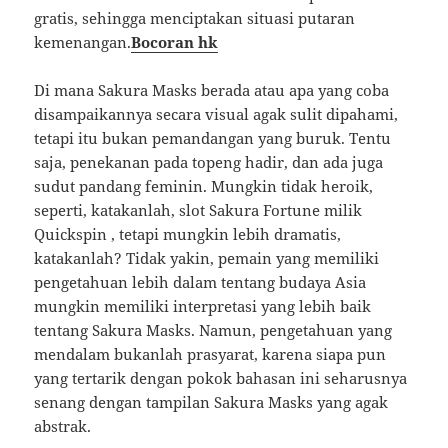
gratis, sehingga menciptakan situasi putaran
kemenangan.
Bocoran hk
Di mana Sakura Masks berada atau apa yang coba
disampaikannya secara visual agak sulit dipahami,
tetapi itu bukan pemandangan yang buruk. Tentu
saja, penekanan pada topeng hadir, dan ada juga
sudut pandang feminin. Mungkin tidak heroik,
seperti, katakanlah, slot Sakura Fortune milik
Quickspin , tetapi mungkin lebih dramatis,
katakanlah? Tidak yakin, pemain yang memiliki
pengetahuan lebih dalam tentang budaya Asia
mungkin memiliki interpretasi yang lebih baik
tentang Sakura Masks. Namun, pengetahuan yang
mendalam bukanlah prasyarat, karena siapa pun
yang tertarik dengan pokok bahasan ini seharusnya
senang dengan tampilan Sakura Masks yang agak
abstrak.