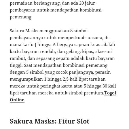
permainan berlangsung, dan ada 20 jalur
pembayaran untuk mendapatkan kombinasi
pemenang.
Sakura Masks menggunakan 8 simbol
pembayarannya untuk memperkuat suasana, di
mana kartu J hingga A bergaya sapuan kuas adalah
kartu bayaran rendah, dan gelang, kipas, aksesori
rambut, dan sepasang sepatu adalah kartu bayaran
tinggi. Saat mendapatkan kombinasi pemenang
dengan 5 simbol yang cocok panjangnya, pemain
mengumpulkan 1 hingga 2,5 kali lipat taruhan
mereka untuk peringkat kartu atau 5 hingga 30 kali
lipat taruhan mereka untuk simbol premium.
Togel
Online
Sakura Masks:
Fitur Slot