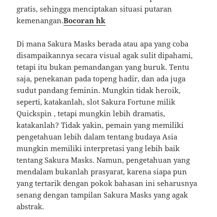
gratis, sehingga menciptakan situasi putaran
kemenangan.
Bocoran hk
Di mana Sakura Masks berada atau apa yang coba
disampaikannya secara visual agak sulit dipahami,
tetapi itu bukan pemandangan yang buruk. Tentu
saja, penekanan pada topeng hadir, dan ada juga
sudut pandang feminin. Mungkin tidak heroik,
seperti, katakanlah, slot Sakura Fortune milik
Quickspin , tetapi mungkin lebih dramatis,
katakanlah? Tidak yakin, pemain yang memiliki
pengetahuan lebih dalam tentang budaya Asia
mungkin memiliki interpretasi yang lebih baik
tentang Sakura Masks. Namun, pengetahuan yang
mendalam bukanlah prasyarat, karena siapa pun
yang tertarik dengan pokok bahasan ini seharusnya
senang dengan tampilan Sakura Masks yang agak
abstrak.