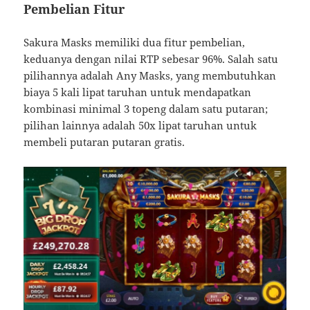
Pembelian Fitur
Sakura Masks memiliki dua fitur pembelian,
keduanya dengan nilai RTP sebesar 96%. Salah satu
pilihannya adalah Any Masks, yang membutuhkan
biaya 5 kali lipat taruhan untuk mendapatkan
kombinasi minimal 3 topeng dalam satu putaran;
pilihan lainnya adalah 50x lipat taruhan untuk
membeli putaran putaran gratis.