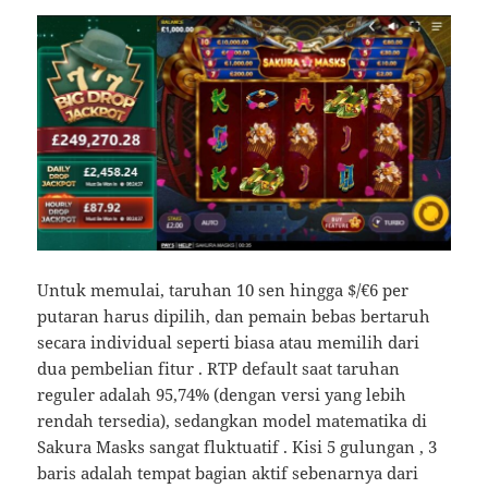
Untuk memulai, taruhan 10 sen hingga $/€6 per
putaran harus dipilih, dan pemain bebas bertaruh
secara individual seperti biasa atau memilih dari
dua pembelian fitur . RTP default saat taruhan
reguler adalah 95,74% (dengan versi yang lebih
rendah tersedia), sedangkan model matematika di
Sakura Masks sangat fluktuatif . Kisi 5 gulungan , 3
baris adalah tempat bagian aktif sebenarnya dari