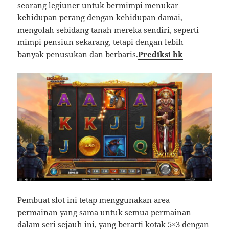
seorang legiuner untuk bermimpi menukar
kehidupan perang dengan kehidupan damai,
mengolah sebidang tanah mereka sendiri, seperti
mimpi pensiun sekarang, tetapi dengan lebih
banyak penusukan dan berbaris.
Prediksi hk
Pembuat slot ini tetap menggunakan area
permainan yang sama untuk semua permainan
dalam seri sejauh ini, yang berarti kotak 5×3 dengan