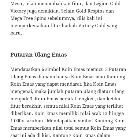
Mesir, telah menambahkan fitur, dan Legion Gold
Victory juga demikian. Selain Gold Respins dan
Mega Free Spins sebelumnya, rilis kali ini
memperkenalkan fitur hadiah Victory Gold yang
baru.
Putaran Ulang Emas
Mendapatkan 6 simbol Koin Emas memicu 3 Putaran
Ulang Emas di mana hanya Koin Emas atau Kantong
Koin Emas yang dapat mendarat. Jika Koin Emas
mengenai, maka jumlah putaran ulang diatur ulang
menjadi 3. Koin Emas bersifat lengket , dan ketika
fitur berakhir, semua nilai Koin Emas yang terlihat
diberikan. Koin Emas memiliki nilai acak 1x hingga
1.000x taruhan . Mendapatkan simbol Kantong Koin
Emas memberikan nilai total semua Koin Emas yang
saat ini ada di kisi. Kantong Koin Emas dalam