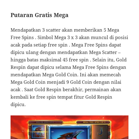
Putaran Gratis Mega
Mendapatkan 3 scatter akan memberikan 5 Mega
Free Spins . Simbol Mega 3 x 3 akan muncul di posisi
acak pada setiap free spin . Mega Free Spins dapat
dipicu ulang dengan mendapatkan Mega Scatter –
hingga batas maksimal 45 free spin . Selain itu, Gold
Respin dapat dipicu selama Mega Free Spins dengan
mendapatkan Mega Gold Coin. Ini akan memecah
Mega Gold Coin menjadi 9 Gold Coin dengan nilai
acak . Saat Gold Respin berakhir, permainan akan
kembali ke free spin tempat fitur Gold Respin
dipicu.