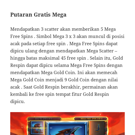
Putaran Gratis Mega
Mendapatkan 3 scatter akan memberikan 5 Mega
Free Spins . Simbol Mega 3 x 3 akan muncul di posisi
acak pada setiap free spin . Mega Free Spins dapat
dipicu ulang dengan mendapatkan Mega Scatter –
hingga batas maksimal 45 free spin . Selain itu, Gold
Respin dapat dipicu selama Mega Free Spins dengan
mendapatkan Mega Gold Coin. Ini akan memecah
Mega Gold Coin menjadi 9 Gold Coin dengan nilai
acak . Saat Gold Respin berakhir, permainan akan
kembali ke free spin tempat fitur Gold Respin
dipicu.