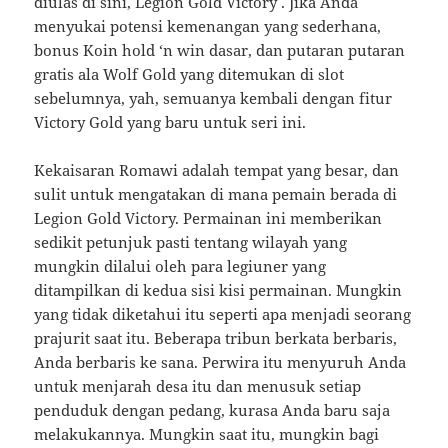
diulas di sini, Legion Gold Victory . Jika Anda
menyukai potensi kemenangan yang sederhana,
bonus Koin hold ‘n win dasar, dan putaran putaran
gratis ala Wolf Gold yang ditemukan di slot
sebelumnya, yah, semuanya kembali dengan fitur
Victory Gold yang baru untuk seri ini.
Kekaisaran Romawi adalah tempat yang besar, dan
sulit untuk mengatakan di mana pemain berada di
Legion Gold Victory. Permainan ini memberikan
sedikit petunjuk pasti tentang wilayah yang
mungkin dilalui oleh para legiuner yang
ditampilkan di kedua sisi kisi permainan. Mungkin
yang tidak diketahui itu seperti apa menjadi seorang
prajurit saat itu. Beberapa tribun berkata berbaris,
Anda berbaris ke sana. Perwira itu menyuruh Anda
untuk menjarah desa itu dan menusuk setiap
penduduk dengan pedang, kurasa Anda baru saja
melakukannya. Mungkin saat itu, mungkin bagi