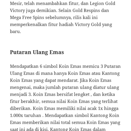
Mesir, telah menambahkan fitur, dan Legion Gold
Victory juga demikian. Selain Gold Respins dan
Mega Free Spins sebelumnya, rilis kali ini
memperkenalkan fitur hadiah Victory Gold yang
baru.
Putaran Ulang Emas
Mendapatkan 6 simbol Koin Emas memicu 3 Putaran
Ulang Emas di mana hanya Koin Emas atau Kantong
Koin Emas yang dapat mendarat. Jika Koin Emas
mengenai, maka jumlah putaran ulang diatur ulang
menjadi 3. Koin Emas bersifat lengket , dan ketika
fitur berakhir, semua nilai Koin Emas yang terlihat
diberikan. Koin Emas memiliki nilai acak 1x hingga
1.000x taruhan . Mendapatkan simbol Kantong Koin
Emas memberikan nilai total semua Koin Emas yang
saat ini ada di kisi. Kantong Koin Emas dalam