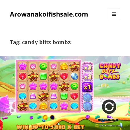
Arowanakoifishsale.com
MENU
DAN
WIDGET
Tag:
candy blitz bombz