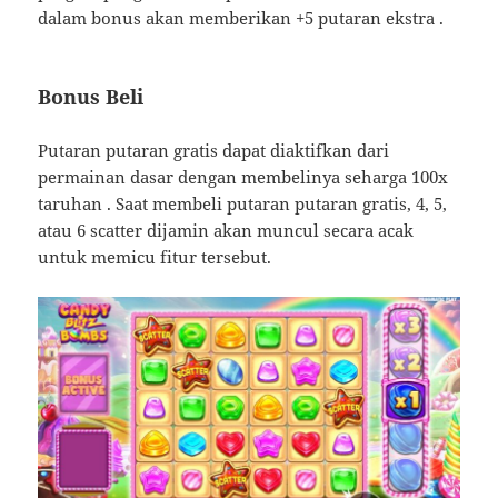
dalam bonus akan memberikan +5 putaran ekstra .
Bonus Beli
Putaran putaran gratis dapat diaktifkan dari
permainan dasar dengan membelinya seharga 100x
taruhan . Saat membeli putaran putaran gratis, 4, 5,
atau 6 scatter dijamin akan muncul secara acak
untuk memicu fitur tersebut.