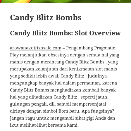
Candy Blitz Bombs
Candy Blitz Bombs: Slot Overview
arowanakoifishsale.com
– Pengembang Pragmatic
Play melanjutkan obsesinya dengan semua hal yang
manis dengan merancang Candy Blitz Bombs , yang
merupakan kelanjutan dari kenikmatan slot manis
yang sedikit lebih awal, Candy Blitz . Judulnya
mengungkap banyak hal dalam permainan, karena
Candy Blitz Bombs menghadirkan kembali banyak
hal yang dihadirkan Candy Blitz , seperti jatuh,
gulungan pengali, dll. sambil mempersenjatai
dirinya dengan simbol Bom baru. Apa fungsinya?
Jangan ragu untuk mengambil sikat gigi Anda dan
ikut melihat-lihat bersama kami.