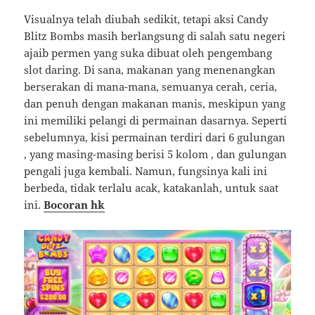
Visualnya telah diubah sedikit, tetapi aksi Candy
Blitz Bombs masih berlangsung di salah satu negeri
ajaib permen yang suka dibuat oleh pengembang
slot daring. Di sana, makanan yang menenangkan
berserakan di mana-mana, semuanya cerah, ceria,
dan penuh dengan makanan manis, meskipun yang
ini memiliki pelangi di permainan dasarnya. Seperti
sebelumnya, kisi permainan terdiri dari 6 gulungan
, yang masing-masing berisi 5 kolom , dan gulungan
pengali juga kembali. Namun, fungsinya kali ini
berbeda, tidak terlalu acak, katakanlah, untuk saat
ini.
Bocoran hk